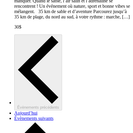
manquer. Quand le sable, l’air salin et l’adrénaline se
rencontrent ! Un événement où nature, sport et bonne vibes se
mélangent. 35 km de sable et d’aventure Parcourez jusqu’à
35 km de plage, du nord au sud, à votre rythme : marche, […]
30$
Évènements
précédents
Aujourd’hui
Évènements
suivants