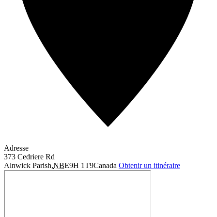
Adresse
373 Cedriere Rd
Alnwick Parish
,
NB
E9H 1T9
Canada
Obtenir un itinéraire