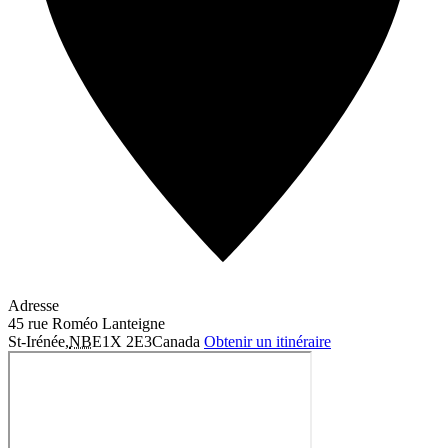
Adresse
45 rue Roméo Lanteigne
St-Irénée
,
NB
E1X 2E3
Canada
Obtenir un itinéraire