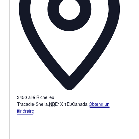
3450 allé Richelieu
Tracadie-Sheila
,
NB
E1X 1E3
Canada
Obtenir un
itinéraire