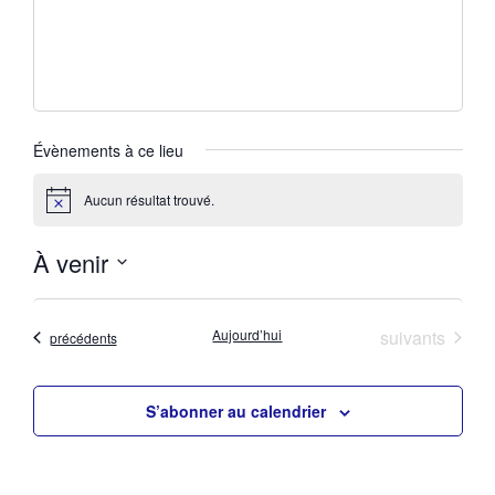
Évènements à ce lieu
Aucun résultat trouvé.
Notice
À venir
Sélectionnez
une
date.
Évènements
Aujourd’hui
suivants
Évènements
précédents
S’abonner au calendrier