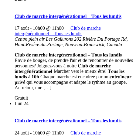
Club de marche intergénérationnel – Tous les lundis
17 août - 10h00
@
11h00
Club de marche
intergénérationnel – Tous les lundis
Centre plein air Les Gailurons
202 Rivière Du Portage Rd,
Haut-Rivière-du-Portage, Nouveau-Brunswick, Canada
𝐂𝐥𝐮𝐛 𝐝𝐞 𝐦𝐚𝐫𝐜𝐡𝐞 𝐢𝐧𝐭𝐞𝐫𝐠é𝐧é𝐫𝐚𝐭𝐢𝐨𝐧𝐧𝐞𝐥 – 𝐓𝐨𝐮𝐬 𝐥𝐞𝐬 𝐥𝐮𝐧𝐝𝐢𝐬
Envie de bouger, de prendre l'air et de rencontrer de nouvelles
personnes? Joignez-vous à notre 𝐂𝐥𝐮𝐛 𝐝𝐞 𝐦𝐚𝐫𝐜𝐡𝐞
𝐢𝐧𝐭𝐞𝐫𝐠é𝐧é𝐫𝐚𝐭𝐢𝐨𝐧𝐧𝐞𝐥-Marcher vers le mieux-être! 𝐓𝐨𝐮𝐬 𝐥𝐞𝐬
𝐥𝐮𝐧𝐝𝐢𝐬 à 𝟏𝟎𝐡 Chaque marche est encadrée par un 𝐞𝐧𝐭𝐫𝐚î𝐧𝐞𝐮𝐫
𝐩𝐫𝐢𝐯é qui vous accompagne et adapte le rythme au groupe.
Au retour, une […]
Gratuit
Lun
24
Club de marche intergénérationnel – Tous les lundis
24 août - 10h00
@
11h00
Club de marche