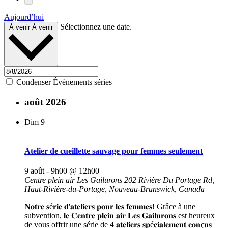
Aujourd’hui
Sélectionnez une date.
À venir
À venir
Condenser Évènements séries
août 2026
Dim
9
Atelier de cueillette sauvage pour femmes seulement
9 août - 9h00
@
12h00
Centre plein air Les Gailurons
202 Rivière Du Portage Rd,
Haut-Rivière-du-Portage, Nouveau-Brunswick, Canada
𝐍𝐨𝐭𝐫𝐞 𝐬é𝐫𝐢𝐞 𝐝'𝐚𝐭𝐞𝐥𝐢𝐞𝐫𝐬 𝐩𝐨𝐮𝐫 𝐥𝐞𝐬 𝐟𝐞𝐦𝐦𝐞𝐬! Grâce à une
subvention, 𝐥𝐞 𝐂𝐞𝐧𝐭𝐫𝐞 𝐩𝐥𝐞𝐢𝐧 𝐚𝐢𝐫 𝐋𝐞𝐬 𝐆𝐚𝐢𝐥𝐮𝐫𝐨𝐧𝐬 est heureux
de vous offrir une série de 𝟒 𝐚𝐭𝐞𝐥𝐢𝐞𝐫𝐬 𝐬𝐩é𝐜𝐢𝐚𝐥𝐞𝐦𝐞𝐧𝐭 𝐜𝐨𝐧ç𝐮𝐬