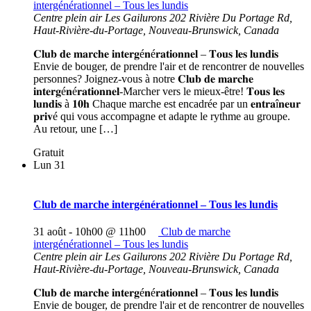
intergénérationnel – Tous les lundis
Centre plein air Les Gailurons
202 Rivière Du Portage Rd,
Haut-Rivière-du-Portage, Nouveau-Brunswick, Canada
𝐂𝐥𝐮𝐛 𝐝𝐞 𝐦𝐚𝐫𝐜𝐡𝐞 𝐢𝐧𝐭𝐞𝐫𝐠é𝐧é𝐫𝐚𝐭𝐢𝐨𝐧𝐧𝐞𝐥 – 𝐓𝐨𝐮𝐬 𝐥𝐞𝐬 𝐥𝐮𝐧𝐝𝐢𝐬
Envie de bouger, de prendre l'air et de rencontrer de nouvelles
personnes? Joignez-vous à notre 𝐂𝐥𝐮𝐛 𝐝𝐞 𝐦𝐚𝐫𝐜𝐡𝐞
𝐢𝐧𝐭𝐞𝐫𝐠é𝐧é𝐫𝐚𝐭𝐢𝐨𝐧𝐧𝐞𝐥-Marcher vers le mieux-être! 𝐓𝐨𝐮𝐬 𝐥𝐞𝐬
𝐥𝐮𝐧𝐝𝐢𝐬 à 𝟏𝟎𝐡 Chaque marche est encadrée par un 𝐞𝐧𝐭𝐫𝐚î𝐧𝐞𝐮𝐫
𝐩𝐫𝐢𝐯é qui vous accompagne et adapte le rythme au groupe.
Au retour, une […]
Gratuit
Lun
31
Club de marche intergénérationnel – Tous les lundis
31 août - 10h00
@
11h00
Club de marche
intergénérationnel – Tous les lundis
Centre plein air Les Gailurons
202 Rivière Du Portage Rd,
Haut-Rivière-du-Portage, Nouveau-Brunswick, Canada
𝐂𝐥𝐮𝐛 𝐝𝐞 𝐦𝐚𝐫𝐜𝐡𝐞 𝐢𝐧𝐭𝐞𝐫𝐠é𝐧é𝐫𝐚𝐭𝐢𝐨𝐧𝐧𝐞𝐥 – 𝐓𝐨𝐮𝐬 𝐥𝐞𝐬 𝐥𝐮𝐧𝐝𝐢𝐬
Envie de bouger, de prendre l'air et de rencontrer de nouvelles