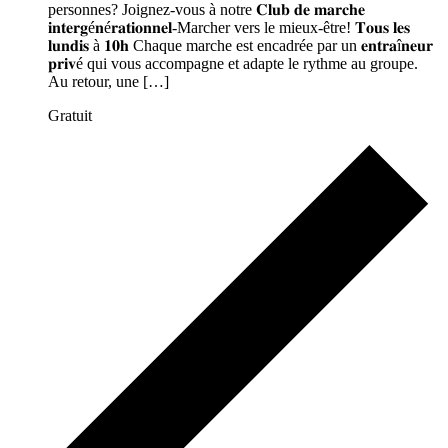
personnes? Joignez-vous à notre 𝐂𝐥𝐮𝐛 𝐝𝐞 𝐦𝐚𝐫𝐜𝐡𝐞
𝐢𝐧𝐭𝐞𝐫𝐠é𝐧é𝐫𝐚𝐭𝐢𝐨𝐧𝐧𝐞𝐥-Marcher vers le mieux-être! 𝐓𝐨𝐮𝐬 𝐥𝐞𝐬
𝐥𝐮𝐧𝐝𝐢𝐬 à 𝟏𝟎𝐡 Chaque marche est encadrée par un 𝐞𝐧𝐭𝐫𝐚î𝐧𝐞𝐮𝐫
𝐩𝐫𝐢𝐯é qui vous accompagne et adapte le rythme au groupe.
Au retour, une […]
Gratuit