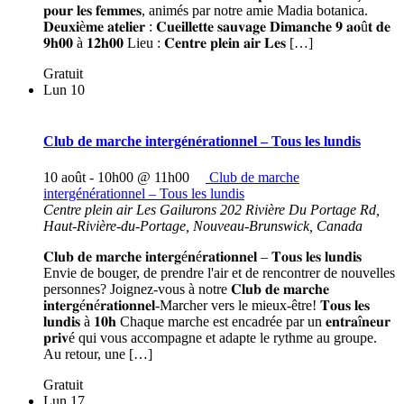
𝐩𝐨𝐮𝐫 𝐥𝐞𝐬 𝐟𝐞𝐦𝐦𝐞𝐬, animés par notre amie Madia botanica.
𝐃𝐞𝐮𝐱𝐢è𝐦𝐞 𝐚𝐭𝐞𝐥𝐢𝐞𝐫 : 𝐂𝐮𝐞𝐢𝐥𝐥𝐞𝐭𝐭𝐞 𝐬𝐚𝐮𝐯𝐚𝐠𝐞 𝐃𝐢𝐦𝐚𝐧𝐜𝐡𝐞 𝟗 𝐚𝐨û𝐭 𝐝𝐞
𝟗𝐡𝟎𝟎 à 𝟏𝟐𝐡𝟎𝟎 Lieu : 𝐂𝐞𝐧𝐭𝐫𝐞 𝐩𝐥𝐞𝐢𝐧 𝐚𝐢𝐫 𝐋𝐞𝐬 […]
Gratuit
Lun
10
Club de marche intergénérationnel – Tous les lundis
10 août - 10h00
@
11h00
Club de marche
intergénérationnel – Tous les lundis
Centre plein air Les Gailurons
202 Rivière Du Portage Rd,
Haut-Rivière-du-Portage, Nouveau-Brunswick, Canada
𝐂𝐥𝐮𝐛 𝐝𝐞 𝐦𝐚𝐫𝐜𝐡𝐞 𝐢𝐧𝐭𝐞𝐫𝐠é𝐧é𝐫𝐚𝐭𝐢𝐨𝐧𝐧𝐞𝐥 – 𝐓𝐨𝐮𝐬 𝐥𝐞𝐬 𝐥𝐮𝐧𝐝𝐢𝐬
Envie de bouger, de prendre l'air et de rencontrer de nouvelles
personnes? Joignez-vous à notre 𝐂𝐥𝐮𝐛 𝐝𝐞 𝐦𝐚𝐫𝐜𝐡𝐞
𝐢𝐧𝐭𝐞𝐫𝐠é𝐧é𝐫𝐚𝐭𝐢𝐨𝐧𝐧𝐞𝐥-Marcher vers le mieux-être! 𝐓𝐨𝐮𝐬 𝐥𝐞𝐬
𝐥𝐮𝐧𝐝𝐢𝐬 à 𝟏𝟎𝐡 Chaque marche est encadrée par un 𝐞𝐧𝐭𝐫𝐚î𝐧𝐞𝐮𝐫
𝐩𝐫𝐢𝐯é qui vous accompagne et adapte le rythme au groupe.
Au retour, une […]
Gratuit
Lun
17