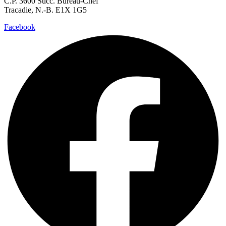
C.P. 3600 Succ. Bureau-Chef
Tracadie, N.-B. E1X 1G5
Facebook