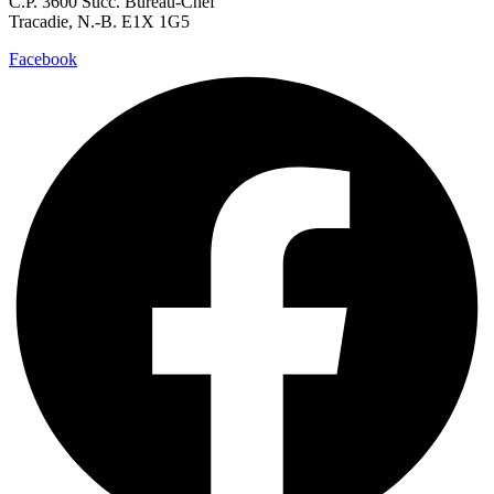
C.P. 3600 Succ. Bureau-Chef
Tracadie, N.-B. E1X 1G5
Facebook