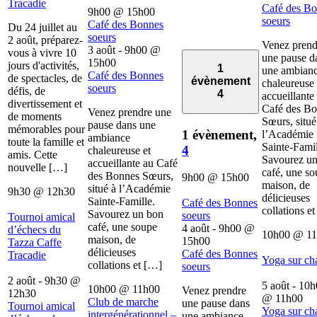
Tracadie
Café des B
9h00
@
15h00
soeurs
Café des Bonnes
Du 24 juillet au
soeurs
2 août, préparez-
Venez prend
3 août - 9h00
@
vous à vivre 10
une pause d
15h00
jours d'activités,
1
une ambian
Café des Bonnes
de spectacles, de
évènement
chaleureuse 
soeurs
défis, de
4
accueillante
divertissement et
Café des B
Venez prendre une
de moments
Sœurs, situé
pause dans une
mémorables pour
1 évènement,
l’Académie
ambiance
toute la famille et
Sainte-Famil
4
chaleureuse et
amis. Cette
Savourez u
accueillante au Café
nouvelle […]
café, une s
des Bonnes Sœurs,
9h00
@
15h00
maison, de
situé à l’Académie
9h30
@
12h30
délicieuses
Sainte-Famille.
Café des Bonnes
collations e
Savourez un bon
soeurs
Tournoi amical
café, une soupe
4 août - 9h00
@
d’échecs du
10h00
@
1
maison, de
15h00
Tazza Caffe
délicieuses
Café des Bonnes
Tracadie
Yoga sur ch
collations et […]
soeurs
2 août - 9h30
@
5 août - 10
10h00
@
11h00
Venez prendre
12h30
@
11h00
Club de marche
une pause dans
Tournoi amical
Yoga sur ch
intergénérationnel –
une ambiance