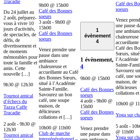
Tracadie
Café des B
9h00
@
15h00
soeurs
Café des Bonnes
Du 24 juillet au
soeurs
2 août, préparez-
Venez prend
3 août - 9h00
@
vous à vivre 10
une pause d
15h00
jours d'activités,
1
une ambian
Café des Bonnes
de spectacles, de
évènement
chaleureuse 
soeurs
défis, de
4
accueillante
divertissement et
Café des B
Venez prendre une
de moments
Sœurs, situé
pause dans une
mémorables pour
1 évènement,
l’Académie
ambiance
toute la famille et
Sainte-Famil
4
chaleureuse et
amis. Cette
Savourez u
accueillante au Café
nouvelle […]
café, une s
des Bonnes Sœurs,
9h00
@
15h00
maison, de
situé à l’Académie
9h30
@
12h30
délicieuses
Sainte-Famille.
Café des Bonnes
collations e
Savourez un bon
soeurs
Tournoi amical
café, une soupe
4 août - 9h00
@
d’échecs du
10h00
@
1
maison, de
15h00
Tazza Caffe
délicieuses
Café des Bonnes
Tracadie
Yoga sur ch
collations et […]
soeurs
2 août - 9h30
@
5 août - 10
10h00
@
11h00
Venez prendre
12h30
@
11h00
Club de marche
une pause dans
Tournoi amical
Yoga sur ch
intergénérationnel –
une ambiance