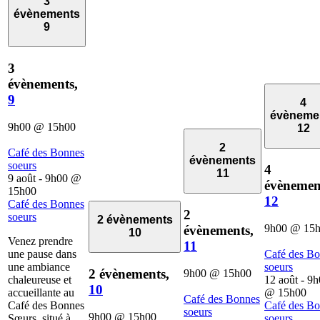
3
évènements
9
3
évènements,
9
4
évèneme
9h00
@
15h00
12
2
Café des Bonnes
évènements
soeurs
4
11
9 août - 9h00
@
évènemen
15h00
12
Café des Bonnes
2
soeurs
2 évènements
9h00
@
15
évènements,
10
Venez prendre
11
une pause dans
Café des B
une ambiance
soeurs
2 évènements,
9h00
@
15h00
chaleureuse et
12 août - 9
10
accueillante au
@
15h00
Café des Bonnes
Café des Bonnes
Café des B
soeurs
9h00
@
15h00
Sœurs, situé à
soeurs