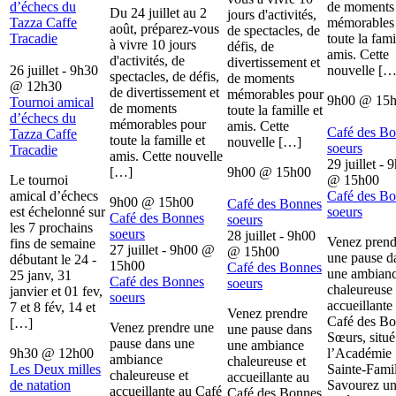
d’échecs du
de moments
Du 24 juillet au 2
jours d'activités,
Tazza Caffe
mémorables
août, préparez-vous
de spectacles, de
Tracadie
toute la fami
à vivre 10 jours
défis, de
amis. Cette
d'activités, de
divertissement et
26 juillet - 9h30
nouvelle […
spectacles, de défis,
de moments
@
12h30
de divertissement et
mémorables pour
9h00
@
15
Tournoi amical
de moments
toute la famille et
d’échecs du
mémorables pour
amis. Cette
Café des B
Tazza Caffe
toute la famille et
nouvelle […]
soeurs
Tracadie
amis. Cette nouvelle
29 juillet - 
[…]
9h00
@
15h00
Le tournoi
@
15h00
amical d’échecs
Café des B
9h00
@
15h00
Café des Bonnes
est échelonné sur
soeurs
Café des Bonnes
soeurs
les 7 prochains
soeurs
28 juillet - 9h00
Venez prend
fins de semaine
27 juillet - 9h00
@
@
15h00
une pause d
débutant le 24 -
15h00
Café des Bonnes
une ambian
25 janv, 31
Café des Bonnes
soeurs
chaleureuse 
janvier et 01 fev,
soeurs
accueillante
7 et 8 fév, 14 et
Venez prendre
Café des B
[…]
Venez prendre une
une pause dans
Sœurs, situé
pause dans une
une ambiance
9h30
@
12h00
l’Académie
ambiance
chaleureuse et
Les Deux milles
Sainte-Famil
chaleureuse et
accueillante au
de natation
Savourez u
accueillante au Café
Café des Bonnes