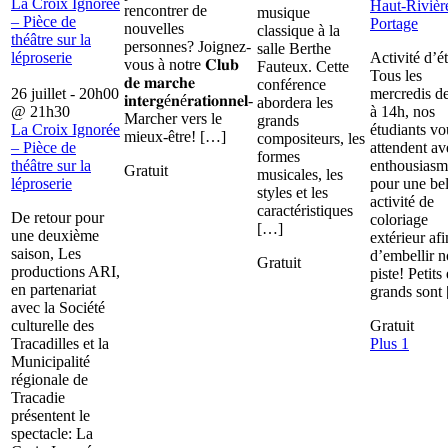
La Croix Ignorée
Haut-Rivièr
rencontrer de
musique
– Pièce de
Portage
nouvelles
classique à la
théâtre sur la
personnes? Joignez-
salle Berthe
léproserie
Activité d’é
vous à notre 𝐂𝐥𝐮𝐛
Fauteux. Cette
Tous les
𝐝𝐞 𝐦𝐚𝐫𝐜𝐡𝐞
conférence
26 juillet - 20h00
mercredis d
𝐢𝐧𝐭𝐞𝐫𝐠é𝐧é𝐫𝐚𝐭𝐢𝐨𝐧𝐧𝐞𝐥-
abordera les
@
21h30
à 14h, nos
Marcher vers le
grands
La Croix Ignorée
étudiants vo
mieux-être! […]
compositeurs, les
– Pièce de
attendent av
formes
théâtre sur la
enthousiasm
Gratuit
musicales, les
léproserie
pour une bel
styles et les
activité de
caractéristiques
De retour pour
coloriage
[…]
une deuxième
extérieur afi
saison, Les
d’embellir n
Gratuit
productions ARI,
piste! Petits 
en partenariat
grands sont
avec la Société
culturelle des
Gratuit
Tracadilles et la
Plus 1
Municipalité
régionale de
Tracadie
présentent le
spectacle: La