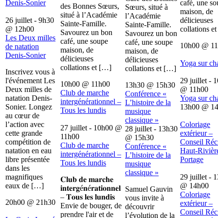
Denis-Sonier
café, une s
des Bonnes Sœurs,
Sœurs, situé à
maison, de
situé à l’Académie
l’Académie
26 juillet - 9h30
délicieuses
Sainte-Famille.
Sainte-Famille.
@
12h00
collations e
Savourez un bon
Savourez un bon
Les Deux milles
café, une soupe
café, une soupe
10h00
@
1
de natation
maison, de
maison, de
Denis-Sonier
délicieuses
délicieuses
Yoga sur ch
collations et […]
collations et […]
Inscrivez vous à
l'événement Les
29 juillet - 
10h00
@
11h00
13h30
@
15h30
Deux milles de
@
11h00
Club de marche
Conférence «
natation Denis-
Yoga sur ch
intergénérationnel –
L’histoire de la
Sonier. Longez
13h00
@
1
Tous les lundis
musique
au cœur de
classique »
l’action avec
Coloriage
27 juillet - 10h00
@
28 juillet - 13h30
cette grande
extérieur –
11h00
@
15h30
compétition de
Conseil Récr
Club de marche
Conférence «
natation en eau
Haut-Rivièr
intergénérationnel –
L’histoire de la
libre présentée
Portage
Tous les lundis
musique
dans les
classique »
magnifiques
29 juillet - 
𝐂𝐥𝐮𝐛 𝐝𝐞 𝐦𝐚𝐫𝐜𝐡𝐞
eaux de […]
@
14h00
𝐢𝐧𝐭𝐞𝐫𝐠é𝐧é𝐫𝐚𝐭𝐢𝐨𝐧𝐧𝐞𝐥
Samuel Gauvin
Coloriage
– 𝐓𝐨𝐮𝐬 𝐥𝐞𝐬 𝐥𝐮𝐧𝐝𝐢𝐬
vous invite à
20h00
@
21h30
extérieur –
Envie de bouger, de
découvrir
Conseil Récr
prendre l'air et de
l’évolution de la