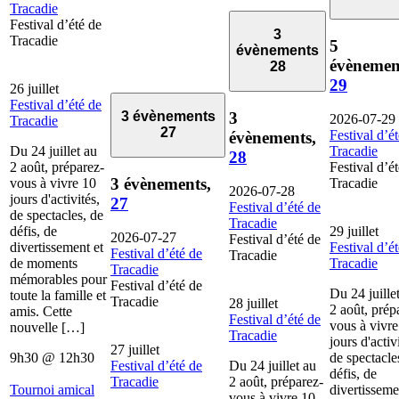
Tracadie
Festival d’été de
3
Tracadie
5
évènements
évènemen
28
29
26 juillet
Festival d’été de
3
3 évènements
2026-07-29
Tracadie
27
Festival d’é
évènements,
Du 24 juillet au
Tracadie
28
2 août, préparez-
Festival d’é
3 évènements,
vous à vivre 10
Tracadie
2026-07-28
jours d'activités,
27
Festival d’été de
de spectacles, de
Tracadie
défis, de
29 juillet
2026-07-27
Festival d’été de
divertissement et
Festival d’é
Festival d’été de
Tracadie
de moments
Tracadie
Tracadie
mémorables pour
Festival d’été de
Du 24 juille
toute la famille et
Tracadie
28 juillet
2 août, prép
amis. Cette
Festival d’été de
vous à vivre
nouvelle […]
Tracadie
jours d'activ
27 juillet
9h30
@
12h30
de spectacle
Festival d’été de
Du 24 juillet au
défis, de
Tracadie
2 août, préparez-
Tournoi amical
divertisseme
vous à vivre 10