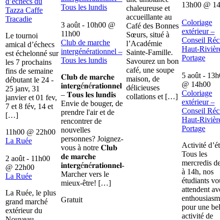
d’échecs du
13h00
@
1
Tous les lundis
chaleureuse et
Tazza Caffe
accueillante au
Tracadie
Coloriage
3 août - 10h00
@
Café des Bonnes
extérieur –
11h00
Sœurs, situé à
Le tournoi
Conseil Récr
Club de marche
l’Académie
amical d’échecs
Haut-Rivièr
intergénérationnel –
Sainte-Famille.
est échelonné sur
Portage
Tous les lundis
Savourez un bon
les 7 prochains
café, une soupe
fins de semaine
5 août - 13
𝐂𝐥𝐮𝐛 𝐝𝐞 𝐦𝐚𝐫𝐜𝐡𝐞
maison, de
débutant le 24 -
@
14h00
𝐢𝐧𝐭𝐞𝐫𝐠é𝐧é𝐫𝐚𝐭𝐢𝐨𝐧𝐧𝐞𝐥
délicieuses
25 janv, 31
Coloriage
– 𝐓𝐨𝐮𝐬 𝐥𝐞𝐬 𝐥𝐮𝐧𝐝𝐢𝐬
collations et […]
janvier et 01 fev,
extérieur –
Envie de bouger, de
7 et 8 fév, 14 et
Conseil Récr
prendre l'air et de
[…]
Haut-Rivièr
rencontrer de
Portage
nouvelles
11h00
@
22h00
personnes? Joignez-
La Ruée
Activité d’é
vous à notre 𝐂𝐥𝐮𝐛
Tous les
𝐝𝐞 𝐦𝐚𝐫𝐜𝐡𝐞
2 août - 11h00
mercredis d
𝐢𝐧𝐭𝐞𝐫𝐠é𝐧é𝐫𝐚𝐭𝐢𝐨𝐧𝐧𝐞𝐥-
@
22h00
à 14h, nos
Marcher vers le
La Ruée
étudiants vo
mieux-être! […]
attendent av
La Ruée, le plus
enthousiasm
Gratuit
grand marché
pour une bel
extérieur du
activité de
Nouveau-