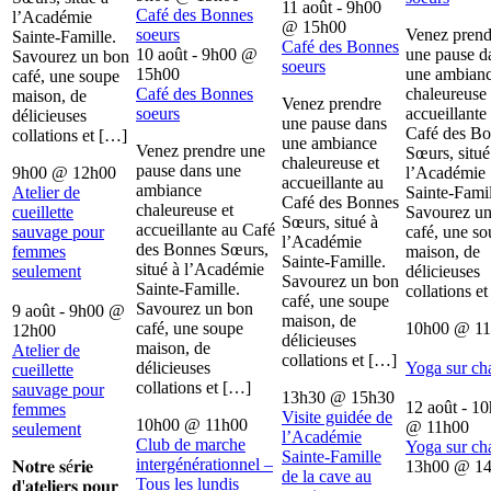
11 août - 9h00
Café des Bonnes
l’Académie
@
15h00
soeurs
Venez prend
Sainte-Famille.
Café des Bonnes
10 août - 9h00
@
une pause d
Savourez un bon
soeurs
15h00
une ambian
café, une soupe
Café des Bonnes
chaleureuse 
maison, de
Venez prendre
soeurs
accueillante
délicieuses
une pause dans
Café des B
collations et […]
une ambiance
Venez prendre une
Sœurs, situé
chaleureuse et
pause dans une
9h00
@
12h00
l’Académie
accueillante au
ambiance
Atelier de
Sainte-Famil
Café des Bonnes
chaleureuse et
cueillette
Savourez u
Sœurs, situé à
accueillante au Café
sauvage pour
café, une s
l’Académie
des Bonnes Sœurs,
femmes
maison, de
Sainte-Famille.
situé à l’Académie
seulement
délicieuses
Savourez un bon
Sainte-Famille.
collations e
café, une soupe
Savourez un bon
9 août - 9h00
@
maison, de
café, une soupe
10h00
@
1
12h00
délicieuses
maison, de
Atelier de
collations et […]
délicieuses
Yoga sur ch
cueillette
collations et […]
sauvage pour
13h30
@
15h30
12 août - 1
femmes
Visite guidée de
10h00
@
11h00
@
11h00
seulement
l’Académie
Club de marche
Yoga sur ch
Sainte-Famille
intergénérationnel –
𝐍𝐨𝐭𝐫𝐞 𝐬é𝐫𝐢𝐞
13h00
@
1
de la cave au
Tous les lundis
𝐝'𝐚𝐭𝐞𝐥𝐢𝐞𝐫𝐬 𝐩𝐨𝐮𝐫