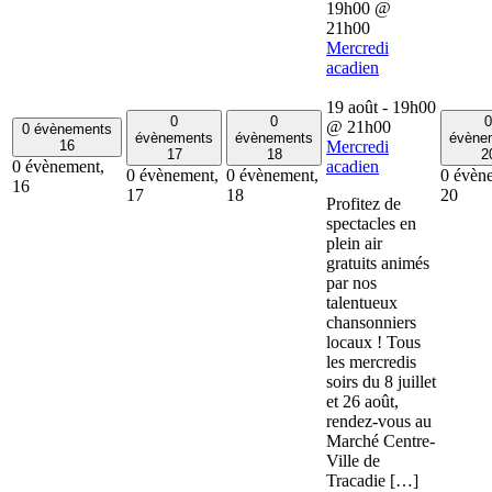
19h00
@
21h00
Mercredi
acadien
19 août - 19h00
0
0
0
@
21h00
0 évènements
évènements
évènements
évène
16
Mercredi
17
18
2
0 évènement,
acadien
0 évènement,
0 évènement,
0 évèn
16
17
18
20
Profitez de
spectacles en
plein air
gratuits animés
par nos
talentueux
chansonniers
locaux ! Tous
les mercredis
soirs du 8 juillet
et 26 août,
rendez-vous au
Marché Centre-
Ville de
Tracadie […]