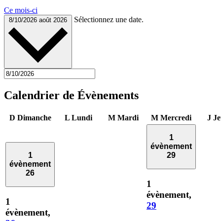
Ce mois-ci
Sélectionnez une date.
8/10/2026
août 2026
Calendrier de Évènements
D
Dimanche
L
Lundi
M
Mardi
M
Mercredi
J
Je
1
évènement
1
29
évènement
26
1
évènement,
1
29
évènement,