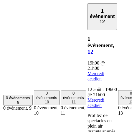
1
évènement
12
1
évènement,
12
19h00
@
21h00
Mercredi
acadien
12 août - 19h00
0
0
0
@
21h00
évènements
évènements
évène
0 évènements
Mercredi
10
11
1
9
acadien
0 évènement,
0 évènement,
0 évèn
0 évènement,
9
10
11
13
Profitez de
spectacles en
plein air
gratuits animés