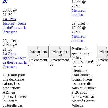
26
19h00
@
22h00
20h00
@
Mercredi
21h30
acadien
La Croix
Ignorée – Pièce
29 juillet -
de théâtre sur la
19h00
@
léproserie
22h00
Mercredi
26 juillet -
acadien
20h00
@
0
0
0
Profitez de
21h30
évènements
évènements
évène
spectacles en
La Croix
27
28
3
plein air
Ignorée – Pièce
0 évènement,
0 évènement,
0 évèn
gratuits animés
de théâtre sur la
27
28
30
par nos
léproserie
talentueux
De retour pour
chansonniers
une deuxième
locaux ! Tous
saison, Les
les mercredis
productions
soirs du 8 juillet
ARI, en
et 26 août,
partenariat avec
rendez-vous au
la Société
Marché Centre-
culturelle des
Ville de