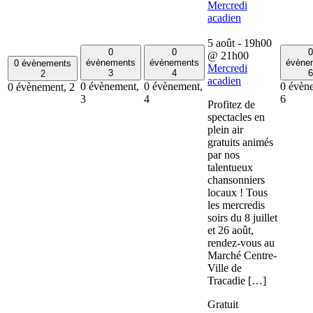
Mercredi
acadien
5 août - 19h00
0
0
0
@
21h00
évènements
évènements
évène
0 évènements
Mercredi
3
4
6
2
acadien
0 évènement,
0 évènement,
0 évèn
0 évènement,
2
3
4
6
Profitez de
spectacles en
plein air
gratuits animés
par nos
talentueux
chansonniers
locaux ! Tous
les mercredis
soirs du 8 juillet
et 26 août,
rendez-vous au
Marché Centre-
Ville de
Tracadie […]
Gratuit