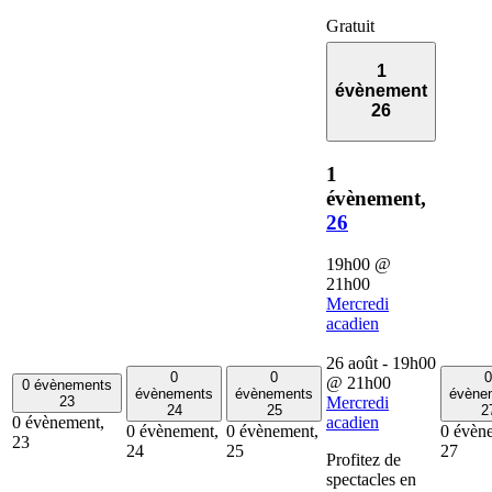
Gratuit
1
évènement
26
1
évènement,
26
19h00
@
21h00
Mercredi
acadien
26 août - 19h00
0
0
0
@
21h00
0 évènements
évènements
évènements
évène
23
Mercredi
24
25
2
0 évènement,
acadien
0 évènement,
0 évènement,
0 évèn
23
24
25
27
Profitez de
spectacles en