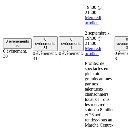
19h00
@
21h00
Mercredi
acadien
2 septembre -
19h00
@
0
0
0
0 évènements
21h00
évènements
évènements
évène
30
31
1
3
Mercredi
0 évènement,
0 évènement,
0 évènement,
0 évèn
acadien
30
31
1
3
Profitez de
spectacles en
plein air
gratuits animés
par nos
talentueux
chansonniers
locaux ! Tous
les mercredis
soirs du 8 juillet
et 26 août,
rendez-vous au
Marché Centre-