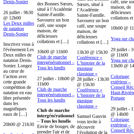
Denis-Sonier
café, une s
des Bonnes Sœurs,
Sœurs, situé à
maison, de
situé à l’Académie
l’Académie
26 juillet - 9h30
délicieuses
Sainte-Famille.
Sainte-Famille.
@
12h00
collations e
Savourez un bon
Savourez un bon
Les Deux milles
café, une soupe
café, une soupe
10h00
@
1
de natation
maison, de
maison, de
Denis-Sonier
délicieuses
délicieuses
Yoga sur ch
collations et […]
collations et […]
Inscrivez vous à
l'événement Les
29 juillet - 
10h00
@
11h00
13h30
@
15h30
Deux milles de
@
11h00
Club de marche
Conférence «
natation Denis-
Yoga sur ch
intergénérationnel –
L’histoire de la
Sonier. Longez
13h00
@
1
Tous les lundis
musique
au cœur de
classique »
l’action avec
Coloriage
27 juillet - 10h00
@
28 juillet - 13h30
cette grande
extérieur –
11h00
@
15h30
compétition de
Conseil Récr
Club de marche
Conférence «
natation en eau
Haut-Rivièr
intergénérationnel –
L’histoire de la
libre présentée
Portage
Tous les lundis
musique
dans les
classique »
magnifiques
29 juillet - 
𝐂𝐥𝐮𝐛 𝐝𝐞 𝐦𝐚𝐫𝐜𝐡𝐞
eaux de […]
@
14h00
𝐢𝐧𝐭𝐞𝐫𝐠é𝐧é𝐫𝐚𝐭𝐢𝐨𝐧𝐧𝐞𝐥
Samuel Gauvin
Coloriage
– 𝐓𝐨𝐮𝐬 𝐥𝐞𝐬 𝐥𝐮𝐧𝐝𝐢𝐬
vous invite à
20h00
@
21h30
extérieur –
Envie de bouger, de
découvrir
Conseil Récr
prendre l'air et de
l’évolution de la