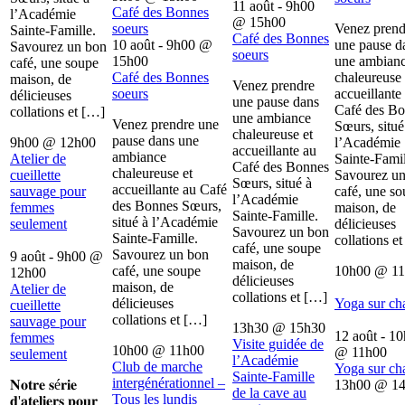
11 août - 9h00
Café des Bonnes
l’Académie
@
15h00
soeurs
Venez prend
Sainte-Famille.
Café des Bonnes
10 août - 9h00
@
une pause d
Savourez un bon
soeurs
15h00
une ambian
café, une soupe
Café des Bonnes
chaleureuse 
maison, de
Venez prendre
soeurs
accueillante
délicieuses
une pause dans
Café des B
collations et […]
une ambiance
Venez prendre une
Sœurs, situé
chaleureuse et
pause dans une
9h00
@
12h00
l’Académie
accueillante au
ambiance
Atelier de
Sainte-Famil
Café des Bonnes
chaleureuse et
cueillette
Savourez u
Sœurs, situé à
accueillante au Café
sauvage pour
café, une s
l’Académie
des Bonnes Sœurs,
femmes
maison, de
Sainte-Famille.
situé à l’Académie
seulement
délicieuses
Savourez un bon
Sainte-Famille.
collations e
café, une soupe
Savourez un bon
9 août - 9h00
@
maison, de
café, une soupe
10h00
@
1
12h00
délicieuses
maison, de
Atelier de
collations et […]
délicieuses
Yoga sur ch
cueillette
collations et […]
sauvage pour
13h30
@
15h30
12 août - 1
femmes
Visite guidée de
10h00
@
11h00
@
11h00
seulement
l’Académie
Club de marche
Yoga sur ch
Sainte-Famille
intergénérationnel –
𝐍𝐨𝐭𝐫𝐞 𝐬é𝐫𝐢𝐞
13h00
@
1
de la cave au
Tous les lundis
𝐝'𝐚𝐭𝐞𝐥𝐢𝐞𝐫𝐬 𝐩𝐨𝐮𝐫