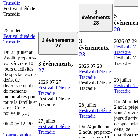
Tracadie
Festival d’été de
3
Tracadie
5
évènements
évènemen
28
29
26 juillet
Festival d’été de
3
3 évènements
2026-07-29
Tracadie
27
Festival d’é
évènements,
Du 24 juillet au
Tracadie
28
2 août, préparez-
Festival d’é
3 évènements,
vous à vivre 10
Tracadie
2026-07-28
jours d'activités,
27
Festival d’été de
de spectacles, de
Tracadie
défis, de
29 juillet
2026-07-27
Festival d’été de
divertissement et
Festival d’é
Festival d’été de
Tracadie
de moments
Tracadie
Tracadie
mémorables pour
Festival d’été de
Du 24 juille
toute la famille et
Tracadie
28 juillet
2 août, prép
amis. Cette
Festival d’été de
vous à vivre
nouvelle […]
Tracadie
jours d'activ
27 juillet
9h30
@
12h30
de spectacle
Festival d’été de
Du 24 juillet au
défis, de
Tracadie
2 août, préparez-
Tournoi amical
divertisseme
vous à vivre 10