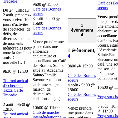
Tracadie
Café des B
9h00
@
15h00
soeurs
Café des Bonnes
Du 24 juillet au
soeurs
2 août, préparez-
Venez prend
3 août - 9h00
@
vous à vivre 10
une pause d
15h00
jours d'activités,
1
une ambian
Café des Bonnes
de spectacles, de
évènement
chaleureuse 
soeurs
défis, de
4
accueillante
divertissement et
Café des B
Venez prendre une
de moments
Sœurs, situé
pause dans une
mémorables pour
1 évènement,
l’Académie
ambiance
toute la famille et
Sainte-Famil
4
chaleureuse et
amis. Cette
Savourez u
accueillante au Café
nouvelle […]
café, une s
des Bonnes Sœurs,
9h00
@
15h00
maison, de
situé à l’Académie
9h30
@
12h30
délicieuses
Sainte-Famille.
Café des Bonnes
collations e
Savourez un bon
soeurs
Tournoi amical
café, une soupe
4 août - 9h00
@
d’échecs du
10h00
@
1
maison, de
15h00
Tazza Caffe
délicieuses
Café des Bonnes
Tracadie
Yoga sur ch
collations et […]
soeurs
2 août - 9h30
@
5 août - 10
10h00
@
11h00
Venez prendre
12h30
@
11h00
Club de marche
une pause dans
Tournoi amical
Yoga sur ch
intergénérationnel –
une ambiance