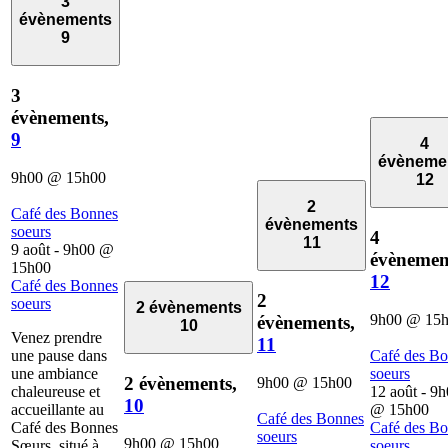
3
évènements
9
3
évènements,
9
4
évèneme
9h00
@
15h00
12
2
Café des Bonnes
évènements
soeurs
4
11
9 août - 9h00
@
évènemen
15h00
12
Café des Bonnes
2
soeurs
2 évènements
9h00
@
15
évènements,
10
Venez prendre
11
une pause dans
Café des B
une ambiance
soeurs
2 évènements,
9h00
@
15h00
chaleureuse et
12 août - 9
10
accueillante au
@
15h00
Café des Bonnes
Café des Bonnes
Café des B
soeurs
9h00
@
15h00
Sœurs, situé à
soeurs