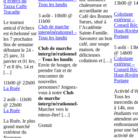
d’échecs du
13h00
@
1
Tous les lundis
chaleureuse et
Tazza Caffe
accueillante au
Tracadie
Coloriage
3 août - 10h00
@
Café des Bonnes
extérieur –
11h00
Sœurs, situé à
Le tournoi
Conseil Récr
Club de marche
l’Académie
amical d’échecs
Haut-Rivièr
intergénérationnel –
Sainte-Famille.
est échelonné sur
Portage
Tous les lundis
Savourez un bon
les 7 prochains
café, une soupe
fins de semaine
5 août - 13
𝐂𝐥𝐮𝐛 𝐝𝐞 𝐦𝐚𝐫𝐜𝐡𝐞
maison, de
débutant le 24 -
@
14h00
𝐢𝐧𝐭𝐞𝐫𝐠é𝐧é𝐫𝐚𝐭𝐢𝐨𝐧𝐧𝐞𝐥
délicieuses
25 janv, 31
Coloriage
– 𝐓𝐨𝐮𝐬 𝐥𝐞𝐬 𝐥𝐮𝐧𝐝𝐢𝐬
collations et […]
janvier et 01 fev,
extérieur –
Envie de bouger, de
7 et 8 fév, 14 et
Conseil Récr
prendre l'air et de
[…]
Haut-Rivièr
rencontrer de
Portage
nouvelles
11h00
@
22h00
personnes? Joignez-
La Ruée
Activité d’é
vous à notre 𝐂𝐥𝐮𝐛
Tous les
𝐝𝐞 𝐦𝐚𝐫𝐜𝐡𝐞
2 août - 11h00
mercredis d
𝐢𝐧𝐭𝐞𝐫𝐠é𝐧é𝐫𝐚𝐭𝐢𝐨𝐧𝐧𝐞𝐥-
@
22h00
à 14h, nos
Marcher vers le
La Ruée
étudiants vo
mieux-être! […]
attendent av
La Ruée, le plus
enthousiasm
Gratuit
grand marché
pour une bel
extérieur du
activité de
Nouveau-