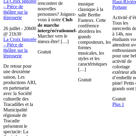
La Croix Ignorée
Haut-Rivièr
rencontrer de
musique
– Pièce de
Portage
nouvelles
classique à la
théâtre sur la
personnes? Joignez-
salle Berthe
léproserie
Activité d’é
vous à notre 𝐂𝐥𝐮𝐛
Fauteux. Cette
Tous les
𝐝𝐞 𝐦𝐚𝐫𝐜𝐡𝐞
conférence
26 juillet - 20h00
mercredis d
𝐢𝐧𝐭𝐞𝐫𝐠é𝐧é𝐫𝐚𝐭𝐢𝐨𝐧𝐧𝐞𝐥-
abordera les
@
21h30
à 14h, nos
Marcher vers le
grands
La Croix Ignorée
étudiants vo
mieux-être! […]
compositeurs, les
– Pièce de
attendent av
formes
théâtre sur la
enthousiasm
Gratuit
musicales, les
léproserie
pour une bel
styles et les
activité de
caractéristiques
De retour pour
coloriage
[…]
une deuxième
extérieur afi
saison, Les
d’embellir n
Gratuit
productions ARI,
piste! Petits 
en partenariat
grands sont
avec la Société
culturelle des
Gratuit
Tracadilles et la
Plus 1
Municipalité
régionale de
Tracadie
présentent le
spectacle: La