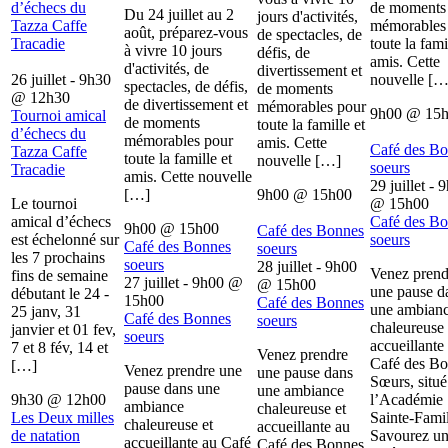
d’échecs du
de moments
Du 24 juillet au 2
jours d'activités,
Tazza Caffe
mémorables
août, préparez-vous
de spectacles, de
Tracadie
toute la fami
à vivre 10 jours
défis, de
amis. Cette
d'activités, de
divertissement et
26 juillet - 9h30
nouvelle […
spectacles, de défis,
de moments
@
12h30
de divertissement et
mémorables pour
9h00
@
15
Tournoi amical
de moments
toute la famille et
d’échecs du
mémorables pour
amis. Cette
Café des B
Tazza Caffe
toute la famille et
nouvelle […]
soeurs
Tracadie
amis. Cette nouvelle
29 juillet - 
[…]
9h00
@
15h00
Le tournoi
@
15h00
amical d’échecs
Café des B
9h00
@
15h00
Café des Bonnes
est échelonné sur
soeurs
Café des Bonnes
soeurs
les 7 prochains
soeurs
28 juillet - 9h00
Venez prend
fins de semaine
27 juillet - 9h00
@
@
15h00
une pause d
débutant le 24 -
15h00
Café des Bonnes
une ambian
25 janv, 31
Café des Bonnes
soeurs
chaleureuse 
janvier et 01 fev,
soeurs
accueillante
7 et 8 fév, 14 et
Venez prendre
Café des B
[…]
Venez prendre une
une pause dans
Sœurs, situé
pause dans une
une ambiance
9h30
@
12h00
l’Académie
ambiance
chaleureuse et
Les Deux milles
Sainte-Famil
chaleureuse et
accueillante au
de natation
Savourez u
accueillante au Café
Café des Bonnes