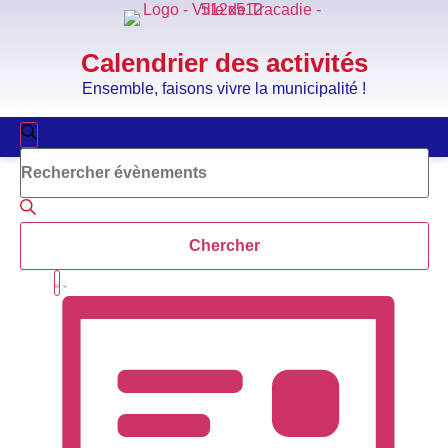
Calendrier des activités
Ensemble, faisons vivre la municipalité !
Recherche
Recherche
Saisir
et
mot-
clé.
navigation
Rechercher
Évènements
de
par
Chercher
mot-
vues
clé.
Navigation
Liste
Évènements
de
vues
Évènement