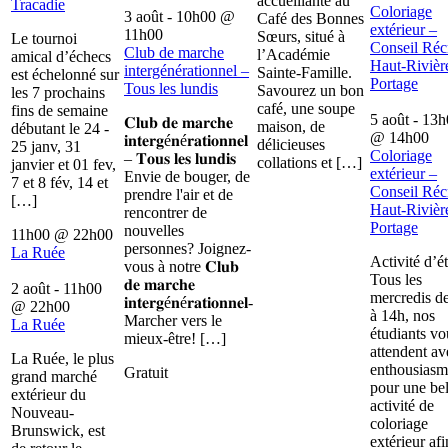
accueillante au
Tracadie
Coloriage
3 août - 10h00
@
Café des Bonnes
extérieur –
11h00
Sœurs, situé à
Le tournoi
Conseil Récr
Club de marche
l’Académie
amical d’échecs
Haut-Rivièr
intergénérationnel –
Sainte-Famille.
est échelonné sur
Portage
Tous les lundis
Savourez un bon
les 7 prochains
café, une soupe
fins de semaine
5 août - 13
𝐂𝐥𝐮𝐛 𝐝𝐞 𝐦𝐚𝐫𝐜𝐡𝐞
maison, de
débutant le 24 -
@
14h00
𝐢𝐧𝐭𝐞𝐫𝐠é𝐧é𝐫𝐚𝐭𝐢𝐨𝐧𝐧𝐞𝐥
délicieuses
25 janv, 31
Coloriage
– 𝐓𝐨𝐮𝐬 𝐥𝐞𝐬 𝐥𝐮𝐧𝐝𝐢𝐬
collations et […]
janvier et 01 fev,
extérieur –
Envie de bouger, de
7 et 8 fév, 14 et
Conseil Récr
prendre l'air et de
[…]
Haut-Rivièr
rencontrer de
Portage
nouvelles
11h00
@
22h00
personnes? Joignez-
La Ruée
Activité d’é
vous à notre 𝐂𝐥𝐮𝐛
Tous les
𝐝𝐞 𝐦𝐚𝐫𝐜𝐡𝐞
2 août - 11h00
mercredis d
𝐢𝐧𝐭𝐞𝐫𝐠é𝐧é𝐫𝐚𝐭𝐢𝐨𝐧𝐧𝐞𝐥-
@
22h00
à 14h, nos
Marcher vers le
La Ruée
étudiants vo
mieux-être! […]
attendent av
La Ruée, le plus
enthousiasm
Gratuit
grand marché
pour une bel
extérieur du
activité de
Nouveau-
coloriage
Brunswick, est
extérieur afi