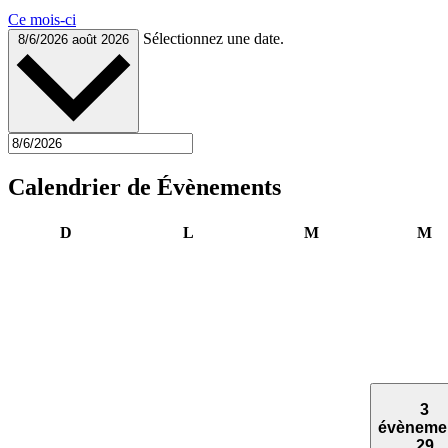
Ce mois-ci
Sélectionnez une date.
8/6/2026
août 2026
Calendrier de Évènements
Dimanche
Lundi
Mardi
Me
D
L
M
M
3
évèneme
29