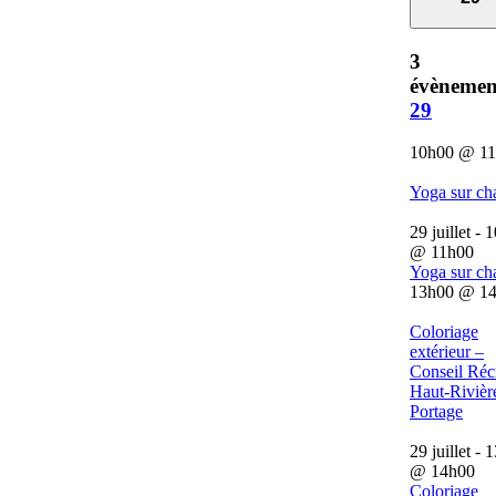
3
évènemen
29
10h00
@
1
Yoga sur ch
29 juillet - 
@
11h00
Yoga sur ch
13h00
@
1
Coloriage
extérieur –
Conseil Récr
Haut-Rivièr
Portage
29 juillet - 
@
14h00
Coloriage