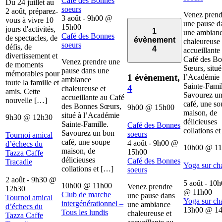
Café des Bonnes
Du 24 juillet au
soeurs
2 août, préparez-
Venez prend
3 août - 9h00
@
vous à vivre 10
une pause d
15h00
jours d'activités,
1
une ambian
Café des Bonnes
de spectacles, de
évènement
chaleureuse 
soeurs
défis, de
4
accueillante
divertissement et
Café des B
Venez prendre une
de moments
Sœurs, situé
pause dans une
mémorables pour
1 évènement,
l’Académie
ambiance
toute la famille et
Sainte-Famil
4
chaleureuse et
amis. Cette
Savourez u
accueillante au Café
nouvelle […]
café, une s
des Bonnes Sœurs,
9h00
@
15h00
maison, de
situé à l’Académie
9h30
@
12h30
délicieuses
Sainte-Famille.
Café des Bonnes
collations e
Savourez un bon
soeurs
Tournoi amical
café, une soupe
4 août - 9h00
@
d’échecs du
10h00
@
1
maison, de
15h00
Tazza Caffe
délicieuses
Café des Bonnes
Tracadie
Yoga sur ch
collations et […]
soeurs
2 août - 9h30
@
5 août - 10
10h00
@
11h00
Venez prendre
12h30
@
11h00
Club de marche
une pause dans
Tournoi amical
Yoga sur ch
intergénérationnel –
une ambiance
d’échecs du
13h00
@
1
Tous les lundis
chaleureuse et
Tazza Caffe