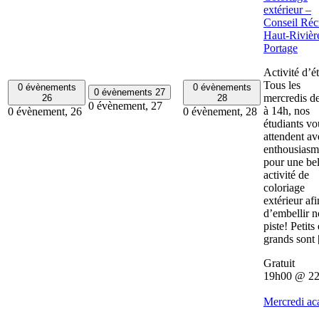
extérieur –
Conseil Récr
Haut-Rivièr
Portage
Activité d’é
Tous les
0 évènements
0 évènements
0 évènements
27
mercredis d
26
28
0 évènement,
27
à 14h, nos
0 évènement,
26
0 évènement,
28
étudiants vo
attendent av
enthousiasm
pour une bel
activité de
coloriage
extérieur afi
d’embellir n
piste! Petits 
grands sont
Gratuit
19h00
@
2
Mercredi ac