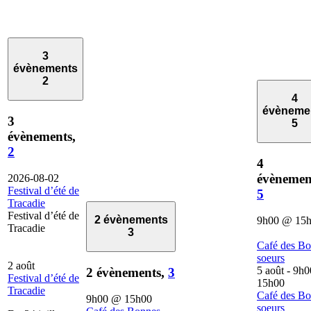
3
évènements
2
4
évèneme
3
5
évènements,
2
4
évènemen
2026-08-02
Festival d’été de
5
Tracadie
Festival d’été de
2 évènements
9h00
@
15
Tracadie
3
Café des B
soeurs
2 août
5 août - 9h0
2 évènements,
3
Festival d’été de
15h00
Tracadie
Café des B
9h00
@
15h00
soeurs