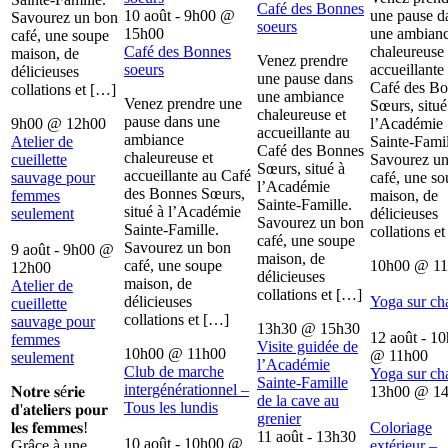
Café des Bonnes
10 août - 9h00
@
une pause d
Savourez un bon
soeurs
15h00
une ambian
café, une soupe
Café des Bonnes
chaleureuse 
maison, de
Venez prendre
soeurs
accueillante
délicieuses
une pause dans
Café des B
collations et […]
une ambiance
Venez prendre une
Sœurs, situé
chaleureuse et
pause dans une
9h00
@
12h00
l’Académie
accueillante au
ambiance
Atelier de
Sainte-Famil
Café des Bonnes
chaleureuse et
cueillette
Savourez u
Sœurs, situé à
accueillante au Café
sauvage pour
café, une s
l’Académie
des Bonnes Sœurs,
femmes
maison, de
Sainte-Famille.
situé à l’Académie
seulement
délicieuses
Savourez un bon
Sainte-Famille.
collations e
café, une soupe
Savourez un bon
9 août - 9h00
@
maison, de
café, une soupe
10h00
@
1
12h00
délicieuses
maison, de
Atelier de
collations et […]
délicieuses
Yoga sur ch
cueillette
collations et […]
sauvage pour
13h30
@
15h30
12 août - 1
femmes
Visite guidée de
10h00
@
11h00
@
11h00
seulement
l’Académie
Club de marche
Yoga sur ch
Sainte-Famille
intergénérationnel –
𝐍𝐨𝐭𝐫𝐞 𝐬é𝐫𝐢𝐞
13h00
@
1
de la cave au
Tous les lundis
𝐝'𝐚𝐭𝐞𝐥𝐢𝐞𝐫𝐬 𝐩𝐨𝐮𝐫
grenier
𝐥𝐞𝐬 𝐟𝐞𝐦𝐦𝐞𝐬!
Coloriage
11 août - 13h30
10 août - 10h00
@
Grâce à une
extérieur –