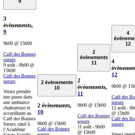
9
3
évènements,
9
4
évèneme
9h00
@
15h00
12
2
Café des Bonnes
évènements
soeurs
4
11
9 août - 9h00
@
évènemen
15h00
12
Café des Bonnes
2
soeurs
2 évènements
9h00
@
15
évènements,
10
Venez prendre
11
une pause dans
Café des B
une ambiance
soeurs
2 évènements,
9h00
@
15h00
chaleureuse et
12 août - 9
10
accueillante au
@
15h00
Café des Bonnes
Café des Bonnes
Café des B
soeurs
9h00
@
15h00
Sœurs, situé à
soeurs
11 août - 9h00
Café des Bonnes
l’Académie
@
15h00
soeurs
Venez prend
Sainte-Famille.