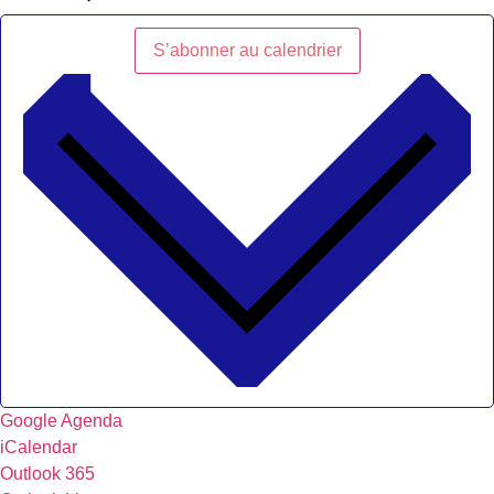
S’abonner au calendrier
Google Agenda
iCalendar
Outlook 365