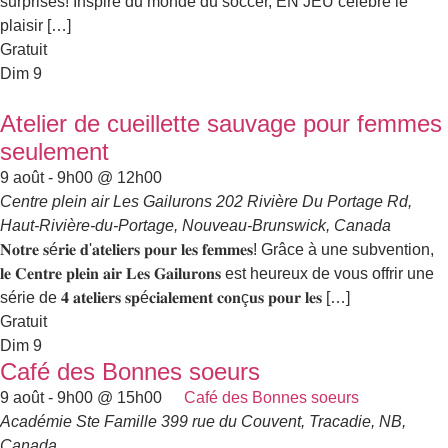
surprises! Inspiré du monde du soccer, EN JEU célèbre le
plaisir […]
Gratuit
Dim
9
Atelier de cueillette sauvage pour femmes
seulement
9 août - 9h00
@
12h00
Centre plein air Les Gailurons
202 Rivière Du Portage Rd,
Haut-Rivière-du-Portage, Nouveau-Brunswick, Canada
𝐍𝐨𝐭𝐫𝐞 𝐬é𝐫𝐢𝐞 𝐝'𝐚𝐭𝐞𝐥𝐢𝐞𝐫𝐬 𝐩𝐨𝐮𝐫 𝐥𝐞𝐬 𝐟𝐞𝐦𝐦𝐞𝐬! Grâce à une subvention,
𝐥𝐞 𝐂𝐞𝐧𝐭𝐫𝐞 𝐩𝐥𝐞𝐢𝐧 𝐚𝐢𝐫 𝐋𝐞𝐬 𝐆𝐚𝐢𝐥𝐮𝐫𝐨𝐧𝐬 est heureux de vous offrir une
série de 𝟒 𝐚𝐭𝐞𝐥𝐢𝐞𝐫𝐬 𝐬𝐩é𝐜𝐢𝐚𝐥𝐞𝐦𝐞𝐧𝐭 𝐜𝐨𝐧ç𝐮𝐬 𝐩𝐨𝐮𝐫 𝐥𝐞𝐬 […]
Gratuit
Dim
9
Café des Bonnes soeurs
9 août - 9h00
@
15h00
Café des Bonnes soeurs
Académie Ste Famille
399 rue du Couvent, Tracadie, NB,
Canada