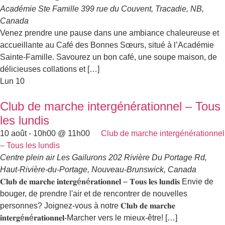
Académie Ste Famille
399 rue du Couvent, Tracadie, NB,
Canada
Venez prendre une pause dans une ambiance chaleureuse et
accueillante au Café des Bonnes Sœurs, situé à l’Académie
Sainte-Famille. Savourez un bon café, une soupe maison, de
délicieuses collations et […]
Lun
10
Club de marche intergénérationnel – Tous
les lundis
10 août - 10h00
@
11h00
Club de marche intergénérationnel
– Tous les lundis
Centre plein air Les Gailurons
202 Rivière Du Portage Rd,
Haut-Rivière-du-Portage, Nouveau-Brunswick, Canada
𝐂𝐥𝐮𝐛 𝐝𝐞 𝐦𝐚𝐫𝐜𝐡𝐞 𝐢𝐧𝐭𝐞𝐫𝐠é𝐧é𝐫𝐚𝐭𝐢𝐨𝐧𝐧𝐞𝐥 – 𝐓𝐨𝐮𝐬 𝐥𝐞𝐬 𝐥𝐮𝐧𝐝𝐢𝐬 Envie de
bouger, de prendre l'air et de rencontrer de nouvelles
personnes? Joignez-vous à notre 𝐂𝐥𝐮𝐛 𝐝𝐞 𝐦𝐚𝐫𝐜𝐡𝐞
𝐢𝐧𝐭𝐞𝐫𝐠é𝐧é𝐫𝐚𝐭𝐢𝐨𝐧𝐧𝐞𝐥-Marcher vers le mieux-être! […]