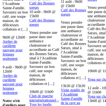
11 août - 9h00
Café des Bonnes
l’Académie
@
15h00
soeurs
Venez prend
Sainte-Famille.
Café des Bonnes
10 août - 9h00
@
une pause d
Savourez un bon
soeurs
15h00
une ambian
café, une soupe
Café des Bonnes
chaleureuse 
maison, de
Venez prendre
soeurs
accueillante
délicieuses
une pause dans
Café des B
collations et […]
une ambiance
Venez prendre une
Sœurs, situé
chaleureuse et
pause dans une
9h00
@
12h00
l’Académie
accueillante au
ambiance
Atelier de
Sainte-Famil
Café des Bonnes
chaleureuse et
cueillette
Savourez u
Sœurs, situé à
accueillante au Café
sauvage pour
café, une s
l’Académie
des Bonnes Sœurs,
femmes
maison, de
Sainte-Famille.
situé à l’Académie
seulement
délicieuses
Savourez un bon
Sainte-Famille.
collations e
café, une soupe
Savourez un bon
9 août - 9h00
@
maison, de
café, une soupe
10h00
@
1
12h00
délicieuses
maison, de
Atelier de
collations et […]
délicieuses
Yoga sur ch
cueillette
collations et […]
sauvage pour
13h30
@
15h30
12 août - 1
femmes
Visite guidée de
10h00
@
11h00
@
11h00
seulement
l’Académie
Club de marche
Yoga sur ch
Sainte-Famille
intergénérationnel –
𝐍𝐨𝐭𝐫𝐞 𝐬é𝐫𝐢𝐞
13h00
@
1
de la cave au
Tous les lundis
𝐝'𝐚𝐭𝐞𝐥𝐢𝐞𝐫𝐬 𝐩𝐨𝐮𝐫