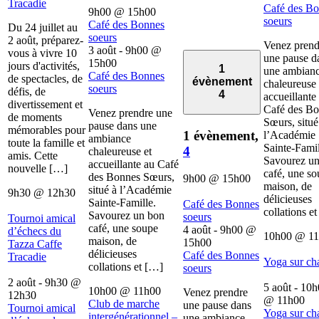
Tracadie
Café des B
9h00
@
15h00
soeurs
Café des Bonnes
Du 24 juillet au
soeurs
2 août, préparez-
Venez prend
3 août - 9h00
@
vous à vivre 10
une pause d
15h00
jours d'activités,
1
une ambian
Café des Bonnes
de spectacles, de
évènement
chaleureuse 
soeurs
défis, de
4
accueillante
divertissement et
Café des B
Venez prendre une
de moments
Sœurs, situé
pause dans une
mémorables pour
1 évènement,
l’Académie
ambiance
toute la famille et
Sainte-Famil
4
chaleureuse et
amis. Cette
Savourez u
accueillante au Café
nouvelle […]
café, une s
des Bonnes Sœurs,
9h00
@
15h00
maison, de
situé à l’Académie
9h30
@
12h30
délicieuses
Sainte-Famille.
Café des Bonnes
collations e
Savourez un bon
soeurs
Tournoi amical
café, une soupe
4 août - 9h00
@
d’échecs du
10h00
@
1
maison, de
15h00
Tazza Caffe
délicieuses
Café des Bonnes
Tracadie
Yoga sur ch
collations et […]
soeurs
2 août - 9h30
@
5 août - 10
10h00
@
11h00
Venez prendre
12h30
@
11h00
Club de marche
une pause dans
Tournoi amical
Yoga sur ch
intergénérationnel –
une ambiance