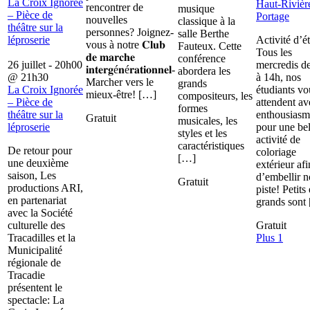
La Croix Ignorée
Haut-Rivièr
rencontrer de
musique
– Pièce de
Portage
nouvelles
classique à la
théâtre sur la
personnes? Joignez-
salle Berthe
léproserie
Activité d’é
vous à notre 𝐂𝐥𝐮𝐛
Fauteux. Cette
Tous les
𝐝𝐞 𝐦𝐚𝐫𝐜𝐡𝐞
conférence
26 juillet - 20h00
mercredis d
𝐢𝐧𝐭𝐞𝐫𝐠é𝐧é𝐫𝐚𝐭𝐢𝐨𝐧𝐧𝐞𝐥-
abordera les
@
21h30
à 14h, nos
Marcher vers le
grands
La Croix Ignorée
étudiants vo
mieux-être! […]
compositeurs, les
– Pièce de
attendent av
formes
théâtre sur la
enthousiasm
Gratuit
musicales, les
léproserie
pour une bel
styles et les
activité de
caractéristiques
De retour pour
coloriage
[…]
une deuxième
extérieur afi
saison, Les
d’embellir n
Gratuit
productions ARI,
piste! Petits 
en partenariat
grands sont
avec la Société
culturelle des
Gratuit
Tracadilles et la
Plus 1
Municipalité
régionale de
Tracadie
présentent le
spectacle: La