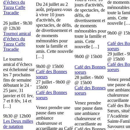
d’échecs du
de moments
Du 24 juillet au 2
jours d'activités,
Tazza Caffe
mémorables
août, préparez-vous
de spectacles, de
Tracadie
toute la fami
à vivre 10 jours
défis, de
amis. Cette
d'activités, de
divertissement et
26 juillet - 9h30
nouvelle […
spectacles, de défis,
de moments
@
12h30
de divertissement et
mémorables pour
9h00
@
15
Tournoi amical
de moments
toute la famille et
d’échecs du
mémorables pour
amis. Cette
Café des B
Tazza Caffe
toute la famille et
nouvelle […]
soeurs
Tracadie
amis. Cette nouvelle
29 juillet - 
[…]
9h00
@
15h00
Le tournoi
@
15h00
amical d’échecs
Café des B
9h00
@
15h00
Café des Bonnes
est échelonné sur
soeurs
Café des Bonnes
soeurs
les 7 prochains
soeurs
28 juillet - 9h00
Venez prend
fins de semaine
27 juillet - 9h00
@
@
15h00
une pause d
débutant le 24 -
15h00
Café des Bonnes
une ambian
25 janv, 31
Café des Bonnes
soeurs
chaleureuse 
janvier et 01 fev,
soeurs
accueillante
7 et 8 fév, 14 et
Venez prendre
Café des B
[…]
Venez prendre une
une pause dans
Sœurs, situé
pause dans une
une ambiance
9h30
@
12h00
l’Académie
ambiance
chaleureuse et
Les Deux milles
Sainte-Famil
chaleureuse et
accueillante au
de natation
Savourez u
accueillante au Café
Café des Bonnes