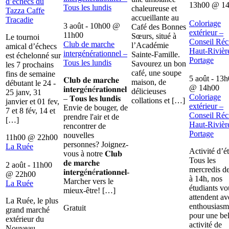
d’échecs du
13h00
@
1
Tous les lundis
chaleureuse et
Tazza Caffe
accueillante au
Tracadie
Coloriage
3 août - 10h00
@
Café des Bonnes
extérieur –
11h00
Sœurs, situé à
Le tournoi
Conseil Récr
Club de marche
l’Académie
amical d’échecs
Haut-Rivièr
intergénérationnel –
Sainte-Famille.
est échelonné sur
Portage
Tous les lundis
Savourez un bon
les 7 prochains
café, une soupe
fins de semaine
5 août - 13
𝐂𝐥𝐮𝐛 𝐝𝐞 𝐦𝐚𝐫𝐜𝐡𝐞
maison, de
débutant le 24 -
@
14h00
𝐢𝐧𝐭𝐞𝐫𝐠é𝐧é𝐫𝐚𝐭𝐢𝐨𝐧𝐧𝐞𝐥
délicieuses
25 janv, 31
Coloriage
– 𝐓𝐨𝐮𝐬 𝐥𝐞𝐬 𝐥𝐮𝐧𝐝𝐢𝐬
collations et […]
janvier et 01 fev,
extérieur –
Envie de bouger, de
7 et 8 fév, 14 et
Conseil Récr
prendre l'air et de
[…]
Haut-Rivièr
rencontrer de
Portage
nouvelles
11h00
@
22h00
personnes? Joignez-
La Ruée
Activité d’é
vous à notre 𝐂𝐥𝐮𝐛
Tous les
𝐝𝐞 𝐦𝐚𝐫𝐜𝐡𝐞
2 août - 11h00
mercredis d
𝐢𝐧𝐭𝐞𝐫𝐠é𝐧é𝐫𝐚𝐭𝐢𝐨𝐧𝐧𝐞𝐥-
@
22h00
à 14h, nos
Marcher vers le
La Ruée
étudiants vo
mieux-être! […]
attendent av
La Ruée, le plus
enthousiasm
Gratuit
grand marché
pour une bel
extérieur du
activité de
Nouveau-