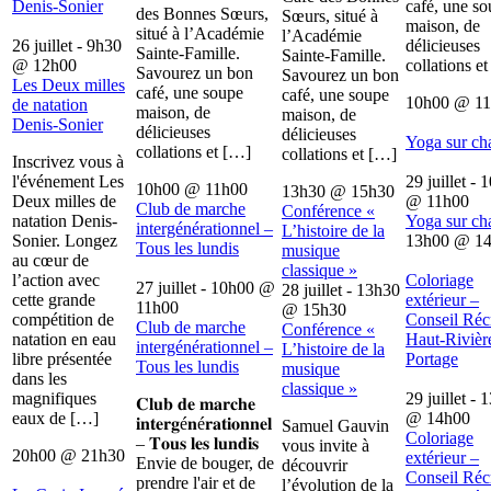
Denis-Sonier
café, une s
des Bonnes Sœurs,
Sœurs, situé à
maison, de
situé à l’Académie
l’Académie
26 juillet - 9h30
délicieuses
Sainte-Famille.
Sainte-Famille.
@
12h00
collations e
Savourez un bon
Savourez un bon
Les Deux milles
café, une soupe
café, une soupe
10h00
@
1
de natation
maison, de
maison, de
Denis-Sonier
délicieuses
délicieuses
Yoga sur ch
collations et […]
collations et […]
Inscrivez vous à
l'événement Les
29 juillet - 
10h00
@
11h00
13h30
@
15h30
Deux milles de
@
11h00
Club de marche
Conférence «
natation Denis-
Yoga sur ch
intergénérationnel –
L’histoire de la
Sonier. Longez
13h00
@
1
Tous les lundis
musique
au cœur de
classique »
l’action avec
Coloriage
27 juillet - 10h00
@
28 juillet - 13h30
cette grande
extérieur –
11h00
@
15h30
compétition de
Conseil Récr
Club de marche
Conférence «
natation en eau
Haut-Rivièr
intergénérationnel –
L’histoire de la
libre présentée
Portage
Tous les lundis
musique
dans les
classique »
magnifiques
29 juillet - 
𝐂𝐥𝐮𝐛 𝐝𝐞 𝐦𝐚𝐫𝐜𝐡𝐞
eaux de […]
@
14h00
𝐢𝐧𝐭𝐞𝐫𝐠é𝐧é𝐫𝐚𝐭𝐢𝐨𝐧𝐧𝐞𝐥
Samuel Gauvin
Coloriage
– 𝐓𝐨𝐮𝐬 𝐥𝐞𝐬 𝐥𝐮𝐧𝐝𝐢𝐬
vous invite à
20h00
@
21h30
extérieur –
Envie de bouger, de
découvrir
Conseil Récr
prendre l'air et de
l’évolution de la