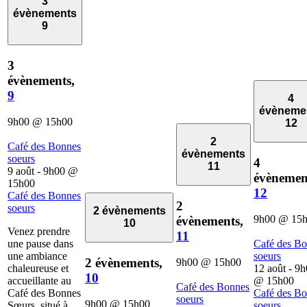
3
évènements
9
3
évènements,
9
4
évèneme
9h00
@
15h00
12
2
Café des Bonnes
évènements
soeurs
4
11
9 août - 9h00
@
évènemen
15h00
12
Café des Bonnes
2
soeurs
2 évènements
9h00
@
15
évènements,
10
Venez prendre
11
une pause dans
Café des B
une ambiance
soeurs
2 évènements,
9h00
@
15h00
chaleureuse et
12 août - 9
10
accueillante au
@
15h00
Café des Bonnes
Café des Bonnes
Café des B
soeurs
9h00
@
15h00
Sœurs, situé à
soeurs