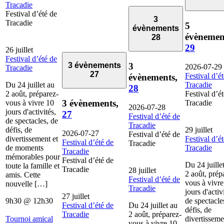
Tracadie
Festival d’été de
3
Tracadie
5
évènements
évènemen
28
29
26 juillet
Festival d’été de
3
3 évènements
2026-07-29
Tracadie
27
Festival d’é
évènements,
Du 24 juillet au
Tracadie
28
2 août, préparez-
Festival d’é
3 évènements,
vous à vivre 10
Tracadie
2026-07-28
jours d'activités,
27
Festival d’été de
de spectacles, de
Tracadie
défis, de
29 juillet
2026-07-27
Festival d’été de
divertissement et
Festival d’é
Festival d’été de
Tracadie
de moments
Tracadie
Tracadie
mémorables pour
Festival d’été de
Du 24 juille
toute la famille et
Tracadie
28 juillet
2 août, prép
amis. Cette
Festival d’été de
vous à vivre
nouvelle […]
Tracadie
jours d'activ
27 juillet
9h30
@
12h30
de spectacle
Festival d’été de
Du 24 juillet au
défis, de
Tracadie
2 août, préparez-
Tournoi amical
divertisseme
vous à vivre 10