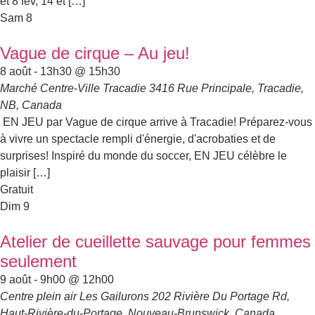
et 8 fév, 14 et […]
Sam
8
Vague de cirque – Au jeu!
8 août - 13h30
@
15h30
Marché Centre-Ville Tracadie
3416 Rue Principale, Tracadie,
NB, Canada
EN JEU par Vague de cirque arrive à Tracadie! Préparez-vous
à vivre un spectacle rempli d'énergie, d'acrobaties et de
surprises! Inspiré du monde du soccer, EN JEU célèbre le
plaisir […]
Gratuit
Dim
9
Atelier de cueillette sauvage pour femmes
seulement
9 août - 9h00
@
12h00
Centre plein air Les Gailurons
202 Rivière Du Portage Rd,
Haut-Rivière-du-Portage, Nouveau-Brunswick, Canada