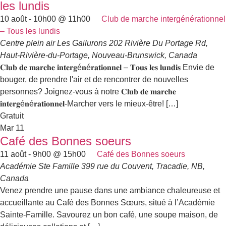
les lundis
10 août - 10h00
@
11h00
Club de marche intergénérationnel
– Tous les lundis
Centre plein air Les Gailurons
202 Rivière Du Portage Rd,
Haut-Rivière-du-Portage, Nouveau-Brunswick, Canada
𝐂𝐥𝐮𝐛 𝐝𝐞 𝐦𝐚𝐫𝐜𝐡𝐞 𝐢𝐧𝐭𝐞𝐫𝐠é𝐧é𝐫𝐚𝐭𝐢𝐨𝐧𝐧𝐞𝐥 – 𝐓𝐨𝐮𝐬 𝐥𝐞𝐬 𝐥𝐮𝐧𝐝𝐢𝐬 Envie de
bouger, de prendre l'air et de rencontrer de nouvelles
personnes? Joignez-vous à notre 𝐂𝐥𝐮𝐛 𝐝𝐞 𝐦𝐚𝐫𝐜𝐡𝐞
𝐢𝐧𝐭𝐞𝐫𝐠é𝐧é𝐫𝐚𝐭𝐢𝐨𝐧𝐧𝐞𝐥-Marcher vers le mieux-être! […]
Gratuit
Mar
11
Café des Bonnes soeurs
11 août - 9h00
@
15h00
Café des Bonnes soeurs
Académie Ste Famille
399 rue du Couvent, Tracadie, NB,
Canada
Venez prendre une pause dans une ambiance chaleureuse et
accueillante au Café des Bonnes Sœurs, situé à l’Académie
Sainte-Famille. Savourez un bon café, une soupe maison, de