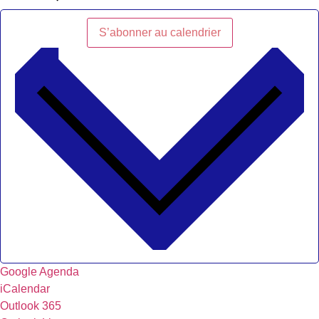
S’abonner au calendrier
Google Agenda
iCalendar
Outlook 365