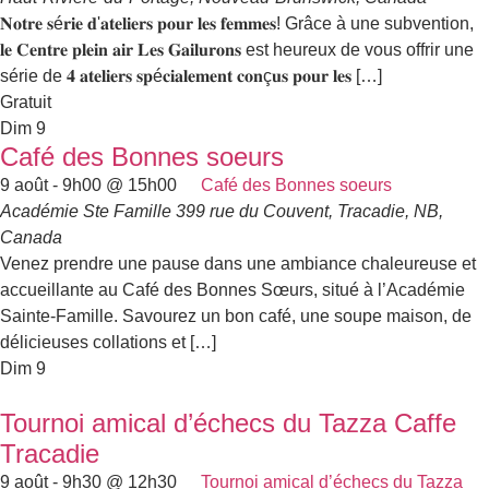
𝐍𝐨𝐭𝐫𝐞 𝐬é𝐫𝐢𝐞 𝐝'𝐚𝐭𝐞𝐥𝐢𝐞𝐫𝐬 𝐩𝐨𝐮𝐫 𝐥𝐞𝐬 𝐟𝐞𝐦𝐦𝐞𝐬! Grâce à une subvention,
𝐥𝐞 𝐂𝐞𝐧𝐭𝐫𝐞 𝐩𝐥𝐞𝐢𝐧 𝐚𝐢𝐫 𝐋𝐞𝐬 𝐆𝐚𝐢𝐥𝐮𝐫𝐨𝐧𝐬 est heureux de vous offrir une
série de 𝟒 𝐚𝐭𝐞𝐥𝐢𝐞𝐫𝐬 𝐬𝐩é𝐜𝐢𝐚𝐥𝐞𝐦𝐞𝐧𝐭 𝐜𝐨𝐧ç𝐮𝐬 𝐩𝐨𝐮𝐫 𝐥𝐞𝐬 […]
Gratuit
Dim
9
Café des Bonnes soeurs
9 août - 9h00
@
15h00
Café des Bonnes soeurs
Académie Ste Famille
399 rue du Couvent, Tracadie, NB,
Canada
Venez prendre une pause dans une ambiance chaleureuse et
accueillante au Café des Bonnes Sœurs, situé à l’Académie
Sainte-Famille. Savourez un bon café, une soupe maison, de
délicieuses collations et […]
Dim
9
Tournoi amical d’échecs du Tazza Caffe
Tracadie
9 août - 9h30
@
12h30
Tournoi amical d’échecs du Tazza