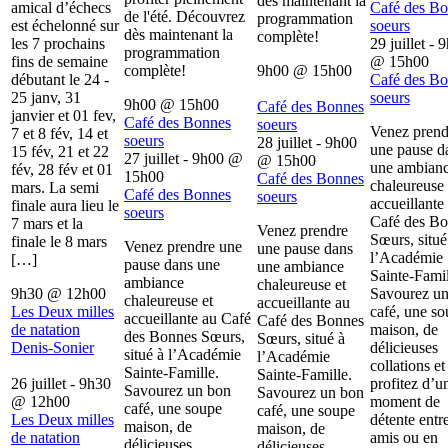
dès maintenant la
amical d’échecs
Café des B
de l'été. Découvrez
programmation
est échelonné sur
soeurs
dès maintenant la
complète!
les 7 prochains
29 juillet - 
programmation
fins de semaine
@
15h00
complète!
9h00
@
15h00
débutant le 24 -
Café des B
25 janv, 31
soeurs
9h00
@
15h00
Café des Bonnes
janvier et 01 fev,
Café des Bonnes
soeurs
Venez prend
7 et 8 fév, 14 et
soeurs
28 juillet - 9h00
une pause d
15 fév, 21 et 22
27 juillet - 9h00
@
@
15h00
une ambian
fév, 28 fév et 01
15h00
Café des Bonnes
chaleureuse 
mars. La semi
Café des Bonnes
soeurs
accueillante
finale aura lieu le
soeurs
Café des B
7 mars et la
Venez prendre
Sœurs, situé
finale le 8 mars
Venez prendre une
une pause dans
l’Académie
[…]
pause dans une
une ambiance
Sainte-Famil
ambiance
chaleureuse et
9h30
@
12h00
Savourez u
chaleureuse et
accueillante au
Les Deux milles
café, une s
accueillante au Café
Café des Bonnes
de natation
maison, de
des Bonnes Sœurs,
Sœurs, situé à
Denis-Sonier
délicieuses
situé à l’Académie
l’Académie
collations et
Sainte-Famille.
Sainte-Famille.
26 juillet - 9h30
profitez d’u
Savourez un bon
Savourez un bon
@
12h00
moment de
café, une soupe
café, une soupe
Les Deux milles
détente entr
maison, de
maison, de
de natation
amis ou en
délicieuses
délicieuses