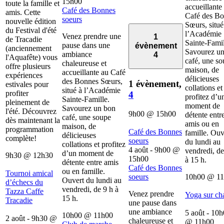
15h00
toute la famille et
accueillante
Café des Bonnes
amis. Cette
Café des B
soeurs
nouvelle édition
Sœurs, situé
du Festival d'été
l’Académie
Venez prendre une
1
de Tracadie
Sainte-Famil
pause dans une
évènement
(anciennement
Savourez u
ambiance
4
l'Aquafête) vous
café, une s
chaleureuse et
offre plusieurs
maison, de
accueillante au Café
expériences
délicieuses
des Bonnes Sœurs,
1 évènement,
estivales pour
collations et
situé à l’Académie
profiter
4
profitez d’u
Sainte-Famille.
pleinement de
moment de
Savourez un bon
l'été. Découvrez
9h00
@
15h00
détente entr
café, une soupe
dès maintenant la
amis ou en
maison, de
programmation
Café des Bonnes
famille. Ouv
délicieuses
complète!
soeurs
du lundi au
collations et profitez
4 août - 9h00
@
vendredi, de
d’un moment de
9h30
@
12h30
15h00
à 15 h.
détente entre amis
Café des Bonnes
ou en famille.
Tournoi amical
soeurs
10h00
@
1
Ouvert du lundi au
d’échecs du
vendredi, de 9 h à
Tazza Caffe
Venez prendre
Yoga sur ch
15 h.
Tracadie
une pause dans
une ambiance
5 août - 10
10h00
@
11h00
2 août - 9h30
@
chaleureuse et
@
11h00