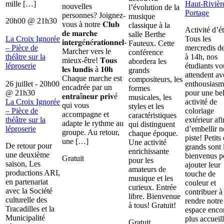
mille […]
Haut-Rivièr
nouvelles
l’évolution de la
Portage
personnes? Joignez-
musique
20h00
@
21h30
vous à notre 𝐂𝐥𝐮𝐛
classique à la
Activité d’é
𝐝𝐞 𝐦𝐚𝐫𝐜𝐡𝐞
salle Berthe
La Croix Ignorée
Tous les
𝐢𝐧𝐭𝐞𝐫𝐠é𝐧é𝐫𝐚𝐭𝐢𝐨𝐧𝐧𝐞𝐥-
Fauteux. Cette
– Pièce de
mercredis d
Marcher vers le
conférence
théâtre sur la
à 14h, nos
mieux-être! 𝐓𝐨𝐮𝐬
abordera les
léproserie
étudiants vo
𝐥𝐞𝐬 𝐥𝐮𝐧𝐝𝐢𝐬 à 𝟏𝟎𝐡
grands
attendent av
Chaque marche est
compositeurs, les
26 juillet - 20h00
enthousiasm
encadrée par un
formes
@
21h30
pour une bel
𝐞𝐧𝐭𝐫𝐚î𝐧𝐞𝐮𝐫 𝐩𝐫𝐢𝐯é
musicales, les
La Croix Ignorée
activité de
qui vous
styles et les
– Pièce de
coloriage
accompagne et
caractéristiques
théâtre sur la
extérieur afi
adapte le rythme au
qui distinguent
léproserie
d’embellir n
groupe. Au retour,
chaque époque.
piste! Petits 
une […]
Une activité
De retour pour
grands sont 
enrichissante
une deuxième
bienvenus p
Gratuit
pour les
saison, Les
ajouter leur
amateurs de
productions ARI,
touche de
musique et les
en partenariat
couleur et
curieux. Entrée
avec la Société
contribuer à
libre. Bienvenue
culturelle des
rendre notre
à tous! Gratuit!
Tracadilles et la
espace enco
Municipalité
plus accueill
Gratuit