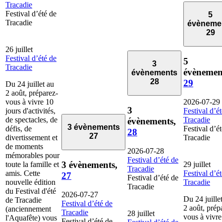
Tracadie
Festival d’été de
5
Tracadie
évèneme
29
26 juillet
Festival d’été de
5
3
Tracadie
évènemen
évènements
28
29
Du 24 juillet au
2 août, préparez-
vous à vivre 10
2026-07-29
3
jours d'activités,
Festival d’é
de spectacles, de
Tracadie
évènements,
3 évènements
défis, de
Festival d’é
28
27
divertissement et
Tracadie
de moments
2026-07-28
mémorables pour
Festival d’été de
3 évènements,
toute la famille et
29 juillet
Tracadie
amis. Cette
Festival d’é
27
Festival d’été de
nouvelle édition
Tracadie
Tracadie
du Festival d'été
2026-07-27
Du 24 juille
de Tracadie
Festival d’été de
2 août, prép
(anciennement
Tracadie
28 juillet
vous à vivre
l'Aquafête) vous
Festival d’été de