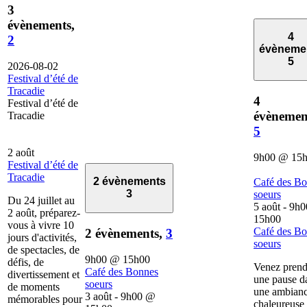
3
évènements,
4
2
évèneme
5
2026-08-02
Festival d’été de
Tracadie
4
Festival d’été de
évènemen
Tracadie
5
2 août
9h00
@
15
Festival d’été de
Tracadie
2 évènements
Café des B
3
soeurs
Du 24 juillet au
5 août - 9h0
2 août, préparez-
15h00
vous à vivre 10
Café des B
2 évènements,
3
jours d'activités,
soeurs
de spectacles, de
9h00
@
15h00
défis, de
Venez prend
Café des Bonnes
divertissement et
une pause d
soeurs
de moments
une ambian
3 août - 9h00
@
mémorables pour
chaleureuse 