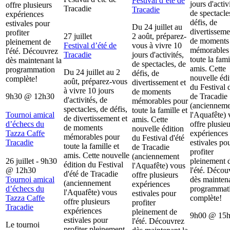
Festival d’été de
jours d'activ
offre plusieurs
Tracadie
Tracadie
de spectacle
expériences
défis, de
estivales pour
Du 24 juillet au
divertisseme
profiter
27 juillet
2 août, préparez-
de moments
pleinement de
Festival d’été de
vous à vivre 10
mémorables
l'été. Découvrez
Tracadie
jours d'activités,
toute la fami
dès maintenant la
de spectacles, de
amis. Cette
programmation
Du 24 juillet au 2
défis, de
nouvelle édi
complète!
août, préparez-vous
divertissement et
du Festival d
à vivre 10 jours
de moments
9h30
@
12h30
de Tracadie
d'activités, de
mémorables pour
(ancienneme
spectacles, de défis,
toute la famille et
Tournoi amical
l'Aquafête) 
de divertissement et
amis. Cette
d’échecs du
offre plusieu
de moments
nouvelle édition
Tazza Caffe
expériences
mémorables pour
du Festival d'été
Tracadie
estivales po
toute la famille et
de Tracadie
profiter
amis. Cette nouvelle
(anciennement
26 juillet - 9h30
pleinement 
édition du Festival
l'Aquafête) vous
@
12h30
l'été. Décou
d'été de Tracadie
offre plusieurs
Tournoi amical
dès maintena
(anciennement
expériences
d’échecs du
programmat
l'Aquafête) vous
estivales pour
Tazza Caffe
complète!
offre plusieurs
profiter
Tracadie
expériences
pleinement de
9h00
@
15
estivales pour
l'été. Découvrez
Le tournoi
profiter pleinement