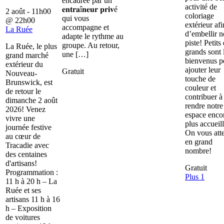
encadrée par un
activité de
𝐞𝐧𝐭𝐫𝐚î𝐧𝐞𝐮𝐫 𝐩𝐫𝐢𝐯é
2 août - 11h00
coloriage
qui vous
@
22h00
extérieur afi
accompagne et
La Ruée
d’embellir n
adapte le rythme au
piste! Petits 
groupe. Au retour,
La Ruée, le plus
grands sont 
une […]
grand marché
bienvenus p
extérieur du
ajouter leur
Gratuit
Nouveau-
touche de
Brunswick, est
couleur et
de retour le
contribuer à
dimanche 2 août
rendre notre
2026! Venez
espace enco
vivre une
plus accueill
journée festive
On vous att
au cœur de
en grand
Tracadie avec
nombre!
des centaines
d'artisans!
Gratuit
Programmation :
Plus 1
11 h à 20 h – La
Ruée et ses
artisans 11 h à 16
h – Exposition
de voitures