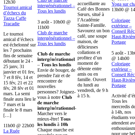
Club de marche
12h30
accueillante au
Yoga sur ch
intergénérationnel –
Tournoi amical
Café des Bonnes
13h00
@
1
Tous les lundis
d’échecs du
Sœurs, situé à
Tazza Caffe
l’Académie
Coloriage
3 août - 10h00
@
Tracadie
Sainte-Famille.
extérieur –
11h00
Savourez un bon
Conseil Récr
Club de marche
Le tournoi
café, une soupe
Haut-Rivièr
intergénérationnel –
amical d’échecs
maison, de
Portage
Tous les lundis
est échelonné sur
délicieuses
les 7 prochains
collations et
5 août - 13
𝐂𝐥𝐮𝐛 𝐝𝐞 𝐦𝐚𝐫𝐜𝐡𝐞
fins de semaine
profitez d’un
@
14h00
𝐢𝐧𝐭𝐞𝐫𝐠é𝐧é𝐫𝐚𝐭𝐢𝐨𝐧𝐧𝐞𝐥
débutant le 24 -
moment de
Coloriage
– 𝐓𝐨𝐮𝐬 𝐥𝐞𝐬 𝐥𝐮𝐧𝐝𝐢𝐬
25 janv, 31
détente entre
extérieur –
Envie de bouger, de
janvier et 01 fev,
amis ou en
Conseil Récr
prendre l'air et de
7 et 8 fév, 14 et
famille. Ouvert
Haut-Rivièr
rencontrer de
15 fév, 21 et 22
du lundi au
Portage
nouvelles
fév, 28 fév et 01
vendredi, de 9 h
personnes? Joignez-
mars. La semi
à 15 h.
Activité d’é
vous à notre 𝐂𝐥𝐮𝐛
finale aura lieu le
Tous les
𝐝𝐞 𝐦𝐚𝐫𝐜𝐡𝐞
7 mars et la
mercredis d
𝐢𝐧𝐭𝐞𝐫𝐠é𝐧é𝐫𝐚𝐭𝐢𝐨𝐧𝐧𝐞𝐥-
finale le 8 mars
à 14h, nos
Marcher vers le
[…]
étudiants vo
mieux-être! 𝐓𝐨𝐮𝐬
attendent av
𝐥𝐞𝐬 𝐥𝐮𝐧𝐝𝐢𝐬 à 𝟏𝟎𝐡
11h00
@
22h00
enthousiasm
Chaque marche est
La Ruée
pour une bel