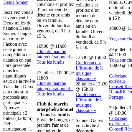
Denis-Sonier
famille. Ouv
collations et profitez
collations et
du lundi au
d’un moment de
profitez d’un
Inscrivez vous à
vendredi, de
détente entre amis
moment de
l'événement Les
à 15 h.
ou en famille.
détente entre
Deux milles de
Ouvert du lundi au
amis ou en
natation Denis-
10h00
@
1
vendredi, de 9 h à
famille. Ouvert
Sonier. Longez
15 h.
du lundi au
au cœur de
Yoga sur ch
vendredi, de 9 h
l’action avec
10h00
@
11h00
à 15 h.
cette grande
29 juillet - 
Club de marche
compétition de
@
11h00
intergénérationnel –
13h30
@
15h30
natation en eau
Yoga sur ch
Tous les lundis
Conférence «
libre présentée
13h00
@
1
L’histoire de la
dans les
27 juillet - 10h00
@
musique
magnifiques
Coloriage
11h00
classique »
eaux de la rivière
extérieur –
Club de marche
28 juillet - 13h30
Tracadie ! Deux
Conseil Récr
intergénérationnel –
@
15h30
parcours sont
Haut-Rivièr
Tous les lundis
Conférence «
proposés aux
Portage
L’histoire de la
participants : -
𝐂𝐥𝐮𝐛 𝐝𝐞 𝐦𝐚𝐫𝐜𝐡𝐞
musique
Épreuve
29 juillet - 
𝐢𝐧𝐭𝐞𝐫𝐠é𝐧é𝐫𝐚𝐭𝐢𝐨𝐧𝐧𝐞𝐥
classique »
principale : 2
@
14h00
– 𝐓𝐨𝐮𝐬 𝐥𝐞𝐬 𝐥𝐮𝐧𝐝𝐢𝐬
milles (3200 m) -
Coloriage
Envie de bouger, de
Samuel Gauvin
Défi
extérieur –
prendre l'air et de
vous invite à
participation : 1
Conseil Récr
rencontrer de
découvrir