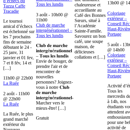
d’échecs du
13h00
@
1
Tous les lundis
chaleureuse et
Tazza Caffe
accueillante au
Tracadie
Coloriage
3 août - 10h00
@
Café des Bonnes
extérieur –
11h00
Sœurs, situé à
Le tournoi
Conseil Récr
Club de marche
l’Académie
amical d’échecs
Haut-Rivièr
intergénérationnel –
Sainte-Famille.
est échelonné sur
Portage
Tous les lundis
Savourez un bon
les 7 prochains
café, une soupe
fins de semaine
5 août - 13
𝐂𝐥𝐮𝐛 𝐝𝐞 𝐦𝐚𝐫𝐜𝐡𝐞
maison, de
débutant le 24 -
@
14h00
𝐢𝐧𝐭𝐞𝐫𝐠é𝐧é𝐫𝐚𝐭𝐢𝐨𝐧𝐧𝐞𝐥
délicieuses
25 janv, 31
Coloriage
– 𝐓𝐨𝐮𝐬 𝐥𝐞𝐬 𝐥𝐮𝐧𝐝𝐢𝐬
collations et […]
janvier et 01 fev,
extérieur –
Envie de bouger, de
7 et 8 fév, 14 et
Conseil Récr
prendre l'air et de
[…]
Haut-Rivièr
rencontrer de
Portage
nouvelles
11h00
@
22h00
personnes? Joignez-
La Ruée
Activité d’é
vous à notre 𝐂𝐥𝐮𝐛
Tous les
𝐝𝐞 𝐦𝐚𝐫𝐜𝐡𝐞
2 août - 11h00
mercredis d
𝐢𝐧𝐭𝐞𝐫𝐠é𝐧é𝐫𝐚𝐭𝐢𝐨𝐧𝐧𝐞𝐥-
@
22h00
à 14h, nos
Marcher vers le
La Ruée
étudiants vo
mieux-être! […]
attendent av
La Ruée, le plus
enthousiasm
Gratuit
grand marché
pour une bel
extérieur du
activité de
Nouveau-