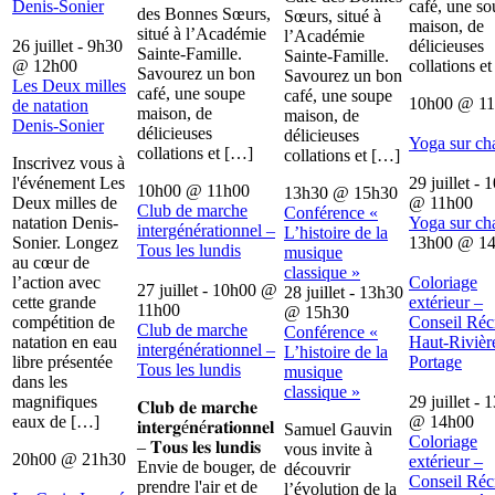
Denis-Sonier
café, une s
des Bonnes Sœurs,
Sœurs, situé à
maison, de
situé à l’Académie
l’Académie
26 juillet - 9h30
délicieuses
Sainte-Famille.
Sainte-Famille.
@
12h00
collations e
Savourez un bon
Savourez un bon
Les Deux milles
café, une soupe
café, une soupe
10h00
@
1
de natation
maison, de
maison, de
Denis-Sonier
délicieuses
délicieuses
Yoga sur ch
collations et […]
collations et […]
Inscrivez vous à
l'événement Les
29 juillet - 
10h00
@
11h00
13h30
@
15h30
Deux milles de
@
11h00
Club de marche
Conférence «
natation Denis-
Yoga sur ch
intergénérationnel –
L’histoire de la
Sonier. Longez
13h00
@
1
Tous les lundis
musique
au cœur de
classique »
l’action avec
Coloriage
27 juillet - 10h00
@
28 juillet - 13h30
cette grande
extérieur –
11h00
@
15h30
compétition de
Conseil Récr
Club de marche
Conférence «
natation en eau
Haut-Rivièr
intergénérationnel –
L’histoire de la
libre présentée
Portage
Tous les lundis
musique
dans les
classique »
magnifiques
29 juillet - 
𝐂𝐥𝐮𝐛 𝐝𝐞 𝐦𝐚𝐫𝐜𝐡𝐞
eaux de […]
@
14h00
𝐢𝐧𝐭𝐞𝐫𝐠é𝐧é𝐫𝐚𝐭𝐢𝐨𝐧𝐧𝐞𝐥
Samuel Gauvin
Coloriage
– 𝐓𝐨𝐮𝐬 𝐥𝐞𝐬 𝐥𝐮𝐧𝐝𝐢𝐬
vous invite à
20h00
@
21h30
extérieur –
Envie de bouger, de
découvrir
Conseil Récr
prendre l'air et de
l’évolution de la