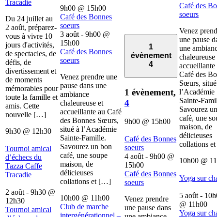
Tracadie
Café des B
9h00
@
15h00
soeurs
Café des Bonnes
Du 24 juillet au
soeurs
2 août, préparez-
Venez prend
3 août - 9h00
@
vous à vivre 10
une pause d
15h00
jours d'activités,
1
une ambian
Café des Bonnes
de spectacles, de
évènement
chaleureuse 
soeurs
défis, de
4
accueillante
divertissement et
Café des B
Venez prendre une
de moments
Sœurs, situé
pause dans une
mémorables pour
1 évènement,
l’Académie
ambiance
toute la famille et
Sainte-Famil
4
chaleureuse et
amis. Cette
Savourez u
accueillante au Café
nouvelle […]
café, une s
des Bonnes Sœurs,
9h00
@
15h00
maison, de
situé à l’Académie
9h30
@
12h30
délicieuses
Sainte-Famille.
Café des Bonnes
collations e
Savourez un bon
soeurs
Tournoi amical
café, une soupe
4 août - 9h00
@
d’échecs du
10h00
@
1
maison, de
15h00
Tazza Caffe
délicieuses
Café des Bonnes
Tracadie
Yoga sur ch
collations et […]
soeurs
2 août - 9h30
@
5 août - 10
10h00
@
11h00
Venez prendre
12h30
@
11h00
Club de marche
une pause dans
Tournoi amical
Yoga sur ch
intergénérationnel –
une ambiance