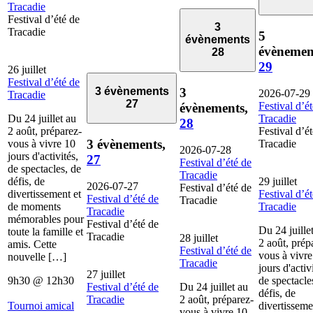
Tracadie
Festival d’été de
3
Tracadie
5
évènements
évènemen
28
29
26 juillet
Festival d’été de
3
3 évènements
2026-07-29
Tracadie
27
Festival d’é
évènements,
Du 24 juillet au
Tracadie
28
2 août, préparez-
Festival d’é
3 évènements,
vous à vivre 10
Tracadie
2026-07-28
jours d'activités,
27
Festival d’été de
de spectacles, de
Tracadie
défis, de
29 juillet
2026-07-27
Festival d’été de
divertissement et
Festival d’é
Festival d’été de
Tracadie
de moments
Tracadie
Tracadie
mémorables pour
Festival d’été de
Du 24 juille
toute la famille et
Tracadie
28 juillet
2 août, prép
amis. Cette
Festival d’été de
vous à vivre
nouvelle […]
Tracadie
jours d'activ
27 juillet
9h30
@
12h30
de spectacle
Festival d’été de
Du 24 juillet au
défis, de
Tracadie
2 août, préparez-
Tournoi amical
divertisseme
vous à vivre 10