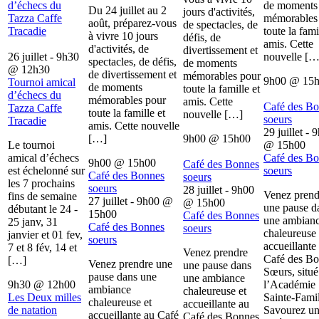
d’échecs du
de moments
Du 24 juillet au 2
jours d'activités,
Tazza Caffe
mémorables
août, préparez-vous
de spectacles, de
Tracadie
toute la fami
à vivre 10 jours
défis, de
amis. Cette
d'activités, de
divertissement et
26 juillet - 9h30
nouvelle […
spectacles, de défis,
de moments
@
12h30
de divertissement et
mémorables pour
9h00
@
15
Tournoi amical
de moments
toute la famille et
d’échecs du
mémorables pour
amis. Cette
Café des B
Tazza Caffe
toute la famille et
nouvelle […]
soeurs
Tracadie
amis. Cette nouvelle
29 juillet - 
[…]
9h00
@
15h00
Le tournoi
@
15h00
amical d’échecs
Café des B
9h00
@
15h00
Café des Bonnes
est échelonné sur
soeurs
Café des Bonnes
soeurs
les 7 prochains
soeurs
28 juillet - 9h00
Venez prend
fins de semaine
27 juillet - 9h00
@
@
15h00
une pause d
débutant le 24 -
15h00
Café des Bonnes
une ambian
25 janv, 31
Café des Bonnes
soeurs
chaleureuse 
janvier et 01 fev,
soeurs
accueillante
7 et 8 fév, 14 et
Venez prendre
Café des B
[…]
Venez prendre une
une pause dans
Sœurs, situé
pause dans une
une ambiance
9h30
@
12h00
l’Académie
ambiance
chaleureuse et
Les Deux milles
Sainte-Famil
chaleureuse et
accueillante au
de natation
Savourez u
accueillante au Café
Café des Bonnes