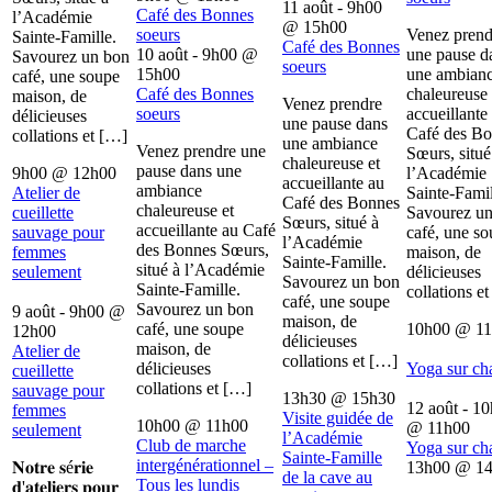
11 août - 9h00
Café des Bonnes
l’Académie
@
15h00
soeurs
Venez prend
Sainte-Famille.
Café des Bonnes
10 août - 9h00
@
une pause d
Savourez un bon
soeurs
15h00
une ambian
café, une soupe
Café des Bonnes
chaleureuse 
maison, de
Venez prendre
soeurs
accueillante
délicieuses
une pause dans
Café des B
collations et […]
une ambiance
Venez prendre une
Sœurs, situé
chaleureuse et
pause dans une
9h00
@
12h00
l’Académie
accueillante au
ambiance
Atelier de
Sainte-Famil
Café des Bonnes
chaleureuse et
cueillette
Savourez u
Sœurs, situé à
accueillante au Café
sauvage pour
café, une s
l’Académie
des Bonnes Sœurs,
femmes
maison, de
Sainte-Famille.
situé à l’Académie
seulement
délicieuses
Savourez un bon
Sainte-Famille.
collations e
café, une soupe
Savourez un bon
9 août - 9h00
@
maison, de
café, une soupe
10h00
@
1
12h00
délicieuses
maison, de
Atelier de
collations et […]
délicieuses
Yoga sur ch
cueillette
collations et […]
sauvage pour
13h30
@
15h30
12 août - 1
femmes
Visite guidée de
10h00
@
11h00
@
11h00
seulement
l’Académie
Club de marche
Yoga sur ch
Sainte-Famille
intergénérationnel –
𝐍𝐨𝐭𝐫𝐞 𝐬é𝐫𝐢𝐞
13h00
@
1
de la cave au
Tous les lundis
𝐝'𝐚𝐭𝐞𝐥𝐢𝐞𝐫𝐬 𝐩𝐨𝐮𝐫