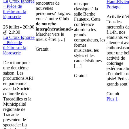
La Croix Ignorée
Haut-Rivièr
rencontrer de
musique
– Pièce de
Portage
nouvelles
classique à la
théâtre sur la
personnes? Joignez-
salle Berthe
léproserie
Activité d’é
vous à notre 𝐂𝐥𝐮𝐛
Fauteux. Cette
Tous les
𝐝𝐞 𝐦𝐚𝐫𝐜𝐡𝐞
conférence
26 juillet - 20h00
mercredis d
𝐢𝐧𝐭𝐞𝐫𝐠é𝐧é𝐫𝐚𝐭𝐢𝐨𝐧𝐧𝐞𝐥-
abordera les
@
21h30
à 14h, nos
Marcher vers le
grands
La Croix Ignorée
étudiants vo
mieux-être! […]
compositeurs, les
– Pièce de
attendent av
formes
théâtre sur la
enthousiasm
Gratuit
musicales, les
léproserie
pour une bel
styles et les
activité de
caractéristiques
De retour pour
coloriage
[…]
une deuxième
extérieur afi
saison, Les
d’embellir n
Gratuit
productions ARI,
piste! Petits 
en partenariat
grands sont
avec la Société
culturelle des
Gratuit
Tracadilles et la
Plus 1
Municipalité
régionale de
Tracadie
présentent le
spectacle: La