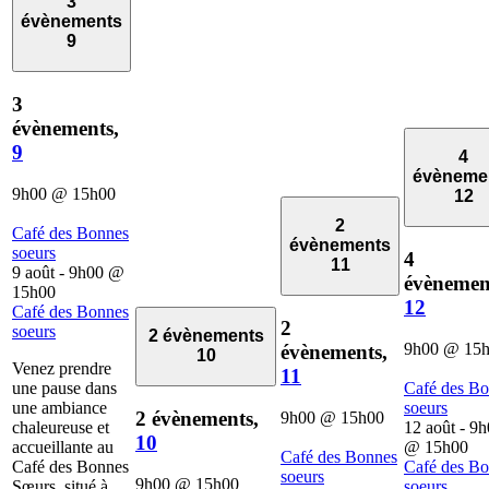
3
évènements
9
3
évènements,
9
4
évèneme
9h00
@
15h00
12
2
Café des Bonnes
évènements
soeurs
4
11
9 août - 9h00
@
évènemen
15h00
12
Café des Bonnes
2
soeurs
2 évènements
9h00
@
15
évènements,
10
Venez prendre
11
une pause dans
Café des B
une ambiance
soeurs
2 évènements,
9h00
@
15h00
chaleureuse et
12 août - 9
10
accueillante au
@
15h00
Café des Bonnes
Café des Bonnes
Café des B
soeurs
9h00
@
15h00
Sœurs, situé à
soeurs