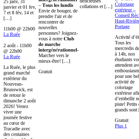
délicieuses
25 janv, 31
Coloriage
– 𝐓𝐨𝐮𝐬 𝐥𝐞𝐬 𝐥𝐮𝐧𝐝𝐢𝐬
collations et […]
janvier et 01 fev,
extérieur –
Envie de bouger, de
7 et 8 fév, 14 et
Conseil Récr
prendre l'air et de
[…]
Haut-Rivièr
rencontrer de
Portage
nouvelles
11h00
@
22h00
personnes? Joignez-
La Ruée
Activité d’é
vous à notre 𝐂𝐥𝐮𝐛
Tous les
𝐝𝐞 𝐦𝐚𝐫𝐜𝐡𝐞
2 août - 11h00
mercredis d
𝐢𝐧𝐭𝐞𝐫𝐠é𝐧é𝐫𝐚𝐭𝐢𝐨𝐧𝐧𝐞𝐥-
@
22h00
à 14h, nos
Marcher vers le
La Ruée
étudiants vo
mieux-être! […]
attendent av
La Ruée, le plus
enthousiasm
Gratuit
grand marché
pour une bel
extérieur du
activité de
Nouveau-
coloriage
Brunswick, est
extérieur afi
de retour le
d’embellir n
dimanche 2 août
piste! Petits 
2026! Venez
grands sont
vivre une
journée festive
Gratuit
au cœur de
Plus 1
Tracadie avec
des centaines