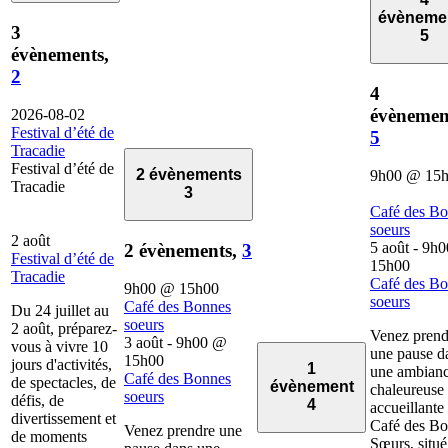
évèneme
3
5
évènements,
2
4
évènemen
2026-08-02
Festival d’été de
5
Tracadie
Festival d’été de
2 évènements
9h00
@
15
Tracadie
3
Café des B
soeurs
2 août
5 août - 9h0
2 évènements,
3
Festival d’été de
15h00
Tracadie
Café des B
9h00
@
15h00
soeurs
Café des Bonnes
Du 24 juillet au
soeurs
2 août, préparez-
Venez prend
3 août - 9h00
@
vous à vivre 10
une pause d
15h00
jours d'activités,
1
une ambian
Café des Bonnes
de spectacles, de
évènement
chaleureuse 
soeurs
défis, de
4
accueillante
divertissement et
Café des B
Venez prendre une
de moments
Sœurs, situé