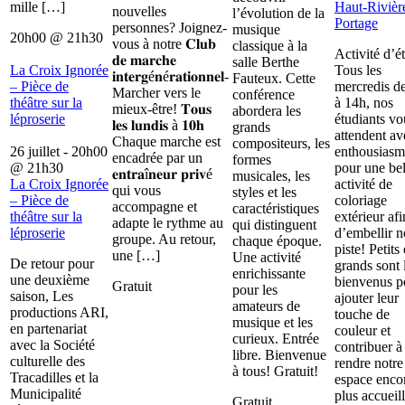
mille […]
Haut-Rivièr
nouvelles
l’évolution de la
Portage
personnes? Joignez-
musique
20h00
@
21h30
vous à notre 𝐂𝐥𝐮𝐛
classique à la
Activité d’é
𝐝𝐞 𝐦𝐚𝐫𝐜𝐡𝐞
salle Berthe
La Croix Ignorée
Tous les
𝐢𝐧𝐭𝐞𝐫𝐠é𝐧é𝐫𝐚𝐭𝐢𝐨𝐧𝐧𝐞𝐥-
Fauteux. Cette
– Pièce de
mercredis d
Marcher vers le
conférence
théâtre sur la
à 14h, nos
mieux-être! 𝐓𝐨𝐮𝐬
abordera les
léproserie
étudiants vo
𝐥𝐞𝐬 𝐥𝐮𝐧𝐝𝐢𝐬 à 𝟏𝟎𝐡
grands
attendent av
Chaque marche est
compositeurs, les
26 juillet - 20h00
enthousiasm
encadrée par un
formes
@
21h30
pour une bel
𝐞𝐧𝐭𝐫𝐚î𝐧𝐞𝐮𝐫 𝐩𝐫𝐢𝐯é
musicales, les
La Croix Ignorée
activité de
qui vous
styles et les
– Pièce de
coloriage
accompagne et
caractéristiques
théâtre sur la
extérieur afi
adapte le rythme au
qui distinguent
léproserie
d’embellir n
groupe. Au retour,
chaque époque.
piste! Petits 
une […]
Une activité
De retour pour
grands sont 
enrichissante
une deuxième
bienvenus p
Gratuit
pour les
saison, Les
ajouter leur
amateurs de
productions ARI,
touche de
musique et les
en partenariat
couleur et
curieux. Entrée
avec la Société
contribuer à
libre. Bienvenue
culturelle des
rendre notre
à tous! Gratuit!
Tracadilles et la
espace enco
Municipalité
plus accueill
Gratuit