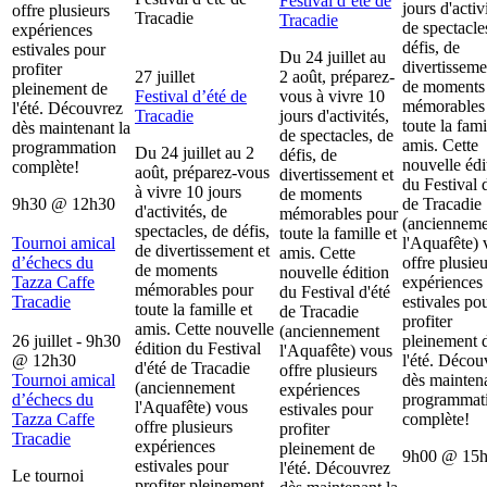
Festival d’été de
jours d'activ
offre plusieurs
Tracadie
Tracadie
de spectacle
expériences
défis, de
estivales pour
Du 24 juillet au
divertisseme
profiter
27 juillet
2 août, préparez-
de moments
pleinement de
Festival d’été de
vous à vivre 10
mémorables
l'été. Découvrez
Tracadie
jours d'activités,
toute la fami
dès maintenant la
de spectacles, de
amis. Cette
programmation
Du 24 juillet au 2
défis, de
nouvelle édi
complète!
août, préparez-vous
divertissement et
du Festival d
à vivre 10 jours
de moments
9h30
@
12h30
de Tracadie
d'activités, de
mémorables pour
(ancienneme
spectacles, de défis,
toute la famille et
Tournoi amical
l'Aquafête) 
de divertissement et
amis. Cette
d’échecs du
offre plusieu
de moments
nouvelle édition
Tazza Caffe
expériences
mémorables pour
du Festival d'été
Tracadie
estivales po
toute la famille et
de Tracadie
profiter
amis. Cette nouvelle
(anciennement
26 juillet - 9h30
pleinement 
édition du Festival
l'Aquafête) vous
@
12h30
l'été. Décou
d'été de Tracadie
offre plusieurs
Tournoi amical
dès maintena
(anciennement
expériences
d’échecs du
programmat
l'Aquafête) vous
estivales pour
Tazza Caffe
complète!
offre plusieurs
profiter
Tracadie
expériences
pleinement de
9h00
@
15
estivales pour
l'été. Découvrez
Le tournoi
profiter pleinement