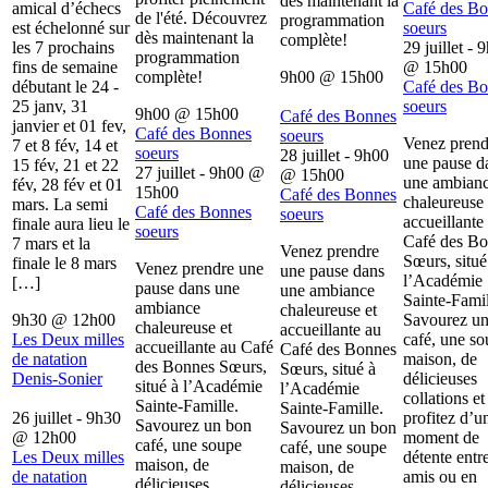
dès maintenant la
amical d’échecs
Café des B
de l'été. Découvrez
programmation
est échelonné sur
soeurs
dès maintenant la
complète!
les 7 prochains
29 juillet - 
programmation
fins de semaine
@
15h00
complète!
9h00
@
15h00
débutant le 24 -
Café des B
25 janv, 31
soeurs
9h00
@
15h00
Café des Bonnes
janvier et 01 fev,
Café des Bonnes
soeurs
Venez prend
7 et 8 fév, 14 et
soeurs
28 juillet - 9h00
une pause d
15 fév, 21 et 22
27 juillet - 9h00
@
@
15h00
une ambian
fév, 28 fév et 01
15h00
Café des Bonnes
chaleureuse 
mars. La semi
Café des Bonnes
soeurs
accueillante
finale aura lieu le
soeurs
Café des B
7 mars et la
Venez prendre
Sœurs, situé
finale le 8 mars
Venez prendre une
une pause dans
l’Académie
[…]
pause dans une
une ambiance
Sainte-Famil
ambiance
chaleureuse et
9h30
@
12h00
Savourez u
chaleureuse et
accueillante au
Les Deux milles
café, une s
accueillante au Café
Café des Bonnes
de natation
maison, de
des Bonnes Sœurs,
Sœurs, situé à
Denis-Sonier
délicieuses
situé à l’Académie
l’Académie
collations et
Sainte-Famille.
Sainte-Famille.
26 juillet - 9h30
profitez d’u
Savourez un bon
Savourez un bon
@
12h00
moment de
café, une soupe
café, une soupe
Les Deux milles
détente entr
maison, de
maison, de
de natation
amis ou en
délicieuses
délicieuses