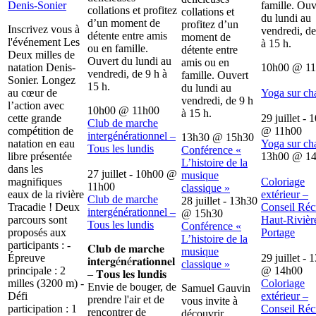
Denis-Sonier
famille. Ouv
collations et profitez
collations et
du lundi au
d’un moment de
profitez d’un
Inscrivez vous à
vendredi, de
détente entre amis
moment de
l'événement Les
à 15 h.
ou en famille.
détente entre
Deux milles de
Ouvert du lundi au
amis ou en
natation Denis-
10h00
@
1
vendredi, de 9 h à
famille. Ouvert
Sonier. Longez
15 h.
du lundi au
au cœur de
Yoga sur ch
vendredi, de 9 h
l’action avec
10h00
@
11h00
à 15 h.
cette grande
29 juillet - 
Club de marche
compétition de
@
11h00
intergénérationnel –
13h30
@
15h30
natation en eau
Yoga sur ch
Tous les lundis
Conférence «
libre présentée
13h00
@
1
L’histoire de la
dans les
27 juillet - 10h00
@
musique
magnifiques
Coloriage
11h00
classique »
eaux de la rivière
extérieur –
Club de marche
28 juillet - 13h30
Tracadie ! Deux
Conseil Récr
intergénérationnel –
@
15h30
parcours sont
Haut-Rivièr
Tous les lundis
Conférence «
proposés aux
Portage
L’histoire de la
participants : -
𝐂𝐥𝐮𝐛 𝐝𝐞 𝐦𝐚𝐫𝐜𝐡𝐞
musique
Épreuve
29 juillet - 
𝐢𝐧𝐭𝐞𝐫𝐠é𝐧é𝐫𝐚𝐭𝐢𝐨𝐧𝐧𝐞𝐥
classique »
principale : 2
@
14h00
– 𝐓𝐨𝐮𝐬 𝐥𝐞𝐬 𝐥𝐮𝐧𝐝𝐢𝐬
milles (3200 m) -
Coloriage
Envie de bouger, de
Samuel Gauvin
Défi
extérieur –
prendre l'air et de
vous invite à
participation : 1
Conseil Récr
rencontrer de
découvrir