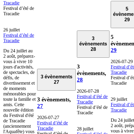
Tracadie
Festival d’été de
5
Tracadie
évèneme
29
26 juillet
Festival d’été de
5
3
Tracadie
évènemen
évènements
28
29
Du 24 juillet au
2 août, préparez-
vous à vivre 10
2026-07-29
3
jours d'activités,
Festival d’é
de spectacles, de
Tracadie
évènements,
3 évènements
défis, de
Festival d’é
28
27
divertissement et
Tracadie
de moments
2026-07-28
mémorables pour
Festival d’été de
3 évènements,
toute la famille et
29 juillet
Tracadie
amis. Cette
Festival d’é
27
Festival d’été de
nouvelle édition
Tracadie
Tracadie
du Festival d'été
2026-07-27
Du 24 juille
de Tracadie
Festival d’été de
2 août, prép
(anciennement
Tracadie
28 juillet
vous à vivre
l'Aquafête) vous
Festival d’été de