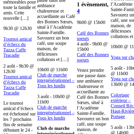
pause dans une
mémorables pour
1 évènement,
l’Académie
ambiance
toute la famille et
Sainte-Famil
4
chaleureuse et
amis. Cette
Savourez u
accueillante au Café
nouvelle […]
café, une s
des Bonnes Sœurs,
9h00
@
15h00
maison, de
situé à l’Académie
9h30
@
12h30
délicieuses
Sainte-Famille.
Café des Bonnes
collations e
Savourez un bon
soeurs
Tournoi amical
café, une soupe
4 août - 9h00
@
d’échecs du
10h00
@
1
maison, de
15h00
Tazza Caffe
délicieuses
Café des Bonnes
Tracadie
Yoga sur ch
collations et […]
soeurs
2 août - 9h30
@
5 août - 10
10h00
@
11h00
Venez prendre
12h30
@
11h00
Club de marche
une pause dans
Tournoi amical
Yoga sur ch
intergénérationnel –
une ambiance
d’échecs du
13h00
@
1
Tous les lundis
chaleureuse et
Tazza Caffe
accueillante au
Tracadie
Coloriage
3 août - 10h00
@
Café des Bonnes
extérieur –
11h00
Sœurs, situé à
Le tournoi
Conseil Récr
Club de marche
l’Académie
amical d’échecs
Haut-Rivièr
intergénérationnel –
Sainte-Famille.
est échelonné sur
Portage
Tous les lundis
Savourez un bon
les 7 prochains
café, une soupe
fins de semaine
5 août - 13
𝐂𝐥𝐮𝐛 𝐝𝐞 𝐦𝐚𝐫𝐜𝐡𝐞
maison, de
débutant le 24 -
@
14h00
𝐢𝐧𝐭𝐞𝐫𝐠é𝐧é𝐫𝐚𝐭𝐢𝐨𝐧𝐧𝐞𝐥