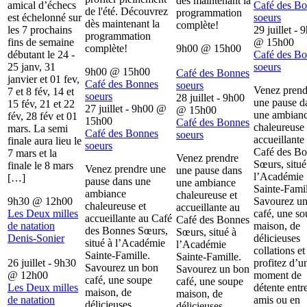
dès maintenant la
amical d’échecs
Café des B
de l'été. Découvrez
programmation
est échelonné sur
soeurs
dès maintenant la
complète!
les 7 prochains
29 juillet - 
programmation
fins de semaine
@
15h00
complète!
9h00
@
15h00
débutant le 24 -
Café des B
25 janv, 31
soeurs
9h00
@
15h00
Café des Bonnes
janvier et 01 fev,
Café des Bonnes
soeurs
Venez prend
7 et 8 fév, 14 et
soeurs
28 juillet - 9h00
une pause d
15 fév, 21 et 22
27 juillet - 9h00
@
@
15h00
une ambian
fév, 28 fév et 01
15h00
Café des Bonnes
chaleureuse 
mars. La semi
Café des Bonnes
soeurs
accueillante
finale aura lieu le
soeurs
Café des B
7 mars et la
Venez prendre
Sœurs, situé
finale le 8 mars
Venez prendre une
une pause dans
l’Académie
[…]
pause dans une
une ambiance
Sainte-Famil
ambiance
chaleureuse et
9h30
@
12h00
Savourez u
chaleureuse et
accueillante au
Les Deux milles
café, une s
accueillante au Café
Café des Bonnes
de natation
maison, de
des Bonnes Sœurs,
Sœurs, situé à
Denis-Sonier
délicieuses
situé à l’Académie
l’Académie
collations et
Sainte-Famille.
Sainte-Famille.
26 juillet - 9h30
profitez d’u
Savourez un bon
Savourez un bon
@
12h00
moment de
café, une soupe
café, une soupe
Les Deux milles
détente entr
maison, de
maison, de
de natation
amis ou en
délicieuses
délicieuses