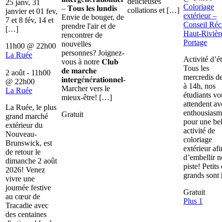
délicieuses
25 janv, 31
Coloriage
– 𝐓𝐨𝐮𝐬 𝐥𝐞𝐬 𝐥𝐮𝐧𝐝𝐢𝐬
collations et […]
janvier et 01 fev,
extérieur –
Envie de bouger, de
7 et 8 fév, 14 et
Conseil Récr
prendre l'air et de
[…]
Haut-Rivièr
rencontrer de
Portage
nouvelles
11h00
@
22h00
personnes? Joignez-
La Ruée
Activité d’é
vous à notre 𝐂𝐥𝐮𝐛
Tous les
𝐝𝐞 𝐦𝐚𝐫𝐜𝐡𝐞
2 août - 11h00
mercredis d
𝐢𝐧𝐭𝐞𝐫𝐠é𝐧é𝐫𝐚𝐭𝐢𝐨𝐧𝐧𝐞𝐥-
@
22h00
à 14h, nos
Marcher vers le
La Ruée
étudiants vo
mieux-être! […]
attendent av
La Ruée, le plus
enthousiasm
Gratuit
grand marché
pour une bel
extérieur du
activité de
Nouveau-
coloriage
Brunswick, est
extérieur afi
de retour le
d’embellir n
dimanche 2 août
piste! Petits 
2026! Venez
grands sont
vivre une
journée festive
Gratuit
au cœur de
Plus 1
Tracadie avec
des centaines