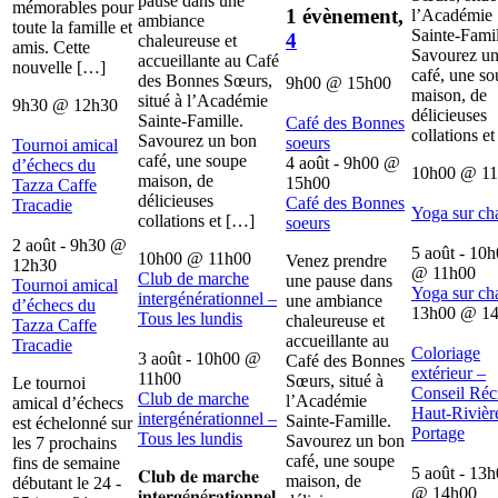
pause dans une
mémorables pour
1 évènement,
l’Académie
ambiance
toute la famille et
Sainte-Famil
4
chaleureuse et
amis. Cette
Savourez u
accueillante au Café
nouvelle […]
café, une s
des Bonnes Sœurs,
9h00
@
15h00
maison, de
situé à l’Académie
9h30
@
12h30
délicieuses
Sainte-Famille.
Café des Bonnes
collations e
Savourez un bon
soeurs
Tournoi amical
café, une soupe
4 août - 9h00
@
d’échecs du
10h00
@
1
maison, de
15h00
Tazza Caffe
délicieuses
Café des Bonnes
Tracadie
Yoga sur ch
collations et […]
soeurs
2 août - 9h30
@
5 août - 10
10h00
@
11h00
Venez prendre
12h30
@
11h00
Club de marche
une pause dans
Tournoi amical
Yoga sur ch
intergénérationnel –
une ambiance
d’échecs du
13h00
@
1
Tous les lundis
chaleureuse et
Tazza Caffe
accueillante au
Tracadie
Coloriage
3 août - 10h00
@
Café des Bonnes
extérieur –
11h00
Sœurs, situé à
Le tournoi
Conseil Récr
Club de marche
l’Académie
amical d’échecs
Haut-Rivièr
intergénérationnel –
Sainte-Famille.
est échelonné sur
Portage
Tous les lundis
Savourez un bon
les 7 prochains
café, une soupe
fins de semaine
5 août - 13
𝐂𝐥𝐮𝐛 𝐝𝐞 𝐦𝐚𝐫𝐜𝐡𝐞
maison, de
débutant le 24 -
@
14h00
𝐢𝐧𝐭𝐞𝐫𝐠é𝐧é𝐫𝐚𝐭𝐢𝐨𝐧𝐧𝐞𝐥