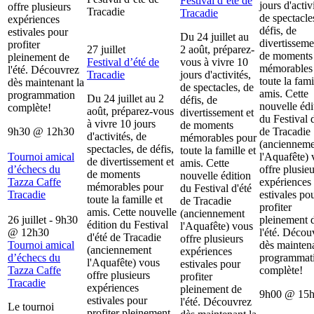
Festival d’été de
jours d'activ
offre plusieurs
Tracadie
Tracadie
de spectacle
expériences
défis, de
estivales pour
Du 24 juillet au
divertisseme
profiter
27 juillet
2 août, préparez-
de moments
pleinement de
Festival d’été de
vous à vivre 10
mémorables
l'été. Découvrez
Tracadie
jours d'activités,
toute la fami
dès maintenant la
de spectacles, de
amis. Cette
programmation
Du 24 juillet au 2
défis, de
nouvelle édi
complète!
août, préparez-vous
divertissement et
du Festival d
à vivre 10 jours
de moments
9h30
@
12h30
de Tracadie
d'activités, de
mémorables pour
(ancienneme
spectacles, de défis,
toute la famille et
Tournoi amical
l'Aquafête) 
de divertissement et
amis. Cette
d’échecs du
offre plusieu
de moments
nouvelle édition
Tazza Caffe
expériences
mémorables pour
du Festival d'été
Tracadie
estivales po
toute la famille et
de Tracadie
profiter
amis. Cette nouvelle
(anciennement
26 juillet - 9h30
pleinement 
édition du Festival
l'Aquafête) vous
@
12h30
l'été. Décou
d'été de Tracadie
offre plusieurs
Tournoi amical
dès maintena
(anciennement
expériences
d’échecs du
programmat
l'Aquafête) vous
estivales pour
Tazza Caffe
complète!
offre plusieurs
profiter
Tracadie
expériences
pleinement de
9h00
@
15
estivales pour
l'été. Découvrez
Le tournoi
profiter pleinement