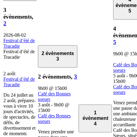
évèneme
3
5
évènements,
2
4
évènemen
2026-08-02
Festival d’été de
5
Tracadie
Festival d’été de
2 évènements
9h00
@
15
Tracadie
3
Café des B
soeurs
2 août
5 août - 9h0
2 évènements,
3
Festival d’été de
15h00
Tracadie
Café des B
9h00
@
15h00
soeurs
Café des Bonnes
Du 24 juillet au
soeurs
2 août, préparez-
Venez prend
3 août - 9h00
@
vous à vivre 10
une pause d
15h00
jours d'activités,
1
une ambian
Café des Bonnes
de spectacles, de
évènement
chaleureuse 
soeurs
défis, de
4
accueillante
divertissement et
Café des B
Venez prendre une
de moments
Sœurs, situé