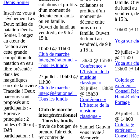
Denis-Sonier
famille. Ouv
collations et profitez
collations et
du lundi au
d’un moment de
profitez d’un
Inscrivez vous à
vendredi, de
détente entre amis
moment de
l'événement Les
à 15 h.
ou en famille.
détente entre
Deux milles de
Ouvert du lundi au
amis ou en
natation Denis-
10h00
@
1
vendredi, de 9 h à
famille. Ouvert
Sonier. Longez
15 h.
du lundi au
au cœur de
Yoga sur ch
vendredi, de 9 h
l’action avec
10h00
@
11h00
à 15 h.
cette grande
29 juillet - 
Club de marche
compétition de
@
11h00
intergénérationnel –
13h30
@
15h30
natation en eau
Yoga sur ch
Tous les lundis
Conférence «
libre présentée
13h00
@
1
L’histoire de la
dans les
27 juillet - 10h00
@
musique
magnifiques
Coloriage
11h00
classique »
eaux de la rivière
extérieur –
Club de marche
28 juillet - 13h30
Tracadie ! Deux
Conseil Récr
intergénérationnel –
@
15h30
parcours sont
Haut-Rivièr
Tous les lundis
Conférence «
proposés aux
Portage
L’histoire de la
participants : -
𝐂𝐥𝐮𝐛 𝐝𝐞 𝐦𝐚𝐫𝐜𝐡𝐞
musique
Épreuve
29 juillet - 
𝐢𝐧𝐭𝐞𝐫𝐠é𝐧é𝐫𝐚𝐭𝐢𝐨𝐧𝐧𝐞𝐥
classique »
principale : 2
@
14h00
– 𝐓𝐨𝐮𝐬 𝐥𝐞𝐬 𝐥𝐮𝐧𝐝𝐢𝐬
milles (3200 m) -
Coloriage
Envie de bouger, de
Samuel Gauvin
Défi
extérieur –
prendre l'air et de
vous invite à
participation : 1
Conseil Récr
rencontrer de
découvrir