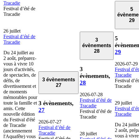
Tracadie
Festival d’été de
5
Tracadie
évèneme
29
26 juillet
Festival d’été de
5
3
Tracadie
évènemen
évènements
28
29
Du 24 juillet au
2 août, préparez-
vous à vivre 10
2026-07-29
3
jours d'activités,
Festival d’é
de spectacles, de
Tracadie
évènements,
3 évènements
défis, de
Festival d’é
28
27
divertissement et
Tracadie
de moments
2026-07-28
mémorables pour
Festival d’été de
3 évènements,
toute la famille et
29 juillet
Tracadie
amis. Cette
Festival d’é
27
Festival d’été de
nouvelle édition
Tracadie
Tracadie
du Festival d'été
2026-07-27
Du 24 juille
de Tracadie
Festival d’été de
2 août, prép
(anciennement
Tracadie
28 juillet
vous à vivre
l'Aquafête) vous
Festival d’été de