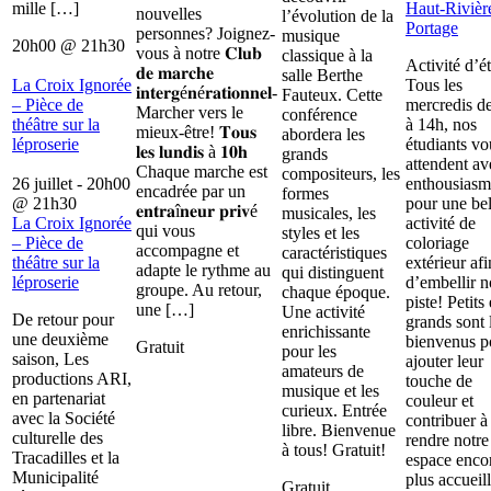
mille […]
Haut-Rivièr
nouvelles
l’évolution de la
Portage
personnes? Joignez-
musique
20h00
@
21h30
vous à notre 𝐂𝐥𝐮𝐛
classique à la
Activité d’é
𝐝𝐞 𝐦𝐚𝐫𝐜𝐡𝐞
salle Berthe
La Croix Ignorée
Tous les
𝐢𝐧𝐭𝐞𝐫𝐠é𝐧é𝐫𝐚𝐭𝐢𝐨𝐧𝐧𝐞𝐥-
Fauteux. Cette
– Pièce de
mercredis d
Marcher vers le
conférence
théâtre sur la
à 14h, nos
mieux-être! 𝐓𝐨𝐮𝐬
abordera les
léproserie
étudiants vo
𝐥𝐞𝐬 𝐥𝐮𝐧𝐝𝐢𝐬 à 𝟏𝟎𝐡
grands
attendent av
Chaque marche est
compositeurs, les
26 juillet - 20h00
enthousiasm
encadrée par un
formes
@
21h30
pour une bel
𝐞𝐧𝐭𝐫𝐚î𝐧𝐞𝐮𝐫 𝐩𝐫𝐢𝐯é
musicales, les
La Croix Ignorée
activité de
qui vous
styles et les
– Pièce de
coloriage
accompagne et
caractéristiques
théâtre sur la
extérieur afi
adapte le rythme au
qui distinguent
léproserie
d’embellir n
groupe. Au retour,
chaque époque.
piste! Petits 
une […]
Une activité
De retour pour
grands sont 
enrichissante
une deuxième
bienvenus p
Gratuit
pour les
saison, Les
ajouter leur
amateurs de
productions ARI,
touche de
musique et les
en partenariat
couleur et
curieux. Entrée
avec la Société
contribuer à
libre. Bienvenue
culturelle des
rendre notre
à tous! Gratuit!
Tracadilles et la
espace enco
Municipalité
plus accueill
Gratuit