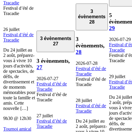
Tracadie
Festival d’été de
3
Tracadie
5
évènements
évènemen
28
29
26 juillet
Festival d’été de
3
3 évènements
2026-07-29
Tracadie
27
Festival d’é
évènements,
Du 24 juillet au
Tracadie
28
2 août, préparez-
Festival d’é
3 évènements,
vous à vivre 10
Tracadie
2026-07-28
jours d'activités,
27
Festival d’été de
de spectacles, de
Tracadie
défis, de
29 juillet
2026-07-27
Festival d’été de
divertissement et
Festival d’é
Festival d’été de
Tracadie
de moments
Tracadie
Tracadie
mémorables pour
Festival d’été de
Du 24 juille
toute la famille et
Tracadie
28 juillet
2 août, prép
amis. Cette
Festival d’été de
vous à vivre
nouvelle […]
Tracadie
jours d'activ
27 juillet
9h30
@
12h30
de spectacle
Festival d’été de
Du 24 juillet au
défis, de
Tracadie
2 août, préparez-
Tournoi amical
divertisseme
vous à vivre 10