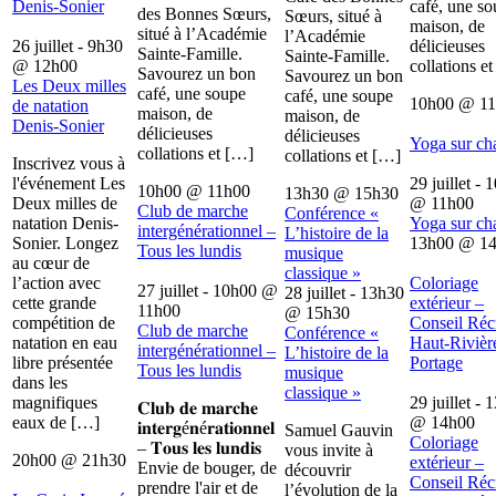
Denis-Sonier
café, une s
des Bonnes Sœurs,
Sœurs, situé à
maison, de
situé à l’Académie
l’Académie
26 juillet - 9h30
délicieuses
Sainte-Famille.
Sainte-Famille.
@
12h00
collations e
Savourez un bon
Savourez un bon
Les Deux milles
café, une soupe
café, une soupe
10h00
@
1
de natation
maison, de
maison, de
Denis-Sonier
délicieuses
délicieuses
Yoga sur ch
collations et […]
collations et […]
Inscrivez vous à
l'événement Les
29 juillet - 
10h00
@
11h00
13h30
@
15h30
Deux milles de
@
11h00
Club de marche
Conférence «
natation Denis-
Yoga sur ch
intergénérationnel –
L’histoire de la
Sonier. Longez
13h00
@
1
Tous les lundis
musique
au cœur de
classique »
l’action avec
Coloriage
27 juillet - 10h00
@
28 juillet - 13h30
cette grande
extérieur –
11h00
@
15h30
compétition de
Conseil Récr
Club de marche
Conférence «
natation en eau
Haut-Rivièr
intergénérationnel –
L’histoire de la
libre présentée
Portage
Tous les lundis
musique
dans les
classique »
magnifiques
29 juillet - 
𝐂𝐥𝐮𝐛 𝐝𝐞 𝐦𝐚𝐫𝐜𝐡𝐞
eaux de […]
@
14h00
𝐢𝐧𝐭𝐞𝐫𝐠é𝐧é𝐫𝐚𝐭𝐢𝐨𝐧𝐧𝐞𝐥
Samuel Gauvin
Coloriage
– 𝐓𝐨𝐮𝐬 𝐥𝐞𝐬 𝐥𝐮𝐧𝐝𝐢𝐬
vous invite à
20h00
@
21h30
extérieur –
Envie de bouger, de
découvrir
Conseil Récr
prendre l'air et de
l’évolution de la