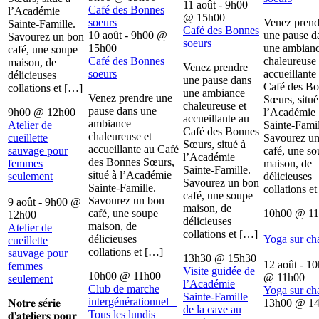
11 août - 9h00
Café des Bonnes
l’Académie
@
15h00
soeurs
Venez prend
Sainte-Famille.
Café des Bonnes
10 août - 9h00
@
une pause d
Savourez un bon
soeurs
15h00
une ambian
café, une soupe
Café des Bonnes
chaleureuse 
maison, de
Venez prendre
soeurs
accueillante
délicieuses
une pause dans
Café des B
collations et […]
une ambiance
Venez prendre une
Sœurs, situé
chaleureuse et
pause dans une
9h00
@
12h00
l’Académie
accueillante au
ambiance
Atelier de
Sainte-Famil
Café des Bonnes
chaleureuse et
cueillette
Savourez u
Sœurs, situé à
accueillante au Café
sauvage pour
café, une s
l’Académie
des Bonnes Sœurs,
femmes
maison, de
Sainte-Famille.
situé à l’Académie
seulement
délicieuses
Savourez un bon
Sainte-Famille.
collations e
café, une soupe
Savourez un bon
9 août - 9h00
@
maison, de
café, une soupe
10h00
@
1
12h00
délicieuses
maison, de
Atelier de
collations et […]
délicieuses
Yoga sur ch
cueillette
collations et […]
sauvage pour
13h30
@
15h30
12 août - 1
femmes
Visite guidée de
10h00
@
11h00
@
11h00
seulement
l’Académie
Club de marche
Yoga sur ch
Sainte-Famille
intergénérationnel –
𝐍𝐨𝐭𝐫𝐞 𝐬é𝐫𝐢𝐞
13h00
@
1
de la cave au
Tous les lundis
𝐝'𝐚𝐭𝐞𝐥𝐢𝐞𝐫𝐬 𝐩𝐨𝐮𝐫