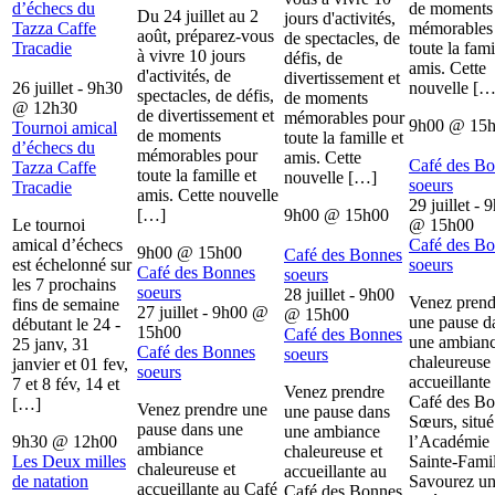
d’échecs du
de moments
Du 24 juillet au 2
jours d'activités,
Tazza Caffe
mémorables
août, préparez-vous
de spectacles, de
Tracadie
toute la fami
à vivre 10 jours
défis, de
amis. Cette
d'activités, de
divertissement et
26 juillet - 9h30
nouvelle […
spectacles, de défis,
de moments
@
12h30
de divertissement et
mémorables pour
9h00
@
15
Tournoi amical
de moments
toute la famille et
d’échecs du
mémorables pour
amis. Cette
Café des B
Tazza Caffe
toute la famille et
nouvelle […]
soeurs
Tracadie
amis. Cette nouvelle
29 juillet - 
[…]
9h00
@
15h00
Le tournoi
@
15h00
amical d’échecs
Café des B
9h00
@
15h00
Café des Bonnes
est échelonné sur
soeurs
Café des Bonnes
soeurs
les 7 prochains
soeurs
28 juillet - 9h00
Venez prend
fins de semaine
27 juillet - 9h00
@
@
15h00
une pause d
débutant le 24 -
15h00
Café des Bonnes
une ambian
25 janv, 31
Café des Bonnes
soeurs
chaleureuse 
janvier et 01 fev,
soeurs
accueillante
7 et 8 fév, 14 et
Venez prendre
Café des B
[…]
Venez prendre une
une pause dans
Sœurs, situé
pause dans une
une ambiance
9h30
@
12h00
l’Académie
ambiance
chaleureuse et
Les Deux milles
Sainte-Famil
chaleureuse et
accueillante au
de natation
Savourez u
accueillante au Café
Café des Bonnes