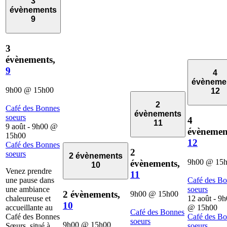
3
évènements
9
3
évènements,
9
4
évèneme
9h00
@
15h00
12
2
Café des Bonnes
évènements
soeurs
4
11
9 août - 9h00
@
évènemen
15h00
12
Café des Bonnes
2
soeurs
2 évènements
9h00
@
15
évènements,
10
Venez prendre
11
une pause dans
Café des B
une ambiance
soeurs
2 évènements,
9h00
@
15h00
chaleureuse et
12 août - 9
10
accueillante au
@
15h00
Café des Bonnes
Café des Bonnes
Café des B
soeurs
9h00
@
15h00
Sœurs, situé à
soeurs