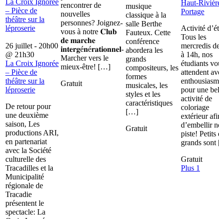
La Croix Ignorée
Haut-Rivièr
rencontrer de
musique
– Pièce de
Portage
nouvelles
classique à la
théâtre sur la
personnes? Joignez-
salle Berthe
léproserie
Activité d’é
vous à notre 𝐂𝐥𝐮𝐛
Fauteux. Cette
Tous les
𝐝𝐞 𝐦𝐚𝐫𝐜𝐡𝐞
conférence
26 juillet - 20h00
mercredis d
𝐢𝐧𝐭𝐞𝐫𝐠é𝐧é𝐫𝐚𝐭𝐢𝐨𝐧𝐧𝐞𝐥-
abordera les
@
21h30
à 14h, nos
Marcher vers le
grands
La Croix Ignorée
étudiants vo
mieux-être! […]
compositeurs, les
– Pièce de
attendent av
formes
théâtre sur la
enthousiasm
Gratuit
musicales, les
léproserie
pour une bel
styles et les
activité de
caractéristiques
De retour pour
coloriage
[…]
une deuxième
extérieur afi
saison, Les
d’embellir n
Gratuit
productions ARI,
piste! Petits 
en partenariat
grands sont
avec la Société
culturelle des
Gratuit
Tracadilles et la
Plus 1
Municipalité
régionale de
Tracadie
présentent le
spectacle: La