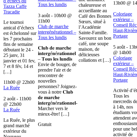
d’échecs du
13h00
@
1
Tous les lundis
chaleureuse et
Tazza Caffe
accueillante au
Tracadie
Coloriage
3 août - 10h00
@
Café des Bonnes
extérieur –
11h00
Sœurs, situé à
Le tournoi
Conseil Récr
Club de marche
l’Académie
amical d’échecs
Haut-Rivièr
intergénérationnel –
Sainte-Famille.
est échelonné sur
Portage
Tous les lundis
Savourez un bon
les 7 prochains
café, une soupe
fins de semaine
5 août - 13
𝐂𝐥𝐮𝐛 𝐝𝐞 𝐦𝐚𝐫𝐜𝐡𝐞
maison, de
débutant le 24 -
@
14h00
𝐢𝐧𝐭𝐞𝐫𝐠é𝐧é𝐫𝐚𝐭𝐢𝐨𝐧𝐧𝐞𝐥
délicieuses
25 janv, 31
Coloriage
– 𝐓𝐨𝐮𝐬 𝐥𝐞𝐬 𝐥𝐮𝐧𝐝𝐢𝐬
collations et […]
janvier et 01 fev,
extérieur –
Envie de bouger, de
7 et 8 fév, 14 et
Conseil Récr
prendre l'air et de
[…]
Haut-Rivièr
rencontrer de
Portage
nouvelles
11h00
@
22h00
personnes? Joignez-
La Ruée
Activité d’é
vous à notre 𝐂𝐥𝐮𝐛
Tous les
𝐝𝐞 𝐦𝐚𝐫𝐜𝐡𝐞
2 août - 11h00
mercredis d
𝐢𝐧𝐭𝐞𝐫𝐠é𝐧é𝐫𝐚𝐭𝐢𝐨𝐧𝐧𝐞𝐥-
@
22h00
à 14h, nos
Marcher vers le
La Ruée
étudiants vo
mieux-être! […]
attendent av
La Ruée, le plus
enthousiasm
Gratuit
grand marché
pour une bel
extérieur du
activité de
Nouveau-