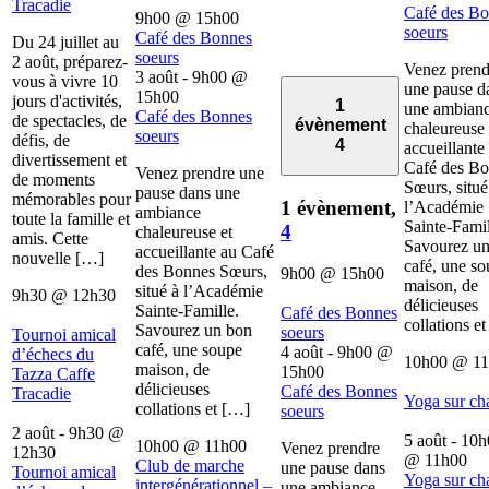
Tracadie
Café des B
9h00
@
15h00
soeurs
Café des Bonnes
Du 24 juillet au
soeurs
2 août, préparez-
Venez prend
3 août - 9h00
@
vous à vivre 10
une pause d
15h00
jours d'activités,
1
une ambian
Café des Bonnes
de spectacles, de
évènement
chaleureuse 
soeurs
défis, de
4
accueillante
divertissement et
Café des B
Venez prendre une
de moments
Sœurs, situé
pause dans une
mémorables pour
1 évènement,
l’Académie
ambiance
toute la famille et
Sainte-Famil
4
chaleureuse et
amis. Cette
Savourez u
accueillante au Café
nouvelle […]
café, une s
des Bonnes Sœurs,
9h00
@
15h00
maison, de
situé à l’Académie
9h30
@
12h30
délicieuses
Sainte-Famille.
Café des Bonnes
collations e
Savourez un bon
soeurs
Tournoi amical
café, une soupe
4 août - 9h00
@
d’échecs du
10h00
@
1
maison, de
15h00
Tazza Caffe
délicieuses
Café des Bonnes
Tracadie
Yoga sur ch
collations et […]
soeurs
2 août - 9h30
@
5 août - 10
10h00
@
11h00
Venez prendre
12h30
@
11h00
Club de marche
une pause dans
Tournoi amical
Yoga sur ch
intergénérationnel –
une ambiance