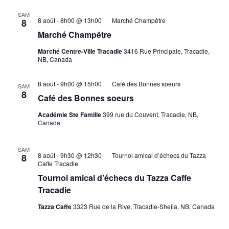
de
Év
SAM
8 août - 8h00
@
13h00
Marché Champêtre
8
vues
Marché Champêtre
Évènem
Marché Centre-Ville Tracadie
3416 Rue Principale, Tracadie,
NB, Canada
8 août - 9h00
@
15h00
Café des Bonnes soeurs
SAM
8
Café des Bonnes soeurs
Académie Ste Famille
399 rue du Couvent, Tracadie, NB,
Canada
SAM
8 août - 9h30
@
12h30
Tournoi amical d’échecs du Tazza
8
Caffe Tracadie
Tournoi amical d’échecs du Tazza Caffe
Tracadie
Tazza Caffe
3323 Rue de la Rive, Tracadie-Sheila, NB, Canada