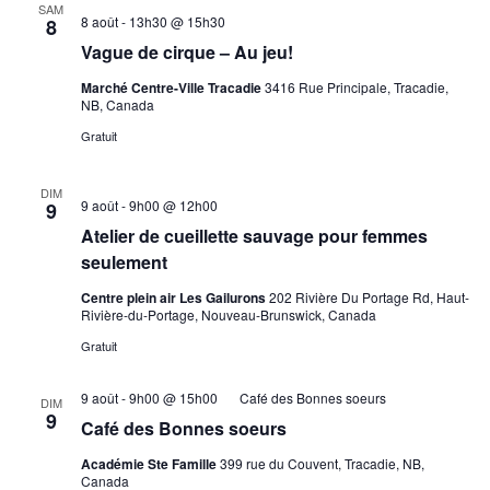
SAM
8 août - 13h30
@
15h30
8
Vague de cirque – Au jeu!
Marché Centre-Ville Tracadie
3416 Rue Principale, Tracadie,
NB, Canada
Gratuit
DIM
9 août - 9h00
@
12h00
9
Atelier de cueillette sauvage pour femmes
seulement
Centre plein air Les Gailurons
202 Rivière Du Portage Rd, Haut-
Rivière-du-Portage, Nouveau-Brunswick, Canada
Gratuit
9 août - 9h00
@
15h00
Café des Bonnes soeurs
DIM
9
Café des Bonnes soeurs
Académie Ste Famille
399 rue du Couvent, Tracadie, NB,
Canada