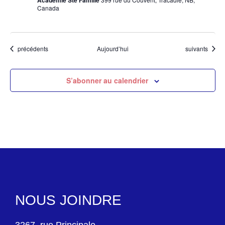
Académie Ste Famille
Canada
Évènements
Évènements
précédents
Aujourd’hui
suivants
S’abonner au calendrier
NOUS JOINDRE