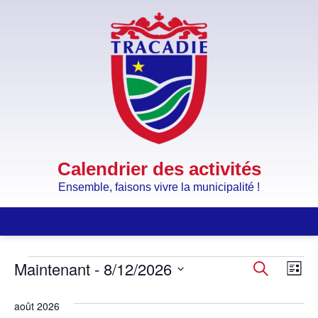
Calendrier des activités
Ensemble, faisons vivre la municipalité !
Maintenant
 - 
8/12/2026
Recher
Na
Recherche
Liste
Sélectionnez
et
de
une
août 2026
date.
navigat
vu