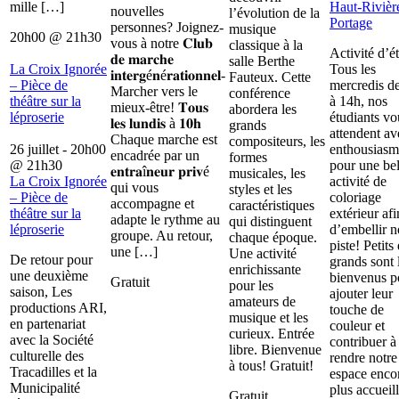
mille […]
Haut-Rivièr
nouvelles
l’évolution de la
Portage
personnes? Joignez-
musique
20h00
@
21h30
vous à notre 𝐂𝐥𝐮𝐛
classique à la
Activité d’é
𝐝𝐞 𝐦𝐚𝐫𝐜𝐡𝐞
salle Berthe
La Croix Ignorée
Tous les
𝐢𝐧𝐭𝐞𝐫𝐠é𝐧é𝐫𝐚𝐭𝐢𝐨𝐧𝐧𝐞𝐥-
Fauteux. Cette
– Pièce de
mercredis d
Marcher vers le
conférence
théâtre sur la
à 14h, nos
mieux-être! 𝐓𝐨𝐮𝐬
abordera les
léproserie
étudiants vo
𝐥𝐞𝐬 𝐥𝐮𝐧𝐝𝐢𝐬 à 𝟏𝟎𝐡
grands
attendent av
Chaque marche est
compositeurs, les
26 juillet - 20h00
enthousiasm
encadrée par un
formes
@
21h30
pour une bel
𝐞𝐧𝐭𝐫𝐚î𝐧𝐞𝐮𝐫 𝐩𝐫𝐢𝐯é
musicales, les
La Croix Ignorée
activité de
qui vous
styles et les
– Pièce de
coloriage
accompagne et
caractéristiques
théâtre sur la
extérieur afi
adapte le rythme au
qui distinguent
léproserie
d’embellir n
groupe. Au retour,
chaque époque.
piste! Petits 
une […]
Une activité
De retour pour
grands sont 
enrichissante
une deuxième
bienvenus p
Gratuit
pour les
saison, Les
ajouter leur
amateurs de
productions ARI,
touche de
musique et les
en partenariat
couleur et
curieux. Entrée
avec la Société
contribuer à
libre. Bienvenue
culturelle des
rendre notre
à tous! Gratuit!
Tracadilles et la
espace enco
Municipalité
plus accueill
Gratuit