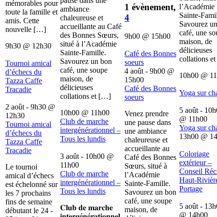
pause dans une
mémorables pour
1 évènement,
l’Académie
ambiance
toute la famille et
Sainte-Famil
4
chaleureuse et
amis. Cette
Savourez u
accueillante au Café
nouvelle […]
café, une s
des Bonnes Sœurs,
9h00
@
15h00
maison, de
situé à l’Académie
9h30
@
12h30
délicieuses
Sainte-Famille.
Café des Bonnes
collations e
Savourez un bon
soeurs
Tournoi amical
café, une soupe
4 août - 9h00
@
d’échecs du
10h00
@
1
maison, de
15h00
Tazza Caffe
délicieuses
Café des Bonnes
Tracadie
Yoga sur ch
collations et […]
soeurs
2 août - 9h30
@
5 août - 10
10h00
@
11h00
Venez prendre
12h30
@
11h00
Club de marche
une pause dans
Tournoi amical
Yoga sur ch
intergénérationnel –
une ambiance
d’échecs du
13h00
@
1
Tous les lundis
chaleureuse et
Tazza Caffe
accueillante au
Tracadie
Coloriage
3 août - 10h00
@
Café des Bonnes
extérieur –
11h00
Sœurs, situé à
Le tournoi
Conseil Récr
Club de marche
l’Académie
amical d’échecs
Haut-Rivièr
intergénérationnel –
Sainte-Famille.
est échelonné sur
Portage
Tous les lundis
Savourez un bon
les 7 prochains
café, une soupe
fins de semaine
5 août - 13
𝐂𝐥𝐮𝐛 𝐝𝐞 𝐦𝐚𝐫𝐜𝐡𝐞
maison, de
débutant le 24 -
@
14h00
𝐢𝐧𝐭𝐞𝐫𝐠é𝐧é𝐫𝐚𝐭𝐢𝐨𝐧𝐧𝐞𝐥