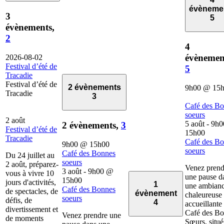
évèneme
3
5
évènements,
2
4
évènemen
2026-08-02
Festival d’été de
5
Tracadie
Festival d’été de
2 évènements
9h00
@
15
Tracadie
3
Café des B
soeurs
2 août
5 août - 9h0
2 évènements,
3
Festival d’été de
15h00
Tracadie
Café des B
9h00
@
15h00
soeurs
Café des Bonnes
Du 24 juillet au
soeurs
2 août, préparez-
Venez prend
3 août - 9h00
@
vous à vivre 10
une pause d
15h00
jours d'activités,
1
une ambian
Café des Bonnes
de spectacles, de
évènement
chaleureuse 
soeurs
défis, de
4
accueillante
divertissement et
Café des B
Venez prendre une
de moments
Sœurs, situé