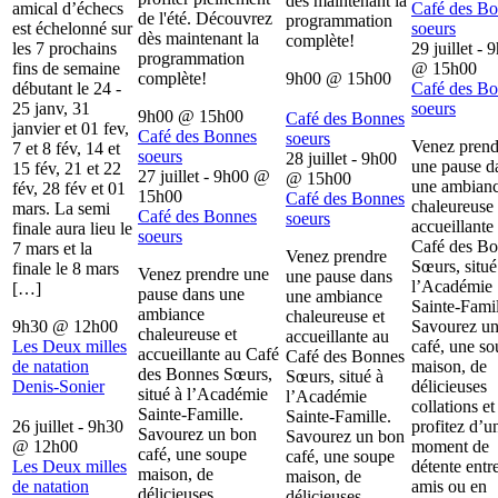
dès maintenant la
amical d’échecs
Café des B
de l'été. Découvrez
programmation
est échelonné sur
soeurs
dès maintenant la
complète!
les 7 prochains
29 juillet - 
programmation
fins de semaine
@
15h00
complète!
9h00
@
15h00
débutant le 24 -
Café des B
25 janv, 31
soeurs
9h00
@
15h00
Café des Bonnes
janvier et 01 fev,
Café des Bonnes
soeurs
Venez prend
7 et 8 fév, 14 et
soeurs
28 juillet - 9h00
une pause d
15 fév, 21 et 22
27 juillet - 9h00
@
@
15h00
une ambian
fév, 28 fév et 01
15h00
Café des Bonnes
chaleureuse 
mars. La semi
Café des Bonnes
soeurs
accueillante
finale aura lieu le
soeurs
Café des B
7 mars et la
Venez prendre
Sœurs, situé
finale le 8 mars
Venez prendre une
une pause dans
l’Académie
[…]
pause dans une
une ambiance
Sainte-Famil
ambiance
chaleureuse et
9h30
@
12h00
Savourez u
chaleureuse et
accueillante au
Les Deux milles
café, une s
accueillante au Café
Café des Bonnes
de natation
maison, de
des Bonnes Sœurs,
Sœurs, situé à
Denis-Sonier
délicieuses
situé à l’Académie
l’Académie
collations et
Sainte-Famille.
Sainte-Famille.
26 juillet - 9h30
profitez d’u
Savourez un bon
Savourez un bon
@
12h00
moment de
café, une soupe
café, une soupe
Les Deux milles
détente entr
maison, de
maison, de
de natation
amis ou en
délicieuses
délicieuses