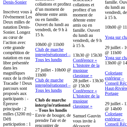
Denis-Sonier
famille. Ouv
collations et profitez
collations et
du lundi au
d’un moment de
profitez d’un
Inscrivez vous à
vendredi, de
détente entre amis
moment de
l'événement Les
à 15 h.
ou en famille.
détente entre
Deux milles de
Ouvert du lundi au
amis ou en
natation Denis-
10h00
@
1
vendredi, de 9 h à
famille. Ouvert
Sonier. Longez
15 h.
du lundi au
au cœur de
Yoga sur ch
vendredi, de 9 h
l’action avec
10h00
@
11h00
à 15 h.
cette grande
29 juillet - 
Club de marche
compétition de
@
11h00
intergénérationnel –
13h30
@
15h30
natation en eau
Yoga sur ch
Tous les lundis
Conférence «
libre présentée
13h00
@
1
L’histoire de la
dans les
27 juillet - 10h00
@
musique
magnifiques
Coloriage
11h00
classique »
eaux de la rivière
extérieur –
Club de marche
28 juillet - 13h30
Tracadie ! Deux
Conseil Récr
intergénérationnel –
@
15h30
parcours sont
Haut-Rivièr
Tous les lundis
Conférence «
proposés aux
Portage
L’histoire de la
participants : -
𝐂𝐥𝐮𝐛 𝐝𝐞 𝐦𝐚𝐫𝐜𝐡𝐞
musique
Épreuve
29 juillet - 
𝐢𝐧𝐭𝐞𝐫𝐠é𝐧é𝐫𝐚𝐭𝐢𝐨𝐧𝐧𝐞𝐥
classique »
principale : 2
@
14h00
– 𝐓𝐨𝐮𝐬 𝐥𝐞𝐬 𝐥𝐮𝐧𝐝𝐢𝐬
milles (3200 m) -
Coloriage
Envie de bouger, de
Samuel Gauvin
Défi
extérieur –
prendre l'air et de
vous invite à
participation : 1
Conseil Récr
rencontrer de
découvrir