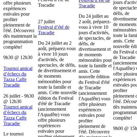
Festival d’été de
jours d'activ
offre plusieurs
Tracadie
Tracadie
de spectacle
expériences
défis, de
estivales pour
Du 24 juillet au
divertisseme
profiter
27 juillet
2 août, préparez-
de moments
pleinement de
Festival d’été de
vous à vivre 10
mémorables
l'été. Découvrez
Tracadie
jours d'activités,
toute la fami
dès maintenant la
de spectacles, de
amis. Cette
programmation
Du 24 juillet au 2
défis, de
nouvelle édi
complète!
août, préparez-vous
divertissement et
du Festival d
à vivre 10 jours
de moments
9h30
@
12h30
de Tracadie
d'activités, de
mémorables pour
(ancienneme
spectacles, de défis,
toute la famille et
Tournoi amical
l'Aquafête) 
de divertissement et
amis. Cette
d’échecs du
offre plusieu
de moments
nouvelle édition
Tazza Caffe
expériences
mémorables pour
du Festival d'été
Tracadie
estivales po
toute la famille et
de Tracadie
profiter
amis. Cette nouvelle
(anciennement
26 juillet - 9h30
pleinement 
édition du Festival
l'Aquafête) vous
@
12h30
l'été. Décou
d'été de Tracadie
offre plusieurs
Tournoi amical
dès maintena
(anciennement
expériences
d’échecs du
programmat
l'Aquafête) vous
estivales pour
Tazza Caffe
complète!
offre plusieurs
profiter
Tracadie
expériences
pleinement de
9h00
@
15
estivales pour
l'été. Découvrez
Le tournoi
profiter pleinement