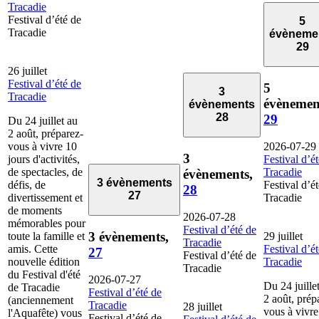
Tracadie
Festival d’été de
5
Tracadie
évèneme
29
26 juillet
Festival d’été de
5
3
Tracadie
évènemen
évènements
28
29
Du 24 juillet au
2 août, préparez-
vous à vivre 10
2026-07-29
3
jours d'activités,
Festival d’é
de spectacles, de
Tracadie
évènements,
3 évènements
défis, de
Festival d’é
28
27
divertissement et
Tracadie
de moments
2026-07-28
mémorables pour
Festival d’été de
3 évènements,
toute la famille et
29 juillet
Tracadie
amis. Cette
Festival d’é
27
Festival d’été de
nouvelle édition
Tracadie
Tracadie
du Festival d'été
2026-07-27
Du 24 juille
de Tracadie
Festival d’été de
2 août, prép
(anciennement
Tracadie
28 juillet
vous à vivre
l'Aquafête) vous
Festival d’été de