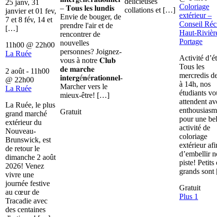
délicieuses
25 janv, 31
Coloriage
– 𝐓𝐨𝐮𝐬 𝐥𝐞𝐬 𝐥𝐮𝐧𝐝𝐢𝐬
collations et […]
janvier et 01 fev,
extérieur –
Envie de bouger, de
7 et 8 fév, 14 et
Conseil Récr
prendre l'air et de
[…]
Haut-Rivièr
rencontrer de
Portage
nouvelles
11h00
@
22h00
personnes? Joignez-
La Ruée
Activité d’é
vous à notre 𝐂𝐥𝐮𝐛
Tous les
𝐝𝐞 𝐦𝐚𝐫𝐜𝐡𝐞
2 août - 11h00
mercredis d
𝐢𝐧𝐭𝐞𝐫𝐠é𝐧é𝐫𝐚𝐭𝐢𝐨𝐧𝐧𝐞𝐥-
@
22h00
à 14h, nos
Marcher vers le
La Ruée
étudiants vo
mieux-être! […]
attendent av
La Ruée, le plus
enthousiasm
Gratuit
grand marché
pour une bel
extérieur du
activité de
Nouveau-
coloriage
Brunswick, est
extérieur afi
de retour le
d’embellir n
dimanche 2 août
piste! Petits 
2026! Venez
grands sont
vivre une
journée festive
Gratuit
au cœur de
Plus 1
Tracadie avec
des centaines