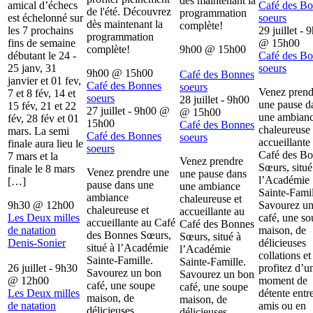
dès maintenant la
amical d’échecs
Café des B
de l'été. Découvrez
programmation
est échelonné sur
soeurs
dès maintenant la
complète!
les 7 prochains
29 juillet - 
programmation
fins de semaine
@
15h00
complète!
9h00
@
15h00
débutant le 24 -
Café des B
25 janv, 31
soeurs
9h00
@
15h00
Café des Bonnes
janvier et 01 fev,
Café des Bonnes
soeurs
Venez prend
7 et 8 fév, 14 et
soeurs
28 juillet - 9h00
une pause d
15 fév, 21 et 22
27 juillet - 9h00
@
@
15h00
une ambian
fév, 28 fév et 01
15h00
Café des Bonnes
chaleureuse 
mars. La semi
Café des Bonnes
soeurs
accueillante
finale aura lieu le
soeurs
Café des B
7 mars et la
Venez prendre
Sœurs, situé
finale le 8 mars
Venez prendre une
une pause dans
l’Académie
[…]
pause dans une
une ambiance
Sainte-Famil
ambiance
chaleureuse et
9h30
@
12h00
Savourez u
chaleureuse et
accueillante au
Les Deux milles
café, une s
accueillante au Café
Café des Bonnes
de natation
maison, de
des Bonnes Sœurs,
Sœurs, situé à
Denis-Sonier
délicieuses
situé à l’Académie
l’Académie
collations et
Sainte-Famille.
Sainte-Famille.
26 juillet - 9h30
profitez d’u
Savourez un bon
Savourez un bon
@
12h00
moment de
café, une soupe
café, une soupe
Les Deux milles
détente entr
maison, de
maison, de
de natation
amis ou en
délicieuses
délicieuses