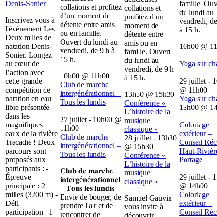
Denis-Sonier
famille. Ouv
collations et profitez
collations et
du lundi au
d’un moment de
profitez d’un
Inscrivez vous à
vendredi, de
détente entre amis
moment de
l'événement Les
à 15 h.
ou en famille.
détente entre
Deux milles de
Ouvert du lundi au
amis ou en
natation Denis-
10h00
@
1
vendredi, de 9 h à
famille. Ouvert
Sonier. Longez
15 h.
du lundi au
au cœur de
Yoga sur ch
vendredi, de 9 h
l’action avec
10h00
@
11h00
à 15 h.
cette grande
29 juillet - 
Club de marche
compétition de
@
11h00
intergénérationnel –
13h30
@
15h30
natation en eau
Yoga sur ch
Tous les lundis
Conférence «
libre présentée
13h00
@
1
L’histoire de la
dans les
27 juillet - 10h00
@
musique
magnifiques
Coloriage
11h00
classique »
eaux de la rivière
extérieur –
Club de marche
28 juillet - 13h30
Tracadie ! Deux
Conseil Récr
intergénérationnel –
@
15h30
parcours sont
Haut-Rivièr
Tous les lundis
Conférence «
proposés aux
Portage
L’histoire de la
participants : -
𝐂𝐥𝐮𝐛 𝐝𝐞 𝐦𝐚𝐫𝐜𝐡𝐞
musique
Épreuve
29 juillet - 
𝐢𝐧𝐭𝐞𝐫𝐠é𝐧é𝐫𝐚𝐭𝐢𝐨𝐧𝐧𝐞𝐥
classique »
principale : 2
@
14h00
– 𝐓𝐨𝐮𝐬 𝐥𝐞𝐬 𝐥𝐮𝐧𝐝𝐢𝐬
milles (3200 m) -
Coloriage
Envie de bouger, de
Samuel Gauvin
Défi
extérieur –
prendre l'air et de
vous invite à
participation : 1
Conseil Récr
rencontrer de
découvrir