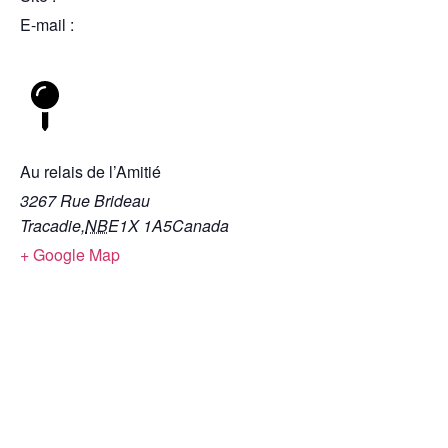
E-mail :
Lieu de l'évènement
Au relais de l’Amitié
3267 Rue Brideau
Tracadie
,
NB
E1X 1A5
Canada
+ Google Map