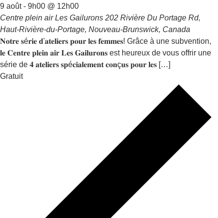
9 août - 9h00
@
12h00
Centre plein air Les Gailurons
202 Rivière Du Portage Rd,
Haut-Rivière-du-Portage, Nouveau-Brunswick, Canada
𝐍𝐨𝐭𝐫𝐞 𝐬é𝐫𝐢𝐞 𝐝'𝐚𝐭𝐞𝐥𝐢𝐞𝐫𝐬 𝐩𝐨𝐮𝐫 𝐥𝐞𝐬 𝐟𝐞𝐦𝐦𝐞𝐬! Grâce à une subvention,
𝐥𝐞 𝐂𝐞𝐧𝐭𝐫𝐞 𝐩𝐥𝐞𝐢𝐧 𝐚𝐢𝐫 𝐋𝐞𝐬 𝐆𝐚𝐢𝐥𝐮𝐫𝐨𝐧𝐬 est heureux de vous offrir une
série de 𝟒 𝐚𝐭𝐞𝐥𝐢𝐞𝐫𝐬 𝐬𝐩é𝐜𝐢𝐚𝐥𝐞𝐦𝐞𝐧𝐭 𝐜𝐨𝐧ç𝐮𝐬 𝐩𝐨𝐮𝐫 𝐥𝐞𝐬 […]
Gratuit