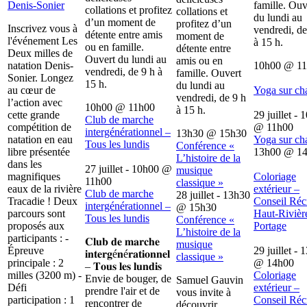
Denis-Sonier
famille. Ouv
collations et profitez
collations et
du lundi au
d’un moment de
profitez d’un
Inscrivez vous à
vendredi, de
détente entre amis
moment de
l'événement Les
à 15 h.
ou en famille.
détente entre
Deux milles de
Ouvert du lundi au
amis ou en
natation Denis-
10h00
@
1
vendredi, de 9 h à
famille. Ouvert
Sonier. Longez
15 h.
du lundi au
au cœur de
Yoga sur ch
vendredi, de 9 h
l’action avec
10h00
@
11h00
à 15 h.
cette grande
29 juillet - 
Club de marche
compétition de
@
11h00
intergénérationnel –
13h30
@
15h30
natation en eau
Yoga sur ch
Tous les lundis
Conférence «
libre présentée
13h00
@
1
L’histoire de la
dans les
27 juillet - 10h00
@
musique
magnifiques
Coloriage
11h00
classique »
eaux de la rivière
extérieur –
Club de marche
28 juillet - 13h30
Tracadie ! Deux
Conseil Récr
intergénérationnel –
@
15h30
parcours sont
Haut-Rivièr
Tous les lundis
Conférence «
proposés aux
Portage
L’histoire de la
participants : -
𝐂𝐥𝐮𝐛 𝐝𝐞 𝐦𝐚𝐫𝐜𝐡𝐞
musique
Épreuve
29 juillet - 
𝐢𝐧𝐭𝐞𝐫𝐠é𝐧é𝐫𝐚𝐭𝐢𝐨𝐧𝐧𝐞𝐥
classique »
principale : 2
@
14h00
– 𝐓𝐨𝐮𝐬 𝐥𝐞𝐬 𝐥𝐮𝐧𝐝𝐢𝐬
milles (3200 m) -
Coloriage
Envie de bouger, de
Samuel Gauvin
Défi
extérieur –
prendre l'air et de
vous invite à
participation : 1
Conseil Récr
rencontrer de
découvrir