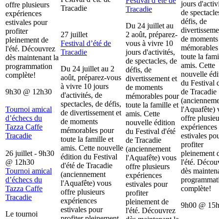
Festival d’été de
jours d'activ
offre plusieurs
Tracadie
Tracadie
de spectacle
expériences
défis, de
estivales pour
Du 24 juillet au
divertisseme
profiter
27 juillet
2 août, préparez-
de moments
pleinement de
Festival d’été de
vous à vivre 10
mémorables
l'été. Découvrez
Tracadie
jours d'activités,
toute la fami
dès maintenant la
de spectacles, de
amis. Cette
programmation
Du 24 juillet au 2
défis, de
nouvelle édi
complète!
août, préparez-vous
divertissement et
du Festival d
à vivre 10 jours
de moments
9h30
@
12h30
de Tracadie
d'activités, de
mémorables pour
(ancienneme
spectacles, de défis,
toute la famille et
Tournoi amical
l'Aquafête) 
de divertissement et
amis. Cette
d’échecs du
offre plusieu
de moments
nouvelle édition
Tazza Caffe
expériences
mémorables pour
du Festival d'été
Tracadie
estivales po
toute la famille et
de Tracadie
profiter
amis. Cette nouvelle
(anciennement
26 juillet - 9h30
pleinement 
édition du Festival
l'Aquafête) vous
@
12h30
l'été. Décou
d'été de Tracadie
offre plusieurs
Tournoi amical
dès maintena
(anciennement
expériences
d’échecs du
programmat
l'Aquafête) vous
estivales pour
Tazza Caffe
complète!
offre plusieurs
profiter
Tracadie
expériences
pleinement de
9h00
@
15
estivales pour
l'été. Découvrez
Le tournoi
profiter pleinement