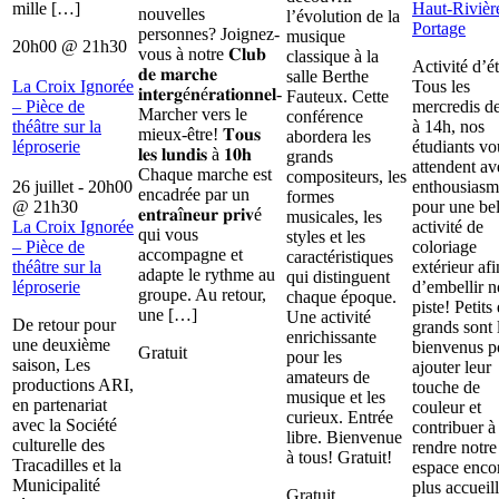
mille […]
Haut-Rivièr
nouvelles
l’évolution de la
Portage
personnes? Joignez-
musique
20h00
@
21h30
vous à notre 𝐂𝐥𝐮𝐛
classique à la
Activité d’é
𝐝𝐞 𝐦𝐚𝐫𝐜𝐡𝐞
salle Berthe
La Croix Ignorée
Tous les
𝐢𝐧𝐭𝐞𝐫𝐠é𝐧é𝐫𝐚𝐭𝐢𝐨𝐧𝐧𝐞𝐥-
Fauteux. Cette
– Pièce de
mercredis d
Marcher vers le
conférence
théâtre sur la
à 14h, nos
mieux-être! 𝐓𝐨𝐮𝐬
abordera les
léproserie
étudiants vo
𝐥𝐞𝐬 𝐥𝐮𝐧𝐝𝐢𝐬 à 𝟏𝟎𝐡
grands
attendent av
Chaque marche est
compositeurs, les
26 juillet - 20h00
enthousiasm
encadrée par un
formes
@
21h30
pour une bel
𝐞𝐧𝐭𝐫𝐚î𝐧𝐞𝐮𝐫 𝐩𝐫𝐢𝐯é
musicales, les
La Croix Ignorée
activité de
qui vous
styles et les
– Pièce de
coloriage
accompagne et
caractéristiques
théâtre sur la
extérieur afi
adapte le rythme au
qui distinguent
léproserie
d’embellir n
groupe. Au retour,
chaque époque.
piste! Petits 
une […]
Une activité
De retour pour
grands sont 
enrichissante
une deuxième
bienvenus p
Gratuit
pour les
saison, Les
ajouter leur
amateurs de
productions ARI,
touche de
musique et les
en partenariat
couleur et
curieux. Entrée
avec la Société
contribuer à
libre. Bienvenue
culturelle des
rendre notre
à tous! Gratuit!
Tracadilles et la
espace enco
Municipalité
plus accueill
Gratuit