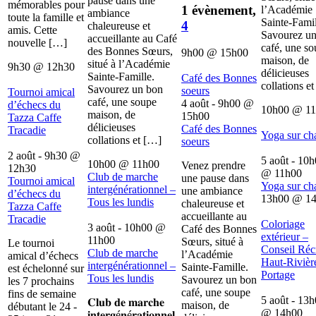
pause dans une
mémorables pour
1 évènement,
l’Académie
ambiance
toute la famille et
Sainte-Famil
4
chaleureuse et
amis. Cette
Savourez u
accueillante au Café
nouvelle […]
café, une s
des Bonnes Sœurs,
9h00
@
15h00
maison, de
situé à l’Académie
9h30
@
12h30
délicieuses
Sainte-Famille.
Café des Bonnes
collations e
Savourez un bon
soeurs
Tournoi amical
café, une soupe
4 août - 9h00
@
d’échecs du
10h00
@
1
maison, de
15h00
Tazza Caffe
délicieuses
Café des Bonnes
Tracadie
Yoga sur ch
collations et […]
soeurs
2 août - 9h30
@
5 août - 10
10h00
@
11h00
Venez prendre
12h30
@
11h00
Club de marche
une pause dans
Tournoi amical
Yoga sur ch
intergénérationnel –
une ambiance
d’échecs du
13h00
@
1
Tous les lundis
chaleureuse et
Tazza Caffe
accueillante au
Tracadie
Coloriage
3 août - 10h00
@
Café des Bonnes
extérieur –
11h00
Sœurs, situé à
Le tournoi
Conseil Récr
Club de marche
l’Académie
amical d’échecs
Haut-Rivièr
intergénérationnel –
Sainte-Famille.
est échelonné sur
Portage
Tous les lundis
Savourez un bon
les 7 prochains
café, une soupe
fins de semaine
5 août - 13
𝐂𝐥𝐮𝐛 𝐝𝐞 𝐦𝐚𝐫𝐜𝐡𝐞
maison, de
débutant le 24 -
@
14h00
𝐢𝐧𝐭𝐞𝐫𝐠é𝐧é𝐫𝐚𝐭𝐢𝐨𝐧𝐧𝐞𝐥