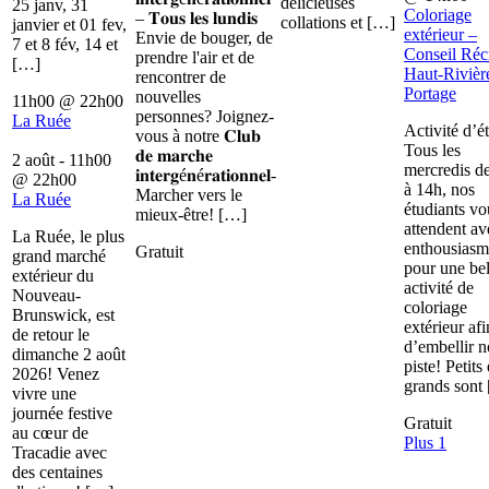
délicieuses
25 janv, 31
Coloriage
– 𝐓𝐨𝐮𝐬 𝐥𝐞𝐬 𝐥𝐮𝐧𝐝𝐢𝐬
collations et […]
janvier et 01 fev,
extérieur –
Envie de bouger, de
7 et 8 fév, 14 et
Conseil Récr
prendre l'air et de
[…]
Haut-Rivièr
rencontrer de
Portage
nouvelles
11h00
@
22h00
personnes? Joignez-
La Ruée
Activité d’é
vous à notre 𝐂𝐥𝐮𝐛
Tous les
𝐝𝐞 𝐦𝐚𝐫𝐜𝐡𝐞
2 août - 11h00
mercredis d
𝐢𝐧𝐭𝐞𝐫𝐠é𝐧é𝐫𝐚𝐭𝐢𝐨𝐧𝐧𝐞𝐥-
@
22h00
à 14h, nos
Marcher vers le
La Ruée
étudiants vo
mieux-être! […]
attendent av
La Ruée, le plus
enthousiasm
Gratuit
grand marché
pour une bel
extérieur du
activité de
Nouveau-
coloriage
Brunswick, est
extérieur afi
de retour le
d’embellir n
dimanche 2 août
piste! Petits 
2026! Venez
grands sont
vivre une
journée festive
Gratuit
au cœur de
Plus 1
Tracadie avec
des centaines