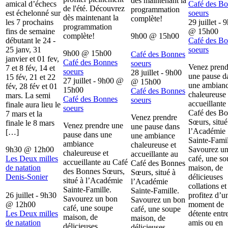
dès maintenant la
amical d’échecs
Café des B
de l'été. Découvrez
programmation
est échelonné sur
soeurs
dès maintenant la
complète!
les 7 prochains
29 juillet - 
programmation
fins de semaine
@
15h00
complète!
9h00
@
15h00
débutant le 24 -
Café des B
25 janv, 31
soeurs
9h00
@
15h00
Café des Bonnes
janvier et 01 fev,
Café des Bonnes
soeurs
Venez prend
7 et 8 fév, 14 et
soeurs
28 juillet - 9h00
une pause d
15 fév, 21 et 22
27 juillet - 9h00
@
@
15h00
une ambian
fév, 28 fév et 01
15h00
Café des Bonnes
chaleureuse 
mars. La semi
Café des Bonnes
soeurs
accueillante
finale aura lieu le
soeurs
Café des B
7 mars et la
Venez prendre
Sœurs, situé
finale le 8 mars
Venez prendre une
une pause dans
l’Académie
[…]
pause dans une
une ambiance
Sainte-Famil
ambiance
chaleureuse et
9h30
@
12h00
Savourez u
chaleureuse et
accueillante au
Les Deux milles
café, une s
accueillante au Café
Café des Bonnes
de natation
maison, de
des Bonnes Sœurs,
Sœurs, situé à
Denis-Sonier
délicieuses
situé à l’Académie
l’Académie
collations et
Sainte-Famille.
Sainte-Famille.
26 juillet - 9h30
profitez d’u
Savourez un bon
Savourez un bon
@
12h00
moment de
café, une soupe
café, une soupe
Les Deux milles
détente entr
maison, de
maison, de
de natation
amis ou en
délicieuses
délicieuses