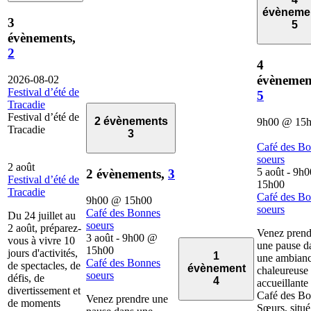
évèneme
3
5
évènements,
2
4
évènemen
2026-08-02
Festival d’été de
5
Tracadie
Festival d’été de
2 évènements
9h00
@
15
Tracadie
3
Café des B
soeurs
2 août
5 août - 9h0
2 évènements,
3
Festival d’été de
15h00
Tracadie
Café des B
9h00
@
15h00
soeurs
Café des Bonnes
Du 24 juillet au
soeurs
2 août, préparez-
Venez prend
3 août - 9h00
@
vous à vivre 10
une pause d
15h00
jours d'activités,
1
une ambian
Café des Bonnes
de spectacles, de
évènement
chaleureuse 
soeurs
défis, de
4
accueillante
divertissement et
Café des B
Venez prendre une
de moments
Sœurs, situé