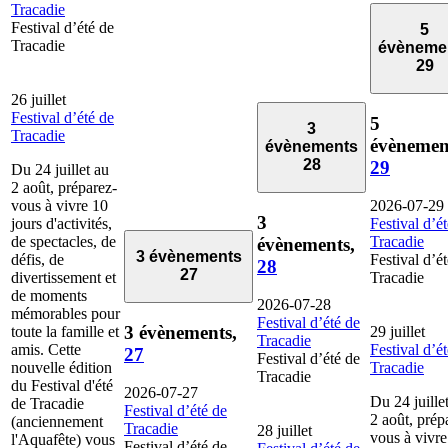
Tracadie
Festival d’été de
5
Tracadie
évèneme
29
26 juillet
Festival d’été de
5
3
Tracadie
évènemen
évènements
28
29
Du 24 juillet au
2 août, préparez-
vous à vivre 10
2026-07-29
3
jours d'activités,
Festival d’é
de spectacles, de
Tracadie
évènements,
3 évènements
défis, de
Festival d’é
28
27
divertissement et
Tracadie
de moments
2026-07-28
mémorables pour
Festival d’été de
3 évènements,
toute la famille et
29 juillet
Tracadie
amis. Cette
Festival d’é
27
Festival d’été de
nouvelle édition
Tracadie
Tracadie
du Festival d'été
2026-07-27
Du 24 juille
de Tracadie
Festival d’été de
2 août, prép
(anciennement
Tracadie
28 juillet
vous à vivre
l'Aquafête) vous
Festival d’été de