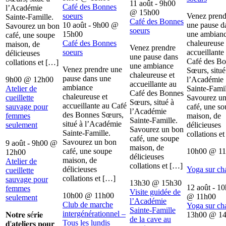
11 août - 9h00
Café des Bonnes
l’Académie
@
15h00
soeurs
Venez prend
Sainte-Famille.
Café des Bonnes
10 août - 9h00
@
une pause d
Savourez un bon
soeurs
15h00
une ambian
café, une soupe
Café des Bonnes
chaleureuse 
maison, de
Venez prendre
soeurs
accueillante
délicieuses
une pause dans
Café des B
collations et […]
une ambiance
Venez prendre une
Sœurs, situé
chaleureuse et
pause dans une
9h00
@
12h00
l’Académie
accueillante au
ambiance
Atelier de
Sainte-Famil
Café des Bonnes
chaleureuse et
cueillette
Savourez u
Sœurs, situé à
accueillante au Café
sauvage pour
café, une s
l’Académie
des Bonnes Sœurs,
femmes
maison, de
Sainte-Famille.
situé à l’Académie
seulement
délicieuses
Savourez un bon
Sainte-Famille.
collations e
café, une soupe
Savourez un bon
9 août - 9h00
@
maison, de
café, une soupe
10h00
@
1
12h00
délicieuses
maison, de
Atelier de
collations et […]
délicieuses
Yoga sur ch
cueillette
collations et […]
sauvage pour
13h30
@
15h30
12 août - 1
femmes
Visite guidée de
10h00
@
11h00
@
11h00
seulement
l’Académie
Club de marche
Yoga sur ch
Sainte-Famille
intergénérationnel –
𝐍𝐨𝐭𝐫𝐞 𝐬é𝐫𝐢𝐞
13h00
@
1
de la cave au
Tous les lundis
𝐝'𝐚𝐭𝐞𝐥𝐢𝐞𝐫𝐬 𝐩𝐨𝐮𝐫