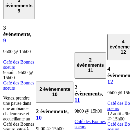
3
évènements
9
3
évènements,
9
4
évèneme
9h00
@
15h00
12
2
Café des Bonnes
évènements
soeurs
4
11
9 août - 9h00
@
évènemen
15h00
12
Café des Bonnes
2
soeurs
2 évènements
9h00
@
15
évènements,
10
Venez prendre
11
une pause dans
Café des B
une ambiance
soeurs
2 évènements,
9h00
@
15h00
chaleureuse et
12 août - 9
10
accueillante au
@
15h00
Café des Bonnes
Café des Bonnes
Café des B
soeurs
9h00
@
15h00
Sœurs, situé à
soeurs