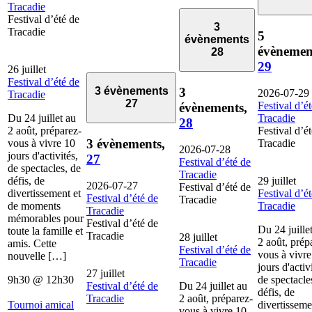
Tracadie
Festival d’été de
3
Tracadie
5
évènements
évènemen
28
29
26 juillet
Festival d’été de
3
3 évènements
2026-07-29
Tracadie
27
Festival d’é
évènements,
Du 24 juillet au
Tracadie
28
2 août, préparez-
Festival d’é
3 évènements,
vous à vivre 10
Tracadie
2026-07-28
jours d'activités,
27
Festival d’été de
de spectacles, de
Tracadie
défis, de
29 juillet
2026-07-27
Festival d’été de
divertissement et
Festival d’é
Festival d’été de
Tracadie
de moments
Tracadie
Tracadie
mémorables pour
Festival d’été de
Du 24 juille
toute la famille et
Tracadie
28 juillet
2 août, prép
amis. Cette
Festival d’été de
vous à vivre
nouvelle […]
Tracadie
jours d'activ
27 juillet
9h30
@
12h30
de spectacle
Festival d’été de
Du 24 juillet au
défis, de
Tracadie
2 août, préparez-
Tournoi amical
divertisseme
vous à vivre 10