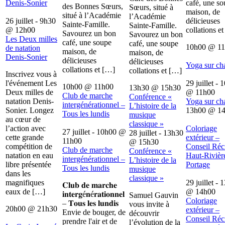
Denis-Sonier
café, une s
des Bonnes Sœurs,
Sœurs, situé à
maison, de
situé à l’Académie
l’Académie
26 juillet - 9h30
délicieuses
Sainte-Famille.
Sainte-Famille.
@
12h00
collations e
Savourez un bon
Savourez un bon
Les Deux milles
café, une soupe
café, une soupe
10h00
@
1
de natation
maison, de
maison, de
Denis-Sonier
délicieuses
délicieuses
Yoga sur ch
collations et […]
collations et […]
Inscrivez vous à
l'événement Les
29 juillet - 
10h00
@
11h00
13h30
@
15h30
Deux milles de
@
11h00
Club de marche
Conférence «
natation Denis-
Yoga sur ch
intergénérationnel –
L’histoire de la
Sonier. Longez
13h00
@
1
Tous les lundis
musique
au cœur de
classique »
l’action avec
Coloriage
27 juillet - 10h00
@
28 juillet - 13h30
cette grande
extérieur –
11h00
@
15h30
compétition de
Conseil Récr
Club de marche
Conférence «
natation en eau
Haut-Rivièr
intergénérationnel –
L’histoire de la
libre présentée
Portage
Tous les lundis
musique
dans les
classique »
magnifiques
29 juillet - 
𝐂𝐥𝐮𝐛 𝐝𝐞 𝐦𝐚𝐫𝐜𝐡𝐞
eaux de […]
@
14h00
𝐢𝐧𝐭𝐞𝐫𝐠é𝐧é𝐫𝐚𝐭𝐢𝐨𝐧𝐧𝐞𝐥
Samuel Gauvin
Coloriage
– 𝐓𝐨𝐮𝐬 𝐥𝐞𝐬 𝐥𝐮𝐧𝐝𝐢𝐬
vous invite à
20h00
@
21h30
extérieur –
Envie de bouger, de
découvrir
Conseil Récr
prendre l'air et de
l’évolution de la