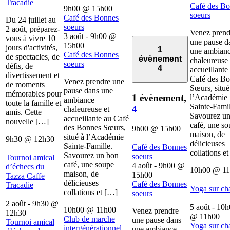
Tracadie
Café des B
9h00
@
15h00
soeurs
Café des Bonnes
Du 24 juillet au
soeurs
2 août, préparez-
Venez prend
3 août - 9h00
@
vous à vivre 10
une pause d
15h00
jours d'activités,
1
une ambian
Café des Bonnes
de spectacles, de
évènement
chaleureuse 
soeurs
défis, de
4
accueillante
divertissement et
Café des B
Venez prendre une
de moments
Sœurs, situé
pause dans une
mémorables pour
1 évènement,
l’Académie
ambiance
toute la famille et
Sainte-Famil
4
chaleureuse et
amis. Cette
Savourez u
accueillante au Café
nouvelle […]
café, une s
des Bonnes Sœurs,
9h00
@
15h00
maison, de
situé à l’Académie
9h30
@
12h30
délicieuses
Sainte-Famille.
Café des Bonnes
collations e
Savourez un bon
soeurs
Tournoi amical
café, une soupe
4 août - 9h00
@
d’échecs du
10h00
@
1
maison, de
15h00
Tazza Caffe
délicieuses
Café des Bonnes
Tracadie
Yoga sur ch
collations et […]
soeurs
2 août - 9h30
@
5 août - 10
10h00
@
11h00
Venez prendre
12h30
@
11h00
Club de marche
une pause dans
Tournoi amical
Yoga sur ch
intergénérationnel –
une ambiance