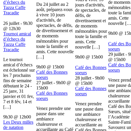
d’échecs du
de moments
Du 24 juillet au 2
jours d'activités,
Tazza Caffe
mémorables
août, préparez-vous
de spectacles, de
Tracadie
toute la fami
à vivre 10 jours
défis, de
amis. Cette
d'activités, de
divertissement et
26 juillet - 9h30
nouvelle […
spectacles, de défis,
de moments
@
12h30
de divertissement et
mémorables pour
9h00
@
15
Tournoi amical
de moments
toute la famille et
d’échecs du
mémorables pour
amis. Cette
Café des B
Tazza Caffe
toute la famille et
nouvelle […]
soeurs
Tracadie
amis. Cette nouvelle
29 juillet - 
[…]
9h00
@
15h00
Le tournoi
@
15h00
amical d’échecs
Café des B
9h00
@
15h00
Café des Bonnes
est échelonné sur
soeurs
Café des Bonnes
soeurs
les 7 prochains
soeurs
28 juillet - 9h00
Venez prend
fins de semaine
27 juillet - 9h00
@
@
15h00
une pause d
débutant le 24 -
15h00
Café des Bonnes
une ambian
25 janv, 31
Café des Bonnes
soeurs
chaleureuse 
janvier et 01 fev,
soeurs
accueillante
7 et 8 fév, 14 et
Venez prendre
Café des B
[…]
Venez prendre une
une pause dans
Sœurs, situé
pause dans une
une ambiance
9h30
@
12h00
l’Académie
ambiance
chaleureuse et
Les Deux milles
Sainte-Famil
chaleureuse et
accueillante au
de natation
Savourez u
accueillante au Café
Café des Bonnes