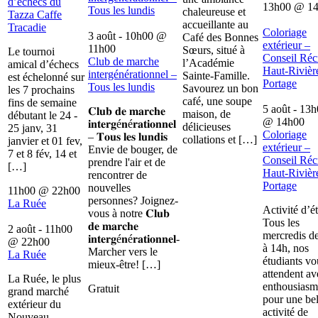
d’échecs du
13h00
@
1
Tous les lundis
chaleureuse et
Tazza Caffe
accueillante au
Tracadie
Coloriage
3 août - 10h00
@
Café des Bonnes
extérieur –
11h00
Sœurs, situé à
Le tournoi
Conseil Récr
Club de marche
l’Académie
amical d’échecs
Haut-Rivièr
intergénérationnel –
Sainte-Famille.
est échelonné sur
Portage
Tous les lundis
Savourez un bon
les 7 prochains
café, une soupe
fins de semaine
5 août - 13
𝐂𝐥𝐮𝐛 𝐝𝐞 𝐦𝐚𝐫𝐜𝐡𝐞
maison, de
débutant le 24 -
@
14h00
𝐢𝐧𝐭𝐞𝐫𝐠é𝐧é𝐫𝐚𝐭𝐢𝐨𝐧𝐧𝐞𝐥
délicieuses
25 janv, 31
Coloriage
– 𝐓𝐨𝐮𝐬 𝐥𝐞𝐬 𝐥𝐮𝐧𝐝𝐢𝐬
collations et […]
janvier et 01 fev,
extérieur –
Envie de bouger, de
7 et 8 fév, 14 et
Conseil Récr
prendre l'air et de
[…]
Haut-Rivièr
rencontrer de
Portage
nouvelles
11h00
@
22h00
personnes? Joignez-
La Ruée
Activité d’é
vous à notre 𝐂𝐥𝐮𝐛
Tous les
𝐝𝐞 𝐦𝐚𝐫𝐜𝐡𝐞
2 août - 11h00
mercredis d
𝐢𝐧𝐭𝐞𝐫𝐠é𝐧é𝐫𝐚𝐭𝐢𝐨𝐧𝐧𝐞𝐥-
@
22h00
à 14h, nos
Marcher vers le
La Ruée
étudiants vo
mieux-être! […]
attendent av
La Ruée, le plus
enthousiasm
Gratuit
grand marché
pour une bel
extérieur du
activité de
Nouveau-