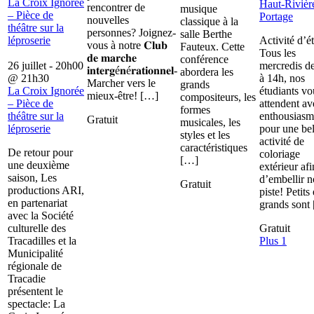
La Croix Ignorée
Haut-Rivièr
rencontrer de
musique
– Pièce de
Portage
nouvelles
classique à la
théâtre sur la
personnes? Joignez-
salle Berthe
léproserie
Activité d’é
vous à notre 𝐂𝐥𝐮𝐛
Fauteux. Cette
Tous les
𝐝𝐞 𝐦𝐚𝐫𝐜𝐡𝐞
conférence
26 juillet - 20h00
mercredis d
𝐢𝐧𝐭𝐞𝐫𝐠é𝐧é𝐫𝐚𝐭𝐢𝐨𝐧𝐧𝐞𝐥-
abordera les
@
21h30
à 14h, nos
Marcher vers le
grands
La Croix Ignorée
étudiants vo
mieux-être! […]
compositeurs, les
– Pièce de
attendent av
formes
théâtre sur la
enthousiasm
Gratuit
musicales, les
léproserie
pour une bel
styles et les
activité de
caractéristiques
De retour pour
coloriage
[…]
une deuxième
extérieur afi
saison, Les
d’embellir n
Gratuit
productions ARI,
piste! Petits 
en partenariat
grands sont
avec la Société
culturelle des
Gratuit
Tracadilles et la
Plus 1
Municipalité
régionale de
Tracadie
présentent le
spectacle: La