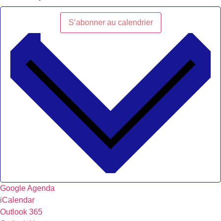
S’abonner au calendrier
Google Agenda
iCalendar
Outlook 365