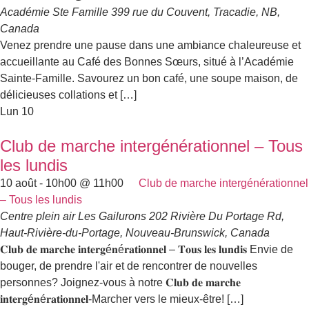
Académie Ste Famille
399 rue du Couvent, Tracadie, NB,
Canada
Venez prendre une pause dans une ambiance chaleureuse et
accueillante au Café des Bonnes Sœurs, situé à l’Académie
Sainte-Famille. Savourez un bon café, une soupe maison, de
délicieuses collations et […]
Lun
10
Club de marche intergénérationnel – Tous
les lundis
10 août - 10h00
@
11h00
Club de marche intergénérationnel
– Tous les lundis
Centre plein air Les Gailurons
202 Rivière Du Portage Rd,
Haut-Rivière-du-Portage, Nouveau-Brunswick, Canada
𝐂𝐥𝐮𝐛 𝐝𝐞 𝐦𝐚𝐫𝐜𝐡𝐞 𝐢𝐧𝐭𝐞𝐫𝐠é𝐧é𝐫𝐚𝐭𝐢𝐨𝐧𝐧𝐞𝐥 – 𝐓𝐨𝐮𝐬 𝐥𝐞𝐬 𝐥𝐮𝐧𝐝𝐢𝐬 Envie de
bouger, de prendre l'air et de rencontrer de nouvelles
personnes? Joignez-vous à notre 𝐂𝐥𝐮𝐛 𝐝𝐞 𝐦𝐚𝐫𝐜𝐡𝐞
𝐢𝐧𝐭𝐞𝐫𝐠é𝐧é𝐫𝐚𝐭𝐢𝐨𝐧𝐧𝐞𝐥-Marcher vers le mieux-être! […]