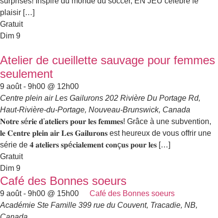
surprises! Inspiré du monde du soccer, EN JEU célèbre le
plaisir […]
Gratuit
Dim
9
Atelier de cueillette sauvage pour femmes
seulement
9 août - 9h00
@
12h00
Centre plein air Les Gailurons
202 Rivière Du Portage Rd,
Haut-Rivière-du-Portage, Nouveau-Brunswick, Canada
𝐍𝐨𝐭𝐫𝐞 𝐬é𝐫𝐢𝐞 𝐝'𝐚𝐭𝐞𝐥𝐢𝐞𝐫𝐬 𝐩𝐨𝐮𝐫 𝐥𝐞𝐬 𝐟𝐞𝐦𝐦𝐞𝐬! Grâce à une subvention,
𝐥𝐞 𝐂𝐞𝐧𝐭𝐫𝐞 𝐩𝐥𝐞𝐢𝐧 𝐚𝐢𝐫 𝐋𝐞𝐬 𝐆𝐚𝐢𝐥𝐮𝐫𝐨𝐧𝐬 est heureux de vous offrir une
série de 𝟒 𝐚𝐭𝐞𝐥𝐢𝐞𝐫𝐬 𝐬𝐩é𝐜𝐢𝐚𝐥𝐞𝐦𝐞𝐧𝐭 𝐜𝐨𝐧ç𝐮𝐬 𝐩𝐨𝐮𝐫 𝐥𝐞𝐬 […]
Gratuit
Dim
9
Café des Bonnes soeurs
9 août - 9h00
@
15h00
Café des Bonnes soeurs
Académie Ste Famille
399 rue du Couvent, Tracadie, NB,
Canada