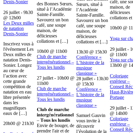
Denis-Sonier
café, une s
des Bonnes Sœurs,
Sœurs, situé à
maison, de
situé à l’Académie
l’Académie
26 juillet - 9h30
délicieuses
Sainte-Famille.
Sainte-Famille.
@
12h00
collations e
Savourez un bon
Savourez un bon
Les Deux milles
café, une soupe
café, une soupe
10h00
@
1
de natation
maison, de
maison, de
Denis-Sonier
délicieuses
délicieuses
Yoga sur ch
collations et […]
collations et […]
Inscrivez vous à
l'événement Les
29 juillet - 
10h00
@
11h00
13h30
@
15h30
Deux milles de
@
11h00
Club de marche
Conférence «
natation Denis-
Yoga sur ch
intergénérationnel –
L’histoire de la
Sonier. Longez
13h00
@
1
Tous les lundis
musique
au cœur de
classique »
l’action avec
Coloriage
27 juillet - 10h00
@
28 juillet - 13h30
cette grande
extérieur –
11h00
@
15h30
compétition de
Conseil Récr
Club de marche
Conférence «
natation en eau
Haut-Rivièr
intergénérationnel –
L’histoire de la
libre présentée
Portage
Tous les lundis
musique
dans les
classique »
magnifiques
29 juillet - 
𝐂𝐥𝐮𝐛 𝐝𝐞 𝐦𝐚𝐫𝐜𝐡𝐞
eaux de […]
@
14h00
𝐢𝐧𝐭𝐞𝐫𝐠é𝐧é𝐫𝐚𝐭𝐢𝐨𝐧𝐧𝐞𝐥
Samuel Gauvin
Coloriage
– 𝐓𝐨𝐮𝐬 𝐥𝐞𝐬 𝐥𝐮𝐧𝐝𝐢𝐬
vous invite à
20h00
@
21h30
extérieur –
Envie de bouger, de
découvrir
Conseil Récr
prendre l'air et de
l’évolution de la