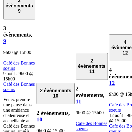
3
évènements
9
3
évènements,
9
4
évèneme
9h00
@
15h00
12
2
Café des Bonnes
évènements
soeurs
4
11
9 août - 9h00
@
évènemen
15h00
12
Café des Bonnes
2
soeurs
2 évènements
9h00
@
15
évènements,
10
Venez prendre
11
une pause dans
Café des B
une ambiance
soeurs
2 évènements,
9h00
@
15h00
chaleureuse et
12 août - 9
10
accueillante au
@
15h00
Café des Bonnes
Café des Bonnes
Café des B
soeurs
9h00
@
15h00
Sœurs, situé à
soeurs