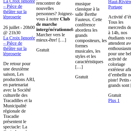
La Croix Ignorée
Haut-Rivièr
rencontrer de
musique
– Pièce de
Portage
nouvelles
classique à la
théâtre sur la
personnes? Joignez-
salle Berthe
léproserie
Activité d’é
vous à notre 𝐂𝐥𝐮𝐛
Fauteux. Cette
Tous les
𝐝𝐞 𝐦𝐚𝐫𝐜𝐡𝐞
conférence
26 juillet - 20h00
mercredis d
𝐢𝐧𝐭𝐞𝐫𝐠é𝐧é𝐫𝐚𝐭𝐢𝐨𝐧𝐧𝐞𝐥-
abordera les
@
21h30
à 14h, nos
Marcher vers le
grands
La Croix Ignorée
étudiants vo
mieux-être! […]
compositeurs, les
– Pièce de
attendent av
formes
théâtre sur la
enthousiasm
Gratuit
musicales, les
léproserie
pour une bel
styles et les
activité de
caractéristiques
De retour pour
coloriage
[…]
une deuxième
extérieur afi
saison, Les
d’embellir n
Gratuit
productions ARI,
piste! Petits 
en partenariat
grands sont
avec la Société
culturelle des
Gratuit
Tracadilles et la
Plus 1
Municipalité
régionale de
Tracadie
présentent le
spectacle: La