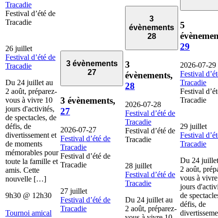
Tracadie
Festival d’été de
3
Tracadie
5
évènements
évènemen
28
29
26 juillet
Festival d’été de
3
3 évènements
2026-07-29
Tracadie
27
Festival d’é
évènements,
Du 24 juillet au
Tracadie
28
2 août, préparez-
Festival d’é
3 évènements,
vous à vivre 10
Tracadie
2026-07-28
jours d'activités,
27
Festival d’été de
de spectacles, de
Tracadie
défis, de
29 juillet
2026-07-27
Festival d’été de
divertissement et
Festival d’é
Festival d’été de
Tracadie
de moments
Tracadie
Tracadie
mémorables pour
Festival d’été de
Du 24 juille
toute la famille et
Tracadie
28 juillet
2 août, prép
amis. Cette
Festival d’été de
vous à vivre
nouvelle […]
Tracadie
jours d'activ
27 juillet
9h30
@
12h30
de spectacle
Festival d’été de
Du 24 juillet au
défis, de
Tracadie
2 août, préparez-
Tournoi amical
divertisseme
vous à vivre 10