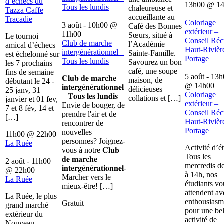
d’échecs du
13h00
@
1
Tous les lundis
chaleureuse et
Tazza Caffe
accueillante au
Tracadie
Coloriage
3 août - 10h00
@
Café des Bonnes
extérieur –
11h00
Sœurs, situé à
Le tournoi
Conseil Récr
Club de marche
l’Académie
amical d’échecs
Haut-Rivièr
intergénérationnel –
Sainte-Famille.
est échelonné sur
Portage
Tous les lundis
Savourez un bon
les 7 prochains
café, une soupe
fins de semaine
5 août - 13
𝐂𝐥𝐮𝐛 𝐝𝐞 𝐦𝐚𝐫𝐜𝐡𝐞
maison, de
débutant le 24 -
@
14h00
𝐢𝐧𝐭𝐞𝐫𝐠é𝐧é𝐫𝐚𝐭𝐢𝐨𝐧𝐧𝐞𝐥
délicieuses
25 janv, 31
Coloriage
– 𝐓𝐨𝐮𝐬 𝐥𝐞𝐬 𝐥𝐮𝐧𝐝𝐢𝐬
collations et […]
janvier et 01 fev,
extérieur –
Envie de bouger, de
7 et 8 fév, 14 et
Conseil Récr
prendre l'air et de
[…]
Haut-Rivièr
rencontrer de
Portage
nouvelles
11h00
@
22h00
personnes? Joignez-
La Ruée
Activité d’é
vous à notre 𝐂𝐥𝐮𝐛
Tous les
𝐝𝐞 𝐦𝐚𝐫𝐜𝐡𝐞
2 août - 11h00
mercredis d
𝐢𝐧𝐭𝐞𝐫𝐠é𝐧é𝐫𝐚𝐭𝐢𝐨𝐧𝐧𝐞𝐥-
@
22h00
à 14h, nos
Marcher vers le
La Ruée
étudiants vo
mieux-être! […]
attendent av
La Ruée, le plus
enthousiasm
Gratuit
grand marché
pour une bel
extérieur du
activité de
Nouveau-