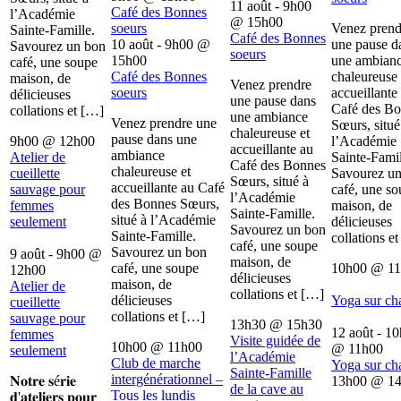
11 août - 9h00
Café des Bonnes
l’Académie
@
15h00
soeurs
Venez prend
Sainte-Famille.
Café des Bonnes
10 août - 9h00
@
une pause d
Savourez un bon
soeurs
15h00
une ambian
café, une soupe
Café des Bonnes
chaleureuse 
maison, de
Venez prendre
soeurs
accueillante
délicieuses
une pause dans
Café des B
collations et […]
une ambiance
Venez prendre une
Sœurs, situé
chaleureuse et
pause dans une
9h00
@
12h00
l’Académie
accueillante au
ambiance
Atelier de
Sainte-Famil
Café des Bonnes
chaleureuse et
cueillette
Savourez u
Sœurs, situé à
accueillante au Café
sauvage pour
café, une s
l’Académie
des Bonnes Sœurs,
femmes
maison, de
Sainte-Famille.
situé à l’Académie
seulement
délicieuses
Savourez un bon
Sainte-Famille.
collations e
café, une soupe
Savourez un bon
9 août - 9h00
@
maison, de
café, une soupe
10h00
@
1
12h00
délicieuses
maison, de
Atelier de
collations et […]
délicieuses
Yoga sur ch
cueillette
collations et […]
sauvage pour
13h30
@
15h30
12 août - 1
femmes
Visite guidée de
10h00
@
11h00
@
11h00
seulement
l’Académie
Club de marche
Yoga sur ch
Sainte-Famille
intergénérationnel –
𝐍𝐨𝐭𝐫𝐞 𝐬é𝐫𝐢𝐞
13h00
@
1
de la cave au
Tous les lundis
𝐝'𝐚𝐭𝐞𝐥𝐢𝐞𝐫𝐬 𝐩𝐨𝐮𝐫