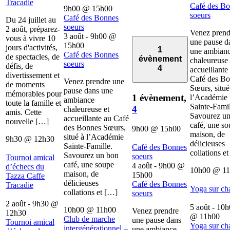
Tracadie
Café des B
9h00
@
15h00
soeurs
Café des Bonnes
Du 24 juillet au
soeurs
2 août, préparez-
Venez prend
3 août - 9h00
@
vous à vivre 10
une pause d
15h00
jours d'activités,
1
une ambian
Café des Bonnes
de spectacles, de
évènement
chaleureuse 
soeurs
défis, de
4
accueillante
divertissement et
Café des B
Venez prendre une
de moments
Sœurs, situé
pause dans une
mémorables pour
1 évènement,
l’Académie
ambiance
toute la famille et
Sainte-Famil
4
chaleureuse et
amis. Cette
Savourez u
accueillante au Café
nouvelle […]
café, une s
des Bonnes Sœurs,
9h00
@
15h00
maison, de
situé à l’Académie
9h30
@
12h30
délicieuses
Sainte-Famille.
Café des Bonnes
collations e
Savourez un bon
soeurs
Tournoi amical
café, une soupe
4 août - 9h00
@
d’échecs du
10h00
@
1
maison, de
15h00
Tazza Caffe
délicieuses
Café des Bonnes
Tracadie
Yoga sur ch
collations et […]
soeurs
2 août - 9h30
@
5 août - 10
10h00
@
11h00
Venez prendre
12h30
@
11h00
Club de marche
une pause dans
Tournoi amical
Yoga sur ch
intergénérationnel –
une ambiance