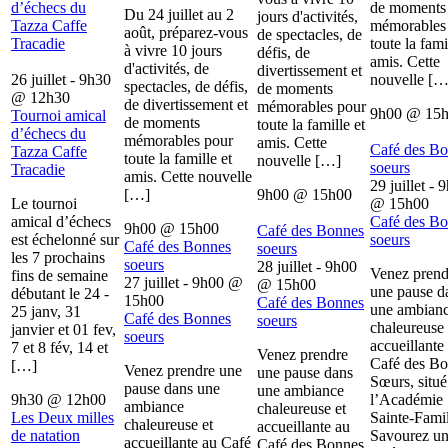
d’échecs du
de moments
Du 24 juillet au 2
jours d'activités,
Tazza Caffe
mémorables
août, préparez-vous
de spectacles, de
Tracadie
toute la fami
à vivre 10 jours
défis, de
amis. Cette
d'activités, de
divertissement et
26 juillet - 9h30
nouvelle […
spectacles, de défis,
de moments
@
12h30
de divertissement et
mémorables pour
9h00
@
15
Tournoi amical
de moments
toute la famille et
d’échecs du
mémorables pour
amis. Cette
Café des B
Tazza Caffe
toute la famille et
nouvelle […]
soeurs
Tracadie
amis. Cette nouvelle
29 juillet - 
[…]
9h00
@
15h00
Le tournoi
@
15h00
amical d’échecs
Café des B
9h00
@
15h00
Café des Bonnes
est échelonné sur
soeurs
Café des Bonnes
soeurs
les 7 prochains
soeurs
28 juillet - 9h00
Venez prend
fins de semaine
27 juillet - 9h00
@
@
15h00
une pause d
débutant le 24 -
15h00
Café des Bonnes
une ambian
25 janv, 31
Café des Bonnes
soeurs
chaleureuse 
janvier et 01 fev,
soeurs
accueillante
7 et 8 fév, 14 et
Venez prendre
Café des B
[…]
Venez prendre une
une pause dans
Sœurs, situé
pause dans une
une ambiance
9h30
@
12h00
l’Académie
ambiance
chaleureuse et
Les Deux milles
Sainte-Famil
chaleureuse et
accueillante au
de natation
Savourez u
accueillante au Café
Café des Bonnes