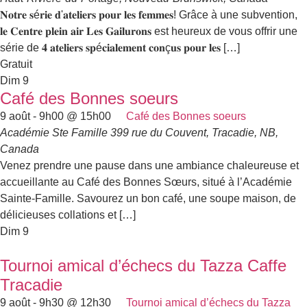
𝐍𝐨𝐭𝐫𝐞 𝐬é𝐫𝐢𝐞 𝐝'𝐚𝐭𝐞𝐥𝐢𝐞𝐫𝐬 𝐩𝐨𝐮𝐫 𝐥𝐞𝐬 𝐟𝐞𝐦𝐦𝐞𝐬! Grâce à une subvention,
𝐥𝐞 𝐂𝐞𝐧𝐭𝐫𝐞 𝐩𝐥𝐞𝐢𝐧 𝐚𝐢𝐫 𝐋𝐞𝐬 𝐆𝐚𝐢𝐥𝐮𝐫𝐨𝐧𝐬 est heureux de vous offrir une
série de 𝟒 𝐚𝐭𝐞𝐥𝐢𝐞𝐫𝐬 𝐬𝐩é𝐜𝐢𝐚𝐥𝐞𝐦𝐞𝐧𝐭 𝐜𝐨𝐧ç𝐮𝐬 𝐩𝐨𝐮𝐫 𝐥𝐞𝐬 […]
Gratuit
Dim
9
Café des Bonnes soeurs
9 août - 9h00
@
15h00
Café des Bonnes soeurs
Académie Ste Famille
399 rue du Couvent, Tracadie, NB,
Canada
Venez prendre une pause dans une ambiance chaleureuse et
accueillante au Café des Bonnes Sœurs, situé à l’Académie
Sainte-Famille. Savourez un bon café, une soupe maison, de
délicieuses collations et […]
Dim
9
Tournoi amical d’échecs du Tazza Caffe
Tracadie
9 août - 9h30
@
12h30
Tournoi amical d’échecs du Tazza