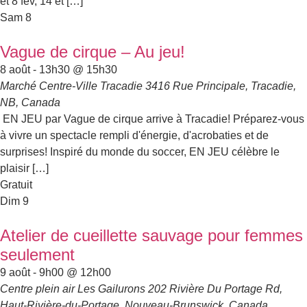
et 8 fév, 14 et […]
Sam
8
Vague de cirque – Au jeu!
8 août - 13h30
@
15h30
Marché Centre-Ville Tracadie
3416 Rue Principale, Tracadie,
NB, Canada
EN JEU par Vague de cirque arrive à Tracadie! Préparez-vous
à vivre un spectacle rempli d'énergie, d'acrobaties et de
surprises! Inspiré du monde du soccer, EN JEU célèbre le
plaisir […]
Gratuit
Dim
9
Atelier de cueillette sauvage pour femmes
seulement
9 août - 9h00
@
12h00
Centre plein air Les Gailurons
202 Rivière Du Portage Rd,
Haut-Rivière-du-Portage, Nouveau-Brunswick, Canada