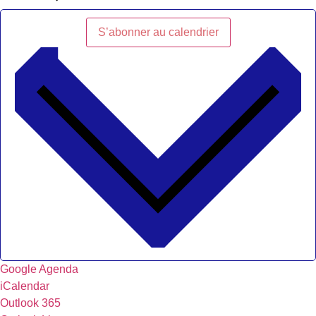
S’abonner au calendrier
Google Agenda
iCalendar
Outlook 365