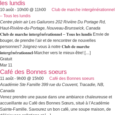
les lundis
10 août - 10h00
@
11h00
Club de marche intergénérationnel
– Tous les lundis
Centre plein air Les Gailurons
202 Rivière Du Portage Rd,
Haut-Rivière-du-Portage, Nouveau-Brunswick, Canada
𝐂𝐥𝐮𝐛 𝐝𝐞 𝐦𝐚𝐫𝐜𝐡𝐞 𝐢𝐧𝐭𝐞𝐫𝐠é𝐧é𝐫𝐚𝐭𝐢𝐨𝐧𝐧𝐞𝐥 – 𝐓𝐨𝐮𝐬 𝐥𝐞𝐬 𝐥𝐮𝐧𝐝𝐢𝐬 Envie de
bouger, de prendre l'air et de rencontrer de nouvelles
personnes? Joignez-vous à notre 𝐂𝐥𝐮𝐛 𝐝𝐞 𝐦𝐚𝐫𝐜𝐡𝐞
𝐢𝐧𝐭𝐞𝐫𝐠é𝐧é𝐫𝐚𝐭𝐢𝐨𝐧𝐧𝐞𝐥-Marcher vers le mieux-être! […]
Gratuit
Mar
11
Café des Bonnes soeurs
11 août - 9h00
@
15h00
Café des Bonnes soeurs
Académie Ste Famille
399 rue du Couvent, Tracadie, NB,
Canada
Venez prendre une pause dans une ambiance chaleureuse et
accueillante au Café des Bonnes Sœurs, situé à l’Académie
Sainte-Famille. Savourez un bon café, une soupe maison, de