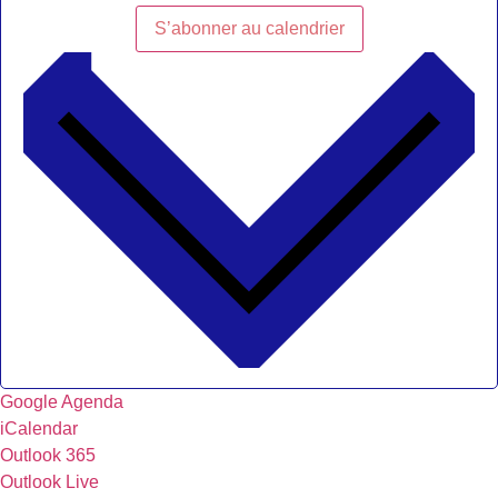
S’abonner au calendrier
Google Agenda
iCalendar
Outlook 365
Outlook Live