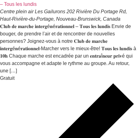
– Tous les lundis
Centre plein air Les Gailurons
202 Rivière Du Portage Rd,
Haut-Rivière-du-Portage, Nouveau-Brunswick, Canada
𝐂𝐥𝐮𝐛 𝐝𝐞 𝐦𝐚𝐫𝐜𝐡𝐞 𝐢𝐧𝐭𝐞𝐫𝐠é𝐧é𝐫𝐚𝐭𝐢𝐨𝐧𝐧𝐞𝐥 – 𝐓𝐨𝐮𝐬 𝐥𝐞𝐬 𝐥𝐮𝐧𝐝𝐢𝐬 Envie de
bouger, de prendre l'air et de rencontrer de nouvelles
personnes? Joignez-vous à notre 𝐂𝐥𝐮𝐛 𝐝𝐞 𝐦𝐚𝐫𝐜𝐡𝐞
𝐢𝐧𝐭𝐞𝐫𝐠é𝐧é𝐫𝐚𝐭𝐢𝐨𝐧𝐧𝐞𝐥-Marcher vers le mieux-être! 𝐓𝐨𝐮𝐬 𝐥𝐞𝐬 𝐥𝐮𝐧𝐝𝐢𝐬 à
𝟏𝟎𝐡 Chaque marche est encadrée par un 𝐞𝐧𝐭𝐫𝐚î𝐧𝐞𝐮𝐫 𝐩𝐫𝐢𝐯é qui
vous accompagne et adapte le rythme au groupe. Au retour,
une […]
Gratuit