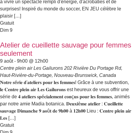
à vivre un spectacle rempli d'énergie, d'acrobaties et de
surprises! Inspiré du monde du soccer, EN JEU célèbre le
plaisir […]
Gratuit
Dim
9
Atelier de cueillette sauvage pour femmes
seulement
9 août - 9h00
@
12h00
Centre plein air Les Gailurons
202 Rivière Du Portage Rd,
Haut-Rivière-du-Portage, Nouveau-Brunswick, Canada
𝐍𝐨𝐭𝐫𝐞 𝐬é𝐫𝐢𝐞 𝐝'𝐚𝐭𝐞𝐥𝐢𝐞𝐫𝐬 𝐩𝐨𝐮𝐫 𝐥𝐞𝐬 𝐟𝐞𝐦𝐦𝐞𝐬! Grâce à une subvention,
𝐥𝐞 𝐂𝐞𝐧𝐭𝐫𝐞 𝐩𝐥𝐞𝐢𝐧 𝐚𝐢𝐫 𝐋𝐞𝐬 𝐆𝐚𝐢𝐥𝐮𝐫𝐨𝐧𝐬 est heureux de vous offrir une
série de 𝟒 𝐚𝐭𝐞𝐥𝐢𝐞𝐫𝐬 𝐬𝐩é𝐜𝐢𝐚𝐥𝐞𝐦𝐞𝐧𝐭 𝐜𝐨𝐧ç𝐮𝐬 𝐩𝐨𝐮𝐫 𝐥𝐞𝐬 𝐟𝐞𝐦𝐦𝐞𝐬, animés
par notre amie Madia botanica. 𝐃𝐞𝐮𝐱𝐢è𝐦𝐞 𝐚𝐭𝐞𝐥𝐢𝐞𝐫 : 𝐂𝐮𝐞𝐢𝐥𝐥𝐞𝐭𝐭𝐞
𝐬𝐚𝐮𝐯𝐚𝐠𝐞 𝐃𝐢𝐦𝐚𝐧𝐜𝐡𝐞 𝟗 𝐚𝐨û𝐭 𝐝𝐞 𝟗𝐡𝟎𝟎 à 𝟏𝟐𝐡𝟎𝟎 Lieu : 𝐂𝐞𝐧𝐭𝐫𝐞 𝐩𝐥𝐞𝐢𝐧 𝐚𝐢𝐫
𝐋𝐞𝐬 […]
Gratuit
Dim
9