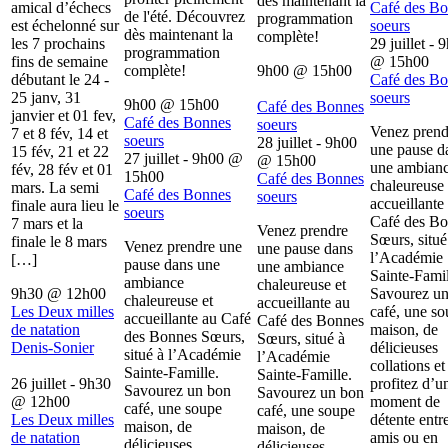
dès maintenant la
amical d’échecs
Café des B
de l'été. Découvrez
programmation
est échelonné sur
soeurs
dès maintenant la
complète!
les 7 prochains
29 juillet - 
programmation
fins de semaine
@
15h00
complète!
9h00
@
15h00
débutant le 24 -
Café des B
25 janv, 31
soeurs
9h00
@
15h00
Café des Bonnes
janvier et 01 fev,
Café des Bonnes
soeurs
Venez prend
7 et 8 fév, 14 et
soeurs
28 juillet - 9h00
une pause d
15 fév, 21 et 22
27 juillet - 9h00
@
@
15h00
une ambian
fév, 28 fév et 01
15h00
Café des Bonnes
chaleureuse 
mars. La semi
Café des Bonnes
soeurs
accueillante
finale aura lieu le
soeurs
Café des B
7 mars et la
Venez prendre
Sœurs, situé
finale le 8 mars
Venez prendre une
une pause dans
l’Académie
[…]
pause dans une
une ambiance
Sainte-Famil
ambiance
chaleureuse et
9h30
@
12h00
Savourez u
chaleureuse et
accueillante au
Les Deux milles
café, une s
accueillante au Café
Café des Bonnes
de natation
maison, de
des Bonnes Sœurs,
Sœurs, situé à
Denis-Sonier
délicieuses
situé à l’Académie
l’Académie
collations et
Sainte-Famille.
Sainte-Famille.
26 juillet - 9h30
profitez d’u
Savourez un bon
Savourez un bon
@
12h00
moment de
café, une soupe
café, une soupe
Les Deux milles
détente entr
maison, de
maison, de
de natation
amis ou en
délicieuses
délicieuses