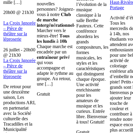
mille […]
Haut-Rivièr
nouvelles
l’évolution de la
Portage
personnes? Joignez-
musique
20h00
@
21h30
vous à notre 𝐂𝐥𝐮𝐛
classique à la
Activité d’é
𝐝𝐞 𝐦𝐚𝐫𝐜𝐡𝐞
salle Berthe
La Croix Ignorée
Tous les
𝐢𝐧𝐭𝐞𝐫𝐠é𝐧é𝐫𝐚𝐭𝐢𝐨𝐧𝐧𝐞𝐥-
Fauteux. Cette
– Pièce de
mercredis d
Marcher vers le
conférence
théâtre sur la
à 14h, nos
mieux-être! 𝐓𝐨𝐮𝐬
abordera les
léproserie
étudiants vo
𝐥𝐞𝐬 𝐥𝐮𝐧𝐝𝐢𝐬 à 𝟏𝟎𝐡
grands
attendent av
Chaque marche est
compositeurs, les
26 juillet - 20h00
enthousiasm
encadrée par un
formes
@
21h30
pour une bel
𝐞𝐧𝐭𝐫𝐚î𝐧𝐞𝐮𝐫 𝐩𝐫𝐢𝐯é
musicales, les
La Croix Ignorée
activité de
qui vous
styles et les
– Pièce de
coloriage
accompagne et
caractéristiques
théâtre sur la
extérieur afi
adapte le rythme au
qui distinguent
léproserie
d’embellir n
groupe. Au retour,
chaque époque.
piste! Petits 
une […]
Une activité
De retour pour
grands sont 
enrichissante
une deuxième
bienvenus p
Gratuit
pour les
saison, Les
ajouter leur
amateurs de
productions ARI,
touche de
musique et les
en partenariat
couleur et
curieux. Entrée
avec la Société
contribuer à
libre. Bienvenue
culturelle des
rendre notre
à tous! Gratuit!
Tracadilles et la
espace enco
Municipalité
plus accueill
Gratuit