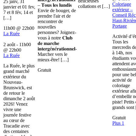
délicieuses
25 janv, 31
Coloriage
– 𝐓𝐨𝐮𝐬 𝐥𝐞𝐬 𝐥𝐮𝐧𝐝𝐢𝐬
collations et […]
janvier et 01 fev,
extérieur –
Envie de bouger, de
7 et 8 fév, 14 et
Conseil Récr
prendre l'air et de
[…]
Haut-Rivièr
rencontrer de
Portage
nouvelles
11h00
@
22h00
personnes? Joignez-
La Ruée
Activité d’é
vous à notre 𝐂𝐥𝐮𝐛
Tous les
𝐝𝐞 𝐦𝐚𝐫𝐜𝐡𝐞
2 août - 11h00
mercredis d
𝐢𝐧𝐭𝐞𝐫𝐠é𝐧é𝐫𝐚𝐭𝐢𝐨𝐧𝐧𝐞𝐥-
@
22h00
à 14h, nos
Marcher vers le
La Ruée
étudiants vo
mieux-être! […]
attendent av
La Ruée, le plus
enthousiasm
Gratuit
grand marché
pour une bel
extérieur du
activité de
Nouveau-
coloriage
Brunswick, est
extérieur afi
de retour le
d’embellir n
dimanche 2 août
piste! Petits 
2026! Venez
grands sont
vivre une
journée festive
Gratuit
au cœur de
Plus 1
Tracadie avec
des centaines