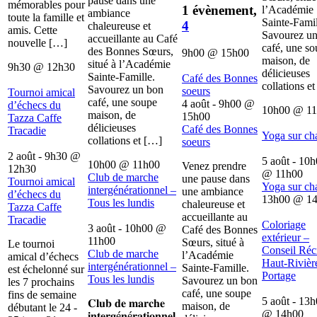
pause dans une
mémorables pour
1 évènement,
l’Académie
ambiance
toute la famille et
Sainte-Famil
4
chaleureuse et
amis. Cette
Savourez u
accueillante au Café
nouvelle […]
café, une s
des Bonnes Sœurs,
9h00
@
15h00
maison, de
situé à l’Académie
9h30
@
12h30
délicieuses
Sainte-Famille.
Café des Bonnes
collations e
Savourez un bon
soeurs
Tournoi amical
café, une soupe
4 août - 9h00
@
d’échecs du
10h00
@
1
maison, de
15h00
Tazza Caffe
délicieuses
Café des Bonnes
Tracadie
Yoga sur ch
collations et […]
soeurs
2 août - 9h30
@
5 août - 10
10h00
@
11h00
Venez prendre
12h30
@
11h00
Club de marche
une pause dans
Tournoi amical
Yoga sur ch
intergénérationnel –
une ambiance
d’échecs du
13h00
@
1
Tous les lundis
chaleureuse et
Tazza Caffe
accueillante au
Tracadie
Coloriage
3 août - 10h00
@
Café des Bonnes
extérieur –
11h00
Sœurs, situé à
Le tournoi
Conseil Récr
Club de marche
l’Académie
amical d’échecs
Haut-Rivièr
intergénérationnel –
Sainte-Famille.
est échelonné sur
Portage
Tous les lundis
Savourez un bon
les 7 prochains
café, une soupe
fins de semaine
5 août - 13
𝐂𝐥𝐮𝐛 𝐝𝐞 𝐦𝐚𝐫𝐜𝐡𝐞
maison, de
débutant le 24 -
@
14h00
𝐢𝐧𝐭𝐞𝐫𝐠é𝐧é𝐫𝐚𝐭𝐢𝐨𝐧𝐧𝐞𝐥