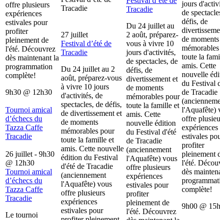
Festival d’été de
jours d'activ
offre plusieurs
Tracadie
Tracadie
de spectacle
expériences
défis, de
estivales pour
Du 24 juillet au
divertisseme
profiter
27 juillet
2 août, préparez-
de moments
pleinement de
Festival d’été de
vous à vivre 10
mémorables
l'été. Découvrez
Tracadie
jours d'activités,
toute la fami
dès maintenant la
de spectacles, de
amis. Cette
programmation
Du 24 juillet au 2
défis, de
nouvelle édi
complète!
août, préparez-vous
divertissement et
du Festival d
à vivre 10 jours
de moments
9h30
@
12h30
de Tracadie
d'activités, de
mémorables pour
(ancienneme
spectacles, de défis,
toute la famille et
Tournoi amical
l'Aquafête) 
de divertissement et
amis. Cette
d’échecs du
offre plusieu
de moments
nouvelle édition
Tazza Caffe
expériences
mémorables pour
du Festival d'été
Tracadie
estivales po
toute la famille et
de Tracadie
profiter
amis. Cette nouvelle
(anciennement
26 juillet - 9h30
pleinement 
édition du Festival
l'Aquafête) vous
@
12h30
l'été. Décou
d'été de Tracadie
offre plusieurs
Tournoi amical
dès maintena
(anciennement
expériences
d’échecs du
programmat
l'Aquafête) vous
estivales pour
Tazza Caffe
complète!
offre plusieurs
profiter
Tracadie
expériences
pleinement de
9h00
@
15
estivales pour
l'été. Découvrez
Le tournoi
profiter pleinement