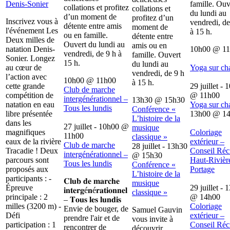
Denis-Sonier
famille. Ouv
collations et profitez
collations et
du lundi au
d’un moment de
profitez d’un
Inscrivez vous à
vendredi, de
détente entre amis
moment de
l'événement Les
à 15 h.
ou en famille.
détente entre
Deux milles de
Ouvert du lundi au
amis ou en
natation Denis-
10h00
@
1
vendredi, de 9 h à
famille. Ouvert
Sonier. Longez
15 h.
du lundi au
au cœur de
Yoga sur ch
vendredi, de 9 h
l’action avec
10h00
@
11h00
à 15 h.
cette grande
29 juillet - 
Club de marche
compétition de
@
11h00
intergénérationnel –
13h30
@
15h30
natation en eau
Yoga sur ch
Tous les lundis
Conférence «
libre présentée
13h00
@
1
L’histoire de la
dans les
27 juillet - 10h00
@
musique
magnifiques
Coloriage
11h00
classique »
eaux de la rivière
extérieur –
Club de marche
28 juillet - 13h30
Tracadie ! Deux
Conseil Récr
intergénérationnel –
@
15h30
parcours sont
Haut-Rivièr
Tous les lundis
Conférence «
proposés aux
Portage
L’histoire de la
participants : -
𝐂𝐥𝐮𝐛 𝐝𝐞 𝐦𝐚𝐫𝐜𝐡𝐞
musique
Épreuve
29 juillet - 
𝐢𝐧𝐭𝐞𝐫𝐠é𝐧é𝐫𝐚𝐭𝐢𝐨𝐧𝐧𝐞𝐥
classique »
principale : 2
@
14h00
– 𝐓𝐨𝐮𝐬 𝐥𝐞𝐬 𝐥𝐮𝐧𝐝𝐢𝐬
milles (3200 m) -
Coloriage
Envie de bouger, de
Samuel Gauvin
Défi
extérieur –
prendre l'air et de
vous invite à
participation : 1
Conseil Récr
rencontrer de
découvrir