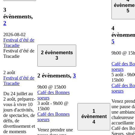
évèneme
3
5
évènements,
2
4
évènemen
2026-08-02
Festival d’été de
5
Tracadie
Festival d’été de
2 évènements
9h00
@
15
Tracadie
3
Café des B
soeurs
2 août
5 août - 9h0
2 évènements,
3
Festival d’été de
15h00
Tracadie
Café des B
9h00
@
15h00
soeurs
Café des Bonnes
Du 24 juillet au
soeurs
2 août, préparez-
Venez prend
3 août - 9h00
@
vous à vivre 10
une pause d
15h00
jours d'activités,
1
une ambian
Café des Bonnes
de spectacles, de
évènement
chaleureuse 
soeurs
défis, de
4
accueillante
divertissement et
Café des B
Venez prendre une
de moments
Sœurs, situé