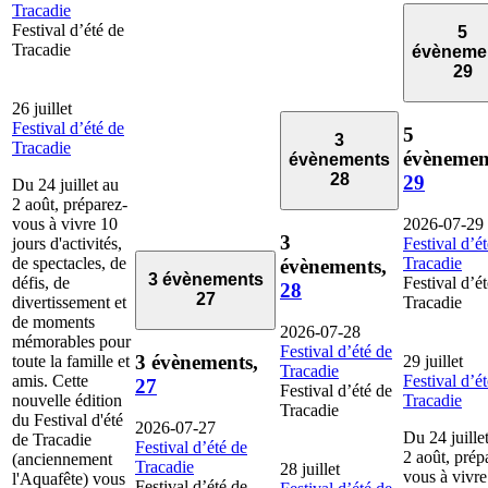
Tracadie
Festival d’été de
5
Tracadie
évèneme
29
26 juillet
Festival d’été de
5
3
Tracadie
évènemen
évènements
28
29
Du 24 juillet au
2 août, préparez-
vous à vivre 10
2026-07-29
3
jours d'activités,
Festival d’é
de spectacles, de
Tracadie
évènements,
3 évènements
défis, de
Festival d’é
28
27
divertissement et
Tracadie
de moments
2026-07-28
mémorables pour
Festival d’été de
3 évènements,
toute la famille et
29 juillet
Tracadie
amis. Cette
Festival d’é
27
Festival d’été de
nouvelle édition
Tracadie
Tracadie
du Festival d'été
2026-07-27
Du 24 juille
de Tracadie
Festival d’été de
2 août, prép
(anciennement
Tracadie
28 juillet
vous à vivre
l'Aquafête) vous
Festival d’été de