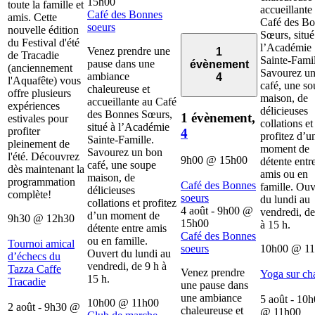
15h00
toute la famille et
accueillante
Café des Bonnes
amis. Cette
Café des B
soeurs
nouvelle édition
Sœurs, situé
du Festival d'été
l’Académie
Venez prendre une
1
de Tracadie
Sainte-Famil
pause dans une
évènement
(anciennement
Savourez u
ambiance
4
l'Aquafête) vous
café, une s
chaleureuse et
offre plusieurs
maison, de
accueillante au Café
expériences
délicieuses
des Bonnes Sœurs,
1 évènement,
estivales pour
collations et
situé à l’Académie
profiter
4
profitez d’u
Sainte-Famille.
pleinement de
moment de
Savourez un bon
l'été. Découvrez
9h00
@
15h00
détente entr
café, une soupe
dès maintenant la
amis ou en
maison, de
programmation
Café des Bonnes
famille. Ouv
délicieuses
complète!
soeurs
du lundi au
collations et profitez
4 août - 9h00
@
vendredi, de
d’un moment de
9h30
@
12h30
15h00
à 15 h.
détente entre amis
Café des Bonnes
ou en famille.
Tournoi amical
soeurs
10h00
@
1
Ouvert du lundi au
d’échecs du
vendredi, de 9 h à
Tazza Caffe
Venez prendre
Yoga sur ch
15 h.
Tracadie
une pause dans
une ambiance
5 août - 10
10h00
@
11h00
2 août - 9h30
@
chaleureuse et
@
11h00