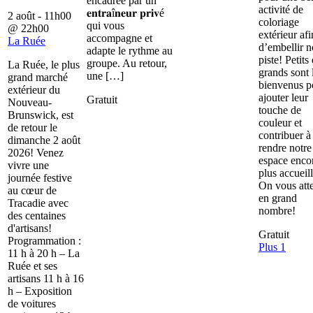
encadrée par un
activité de
𝐞𝐧𝐭𝐫𝐚î𝐧𝐞𝐮𝐫 𝐩𝐫𝐢𝐯é
2 août - 11h00
coloriage
qui vous
@
22h00
extérieur afi
accompagne et
La Ruée
d’embellir n
adapte le rythme au
piste! Petits 
groupe. Au retour,
La Ruée, le plus
grands sont 
une […]
grand marché
bienvenus p
extérieur du
ajouter leur
Gratuit
Nouveau-
touche de
Brunswick, est
couleur et
de retour le
contribuer à
dimanche 2 août
rendre notre
2026! Venez
espace enco
vivre une
plus accueill
journée festive
On vous att
au cœur de
en grand
Tracadie avec
nombre!
des centaines
d'artisans!
Gratuit
Programmation :
Plus 1
11 h à 20 h – La
Ruée et ses
artisans 11 h à 16
h – Exposition
de voitures