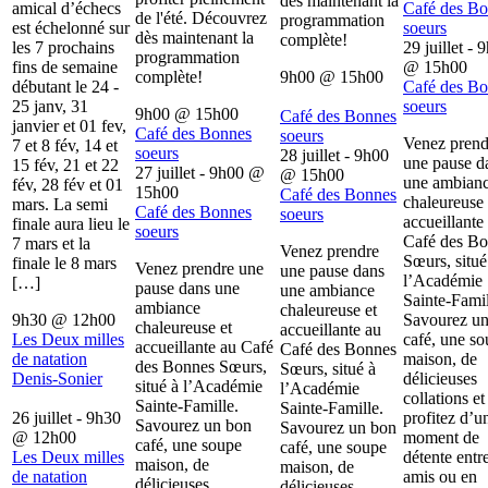
dès maintenant la
amical d’échecs
Café des B
de l'été. Découvrez
programmation
est échelonné sur
soeurs
dès maintenant la
complète!
les 7 prochains
29 juillet - 
programmation
fins de semaine
@
15h00
complète!
9h00
@
15h00
débutant le 24 -
Café des B
25 janv, 31
soeurs
9h00
@
15h00
Café des Bonnes
janvier et 01 fev,
Café des Bonnes
soeurs
Venez prend
7 et 8 fév, 14 et
soeurs
28 juillet - 9h00
une pause d
15 fév, 21 et 22
27 juillet - 9h00
@
@
15h00
une ambian
fév, 28 fév et 01
15h00
Café des Bonnes
chaleureuse 
mars. La semi
Café des Bonnes
soeurs
accueillante
finale aura lieu le
soeurs
Café des B
7 mars et la
Venez prendre
Sœurs, situé
finale le 8 mars
Venez prendre une
une pause dans
l’Académie
[…]
pause dans une
une ambiance
Sainte-Famil
ambiance
chaleureuse et
9h30
@
12h00
Savourez u
chaleureuse et
accueillante au
Les Deux milles
café, une s
accueillante au Café
Café des Bonnes
de natation
maison, de
des Bonnes Sœurs,
Sœurs, situé à
Denis-Sonier
délicieuses
situé à l’Académie
l’Académie
collations et
Sainte-Famille.
Sainte-Famille.
26 juillet - 9h30
profitez d’u
Savourez un bon
Savourez un bon
@
12h00
moment de
café, une soupe
café, une soupe
Les Deux milles
détente entr
maison, de
maison, de
de natation
amis ou en
délicieuses
délicieuses