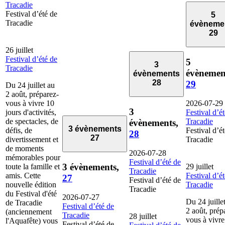
Tracadie
Festival d’été de
5
Tracadie
évèneme
29
26 juillet
Festival d’été de
5
3
Tracadie
évènemen
évènements
28
29
Du 24 juillet au
2 août, préparez-
vous à vivre 10
2026-07-29
3
jours d'activités,
Festival d’é
de spectacles, de
Tracadie
évènements,
3 évènements
défis, de
Festival d’é
28
27
divertissement et
Tracadie
de moments
2026-07-28
mémorables pour
Festival d’été de
3 évènements,
toute la famille et
29 juillet
Tracadie
amis. Cette
Festival d’é
27
Festival d’été de
nouvelle édition
Tracadie
Tracadie
du Festival d'été
2026-07-27
Du 24 juille
de Tracadie
Festival d’été de
2 août, prép
(anciennement
Tracadie
28 juillet
vous à vivre
l'Aquafête) vous
Festival d’été de