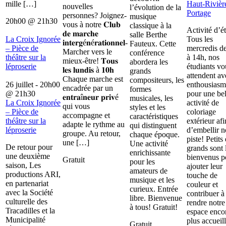
mille […]
Haut-Rivièr
nouvelles
l’évolution de la
Portage
personnes? Joignez-
musique
20h00
@
21h30
vous à notre 𝐂𝐥𝐮𝐛
classique à la
Activité d’é
𝐝𝐞 𝐦𝐚𝐫𝐜𝐡𝐞
salle Berthe
La Croix Ignorée
Tous les
𝐢𝐧𝐭𝐞𝐫𝐠é𝐧é𝐫𝐚𝐭𝐢𝐨𝐧𝐧𝐞𝐥-
Fauteux. Cette
– Pièce de
mercredis d
Marcher vers le
conférence
théâtre sur la
à 14h, nos
mieux-être! 𝐓𝐨𝐮𝐬
abordera les
léproserie
étudiants vo
𝐥𝐞𝐬 𝐥𝐮𝐧𝐝𝐢𝐬 à 𝟏𝟎𝐡
grands
attendent av
Chaque marche est
compositeurs, les
26 juillet - 20h00
enthousiasm
encadrée par un
formes
@
21h30
pour une bel
𝐞𝐧𝐭𝐫𝐚î𝐧𝐞𝐮𝐫 𝐩𝐫𝐢𝐯é
musicales, les
La Croix Ignorée
activité de
qui vous
styles et les
– Pièce de
coloriage
accompagne et
caractéristiques
théâtre sur la
extérieur afi
adapte le rythme au
qui distinguent
léproserie
d’embellir n
groupe. Au retour,
chaque époque.
piste! Petits 
une […]
Une activité
De retour pour
grands sont 
enrichissante
une deuxième
bienvenus p
Gratuit
pour les
saison, Les
ajouter leur
amateurs de
productions ARI,
touche de
musique et les
en partenariat
couleur et
curieux. Entrée
avec la Société
contribuer à
libre. Bienvenue
culturelle des
rendre notre
à tous! Gratuit!
Tracadilles et la
espace enco
Municipalité
plus accueill
Gratuit