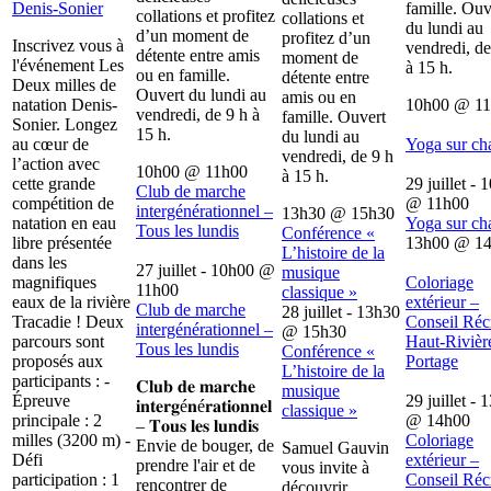
Denis-Sonier
famille. Ouv
collations et profitez
collations et
du lundi au
d’un moment de
profitez d’un
Inscrivez vous à
vendredi, de
détente entre amis
moment de
l'événement Les
à 15 h.
ou en famille.
détente entre
Deux milles de
Ouvert du lundi au
amis ou en
natation Denis-
10h00
@
1
vendredi, de 9 h à
famille. Ouvert
Sonier. Longez
15 h.
du lundi au
au cœur de
Yoga sur ch
vendredi, de 9 h
l’action avec
10h00
@
11h00
à 15 h.
cette grande
29 juillet - 
Club de marche
compétition de
@
11h00
intergénérationnel –
13h30
@
15h30
natation en eau
Yoga sur ch
Tous les lundis
Conférence «
libre présentée
13h00
@
1
L’histoire de la
dans les
27 juillet - 10h00
@
musique
magnifiques
Coloriage
11h00
classique »
eaux de la rivière
extérieur –
Club de marche
28 juillet - 13h30
Tracadie ! Deux
Conseil Récr
intergénérationnel –
@
15h30
parcours sont
Haut-Rivièr
Tous les lundis
Conférence «
proposés aux
Portage
L’histoire de la
participants : -
𝐂𝐥𝐮𝐛 𝐝𝐞 𝐦𝐚𝐫𝐜𝐡𝐞
musique
Épreuve
29 juillet - 
𝐢𝐧𝐭𝐞𝐫𝐠é𝐧é𝐫𝐚𝐭𝐢𝐨𝐧𝐧𝐞𝐥
classique »
principale : 2
@
14h00
– 𝐓𝐨𝐮𝐬 𝐥𝐞𝐬 𝐥𝐮𝐧𝐝𝐢𝐬
milles (3200 m) -
Coloriage
Envie de bouger, de
Samuel Gauvin
Défi
extérieur –
prendre l'air et de
vous invite à
participation : 1
Conseil Récr
rencontrer de
découvrir