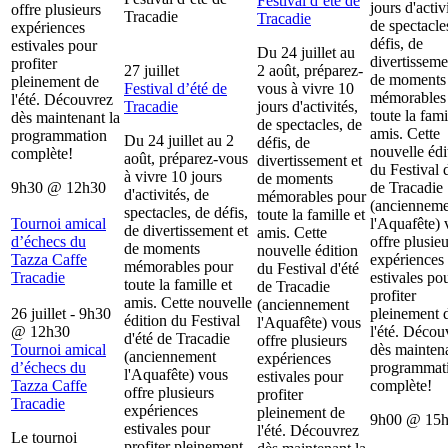
Festival d’été de
jours d'activ
offre plusieurs
Tracadie
Tracadie
de spectacle
expériences
défis, de
estivales pour
Du 24 juillet au
divertisseme
profiter
27 juillet
2 août, préparez-
de moments
pleinement de
Festival d’été de
vous à vivre 10
mémorables
l'été. Découvrez
Tracadie
jours d'activités,
toute la fami
dès maintenant la
de spectacles, de
amis. Cette
programmation
Du 24 juillet au 2
défis, de
nouvelle édi
complète!
août, préparez-vous
divertissement et
du Festival d
à vivre 10 jours
de moments
9h30
@
12h30
de Tracadie
d'activités, de
mémorables pour
(ancienneme
spectacles, de défis,
toute la famille et
Tournoi amical
l'Aquafête) 
de divertissement et
amis. Cette
d’échecs du
offre plusieu
de moments
nouvelle édition
Tazza Caffe
expériences
mémorables pour
du Festival d'été
Tracadie
estivales po
toute la famille et
de Tracadie
profiter
amis. Cette nouvelle
(anciennement
26 juillet - 9h30
pleinement 
édition du Festival
l'Aquafête) vous
@
12h30
l'été. Décou
d'été de Tracadie
offre plusieurs
Tournoi amical
dès maintena
(anciennement
expériences
d’échecs du
programmat
l'Aquafête) vous
estivales pour
Tazza Caffe
complète!
offre plusieurs
profiter
Tracadie
expériences
pleinement de
9h00
@
15
estivales pour
l'été. Découvrez
Le tournoi
profiter pleinement