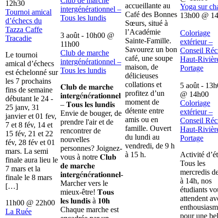
Club de marche
12h30
accueillante au
Yoga sur ch
intergénérationnel –
Tournoi amical
Café des Bonnes
13h00
@
1
Tous les lundis
d’échecs du
Sœurs, situé à
Tazza Caffe
l’Académie
Coloriage
3 août - 10h00
@
Tracadie
Sainte-Famille.
extérieur –
11h00
Savourez un bon
Conseil Récr
Club de marche
Le tournoi
café, une soupe
Haut-Rivièr
intergénérationnel –
amical d’échecs
maison, de
Portage
Tous les lundis
est échelonné sur
délicieuses
les 7 prochains
collations et
5 août - 13
𝐂𝐥𝐮𝐛 𝐝𝐞 𝐦𝐚𝐫𝐜𝐡𝐞
fins de semaine
profitez d’un
@
14h00
𝐢𝐧𝐭𝐞𝐫𝐠é𝐧é𝐫𝐚𝐭𝐢𝐨𝐧𝐧𝐞𝐥
débutant le 24 -
moment de
Coloriage
– 𝐓𝐨𝐮𝐬 𝐥𝐞𝐬 𝐥𝐮𝐧𝐝𝐢𝐬
25 janv, 31
détente entre
extérieur –
Envie de bouger, de
janvier et 01 fev,
amis ou en
Conseil Récr
prendre l'air et de
7 et 8 fév, 14 et
famille. Ouvert
Haut-Rivièr
rencontrer de
15 fév, 21 et 22
du lundi au
Portage
nouvelles
fév, 28 fév et 01
vendredi, de 9 h
personnes? Joignez-
mars. La semi
à 15 h.
Activité d’é
vous à notre 𝐂𝐥𝐮𝐛
finale aura lieu le
Tous les
𝐝𝐞 𝐦𝐚𝐫𝐜𝐡𝐞
7 mars et la
mercredis d
𝐢𝐧𝐭𝐞𝐫𝐠é𝐧é𝐫𝐚𝐭𝐢𝐨𝐧𝐧𝐞𝐥-
finale le 8 mars
à 14h, nos
Marcher vers le
[…]
étudiants vo
mieux-être! 𝐓𝐨𝐮𝐬
attendent av
𝐥𝐞𝐬 𝐥𝐮𝐧𝐝𝐢𝐬 à 𝟏𝟎𝐡
11h00
@
22h00
enthousiasm
Chaque marche est
La Ruée
pour une bel