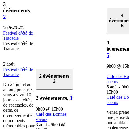
3
évènements,
4
2
évèneme
5
2026-08-02
Festival d’été de
Tracadie
4
Festival d’été de
évènemen
Tracadie
5
2 août
9h00
@
15
Festival d’été de
Tracadie
2 évènements
Café des B
3
soeurs
Du 24 juillet au
5 août - 9h0
2 août, préparez-
15h00
vous à vivre 10
Café des B
2 évènements,
3
jours d'activités,
soeurs
de spectacles, de
9h00
@
15h00
défis, de
Venez prend
Café des Bonnes
divertissement et
une pause d
soeurs
de moments
une ambian
3 août - 9h00
@
mémorables pour
chaleureuse 