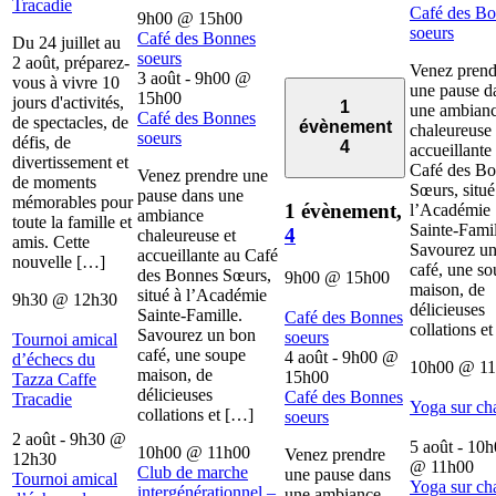
Tracadie
Café des B
9h00
@
15h00
soeurs
Café des Bonnes
Du 24 juillet au
soeurs
2 août, préparez-
Venez prend
3 août - 9h00
@
vous à vivre 10
une pause d
15h00
jours d'activités,
1
une ambian
Café des Bonnes
de spectacles, de
évènement
chaleureuse 
soeurs
défis, de
4
accueillante
divertissement et
Café des B
Venez prendre une
de moments
Sœurs, situé
pause dans une
mémorables pour
1 évènement,
l’Académie
ambiance
toute la famille et
Sainte-Famil
4
chaleureuse et
amis. Cette
Savourez u
accueillante au Café
nouvelle […]
café, une s
des Bonnes Sœurs,
9h00
@
15h00
maison, de
situé à l’Académie
9h30
@
12h30
délicieuses
Sainte-Famille.
Café des Bonnes
collations e
Savourez un bon
soeurs
Tournoi amical
café, une soupe
4 août - 9h00
@
d’échecs du
10h00
@
1
maison, de
15h00
Tazza Caffe
délicieuses
Café des Bonnes
Tracadie
Yoga sur ch
collations et […]
soeurs
2 août - 9h30
@
5 août - 10
10h00
@
11h00
Venez prendre
12h30
@
11h00
Club de marche
une pause dans
Tournoi amical
Yoga sur ch
intergénérationnel –
une ambiance