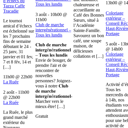
d’échecs du
13h00
@
1
Tous les lundis
chaleureuse et
Tazza Caffe
accueillante au
Tracadie
Coloriage
3 août - 10h00
@
Café des Bonnes
extérieur –
11h00
Sœurs, situé à
Le tournoi
Conseil Récr
Club de marche
l’Académie
amical d’échecs
Haut-Rivièr
intergénérationnel –
Sainte-Famille.
est échelonné sur
Portage
Tous les lundis
Savourez un bon
les 7 prochains
café, une soupe
fins de semaine
5 août - 13
𝐂𝐥𝐮𝐛 𝐝𝐞 𝐦𝐚𝐫𝐜𝐡𝐞
maison, de
débutant le 24 -
@
14h00
𝐢𝐧𝐭𝐞𝐫𝐠é𝐧é𝐫𝐚𝐭𝐢𝐨𝐧𝐧𝐞𝐥
délicieuses
25 janv, 31
Coloriage
– 𝐓𝐨𝐮𝐬 𝐥𝐞𝐬 𝐥𝐮𝐧𝐝𝐢𝐬
collations et […]
janvier et 01 fev,
extérieur –
Envie de bouger, de
7 et 8 fév, 14 et
Conseil Récr
prendre l'air et de
[…]
Haut-Rivièr
rencontrer de
Portage
nouvelles
11h00
@
22h00
personnes? Joignez-
La Ruée
Activité d’é
vous à notre 𝐂𝐥𝐮𝐛
Tous les
𝐝𝐞 𝐦𝐚𝐫𝐜𝐡𝐞
2 août - 11h00
mercredis d
𝐢𝐧𝐭𝐞𝐫𝐠é𝐧é𝐫𝐚𝐭𝐢𝐨𝐧𝐧𝐞𝐥-
@
22h00
à 14h, nos
Marcher vers le
La Ruée
étudiants vo
mieux-être! […]
attendent av
La Ruée, le plus
enthousiasm
Gratuit
grand marché
pour une bel
extérieur du
activité de
Nouveau-