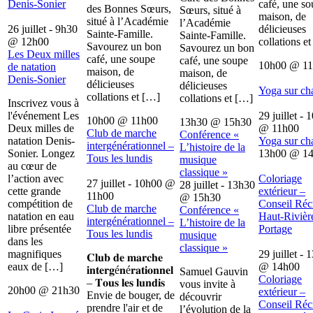
Denis-Sonier
café, une s
des Bonnes Sœurs,
Sœurs, situé à
maison, de
situé à l’Académie
l’Académie
26 juillet - 9h30
délicieuses
Sainte-Famille.
Sainte-Famille.
@
12h00
collations e
Savourez un bon
Savourez un bon
Les Deux milles
café, une soupe
café, une soupe
10h00
@
1
de natation
maison, de
maison, de
Denis-Sonier
délicieuses
délicieuses
Yoga sur ch
collations et […]
collations et […]
Inscrivez vous à
l'événement Les
29 juillet - 
10h00
@
11h00
13h30
@
15h30
Deux milles de
@
11h00
Club de marche
Conférence «
natation Denis-
Yoga sur ch
intergénérationnel –
L’histoire de la
Sonier. Longez
13h00
@
1
Tous les lundis
musique
au cœur de
classique »
l’action avec
Coloriage
27 juillet - 10h00
@
28 juillet - 13h30
cette grande
extérieur –
11h00
@
15h30
compétition de
Conseil Récr
Club de marche
Conférence «
natation en eau
Haut-Rivièr
intergénérationnel –
L’histoire de la
libre présentée
Portage
Tous les lundis
musique
dans les
classique »
magnifiques
29 juillet - 
𝐂𝐥𝐮𝐛 𝐝𝐞 𝐦𝐚𝐫𝐜𝐡𝐞
eaux de […]
@
14h00
𝐢𝐧𝐭𝐞𝐫𝐠é𝐧é𝐫𝐚𝐭𝐢𝐨𝐧𝐧𝐞𝐥
Samuel Gauvin
Coloriage
– 𝐓𝐨𝐮𝐬 𝐥𝐞𝐬 𝐥𝐮𝐧𝐝𝐢𝐬
vous invite à
20h00
@
21h30
extérieur –
Envie de bouger, de
découvrir
Conseil Récr
prendre l'air et de
l’évolution de la