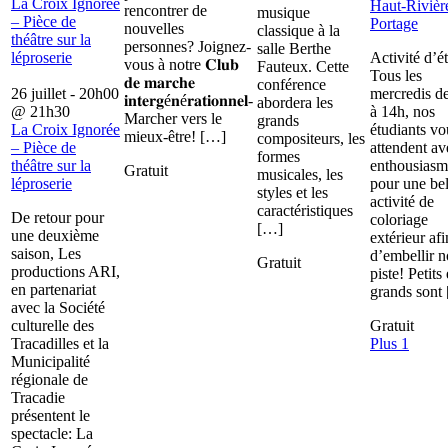
La Croix Ignorée
Haut-Rivièr
rencontrer de
musique
– Pièce de
Portage
nouvelles
classique à la
théâtre sur la
personnes? Joignez-
salle Berthe
léproserie
Activité d’é
vous à notre 𝐂𝐥𝐮𝐛
Fauteux. Cette
Tous les
𝐝𝐞 𝐦𝐚𝐫𝐜𝐡𝐞
conférence
26 juillet - 20h00
mercredis d
𝐢𝐧𝐭𝐞𝐫𝐠é𝐧é𝐫𝐚𝐭𝐢𝐨𝐧𝐧𝐞𝐥-
abordera les
@
21h30
à 14h, nos
Marcher vers le
grands
La Croix Ignorée
étudiants vo
mieux-être! […]
compositeurs, les
– Pièce de
attendent av
formes
théâtre sur la
enthousiasm
Gratuit
musicales, les
léproserie
pour une bel
styles et les
activité de
caractéristiques
De retour pour
coloriage
[…]
une deuxième
extérieur afi
saison, Les
d’embellir n
Gratuit
productions ARI,
piste! Petits 
en partenariat
grands sont
avec la Société
culturelle des
Gratuit
Tracadilles et la
Plus 1
Municipalité
régionale de
Tracadie
présentent le
spectacle: La