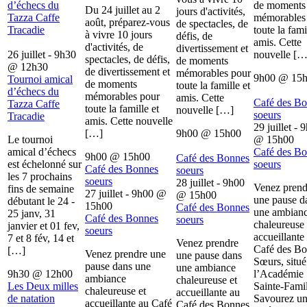
d’échecs du
de moments
Du 24 juillet au 2
jours d'activités,
Tazza Caffe
mémorables
août, préparez-vous
de spectacles, de
Tracadie
toute la fami
à vivre 10 jours
défis, de
amis. Cette
d'activités, de
divertissement et
26 juillet - 9h30
nouvelle […
spectacles, de défis,
de moments
@
12h30
de divertissement et
mémorables pour
9h00
@
15
Tournoi amical
de moments
toute la famille et
d’échecs du
mémorables pour
amis. Cette
Café des B
Tazza Caffe
toute la famille et
nouvelle […]
soeurs
Tracadie
amis. Cette nouvelle
29 juillet - 
[…]
9h00
@
15h00
Le tournoi
@
15h00
amical d’échecs
Café des B
9h00
@
15h00
Café des Bonnes
est échelonné sur
soeurs
Café des Bonnes
soeurs
les 7 prochains
soeurs
28 juillet - 9h00
Venez prend
fins de semaine
27 juillet - 9h00
@
@
15h00
une pause d
débutant le 24 -
15h00
Café des Bonnes
une ambian
25 janv, 31
Café des Bonnes
soeurs
chaleureuse 
janvier et 01 fev,
soeurs
accueillante
7 et 8 fév, 14 et
Venez prendre
Café des B
[…]
Venez prendre une
une pause dans
Sœurs, situé
pause dans une
une ambiance
9h30
@
12h00
l’Académie
ambiance
chaleureuse et
Les Deux milles
Sainte-Famil
chaleureuse et
accueillante au
de natation
Savourez u
accueillante au Café
Café des Bonnes