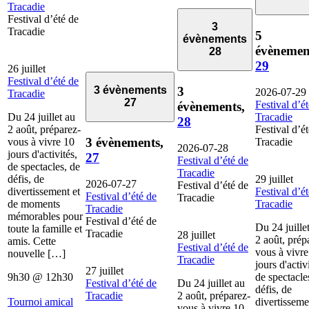
Tracadie
Festival d’été de
3
Tracadie
5
évènements
évènemen
28
29
26 juillet
Festival d’été de
3
3 évènements
2026-07-29
Tracadie
27
Festival d’é
évènements,
Du 24 juillet au
Tracadie
28
2 août, préparez-
Festival d’é
3 évènements,
vous à vivre 10
Tracadie
2026-07-28
jours d'activités,
27
Festival d’été de
de spectacles, de
Tracadie
défis, de
29 juillet
2026-07-27
Festival d’été de
divertissement et
Festival d’é
Festival d’été de
Tracadie
de moments
Tracadie
Tracadie
mémorables pour
Festival d’été de
Du 24 juille
toute la famille et
Tracadie
28 juillet
2 août, prép
amis. Cette
Festival d’été de
vous à vivre
nouvelle […]
Tracadie
jours d'activ
27 juillet
9h30
@
12h30
de spectacle
Festival d’été de
Du 24 juillet au
défis, de
Tracadie
2 août, préparez-
Tournoi amical
divertisseme
vous à vivre 10