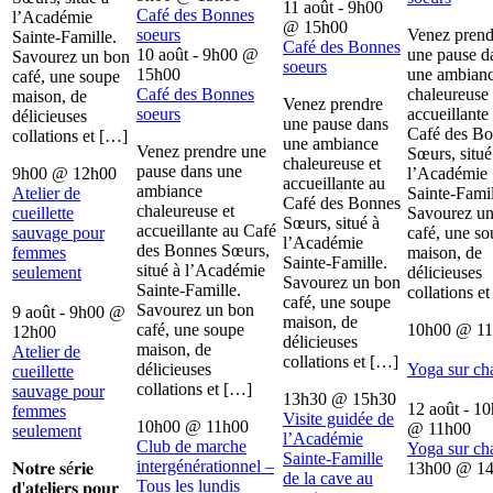
11 août - 9h00
Café des Bonnes
l’Académie
@
15h00
soeurs
Venez prend
Sainte-Famille.
Café des Bonnes
10 août - 9h00
@
une pause d
Savourez un bon
soeurs
15h00
une ambian
café, une soupe
Café des Bonnes
chaleureuse 
maison, de
Venez prendre
soeurs
accueillante
délicieuses
une pause dans
Café des B
collations et […]
une ambiance
Venez prendre une
Sœurs, situé
chaleureuse et
pause dans une
9h00
@
12h00
l’Académie
accueillante au
ambiance
Atelier de
Sainte-Famil
Café des Bonnes
chaleureuse et
cueillette
Savourez u
Sœurs, situé à
accueillante au Café
sauvage pour
café, une s
l’Académie
des Bonnes Sœurs,
femmes
maison, de
Sainte-Famille.
situé à l’Académie
seulement
délicieuses
Savourez un bon
Sainte-Famille.
collations e
café, une soupe
Savourez un bon
9 août - 9h00
@
maison, de
café, une soupe
10h00
@
1
12h00
délicieuses
maison, de
Atelier de
collations et […]
délicieuses
Yoga sur ch
cueillette
collations et […]
sauvage pour
13h30
@
15h30
12 août - 1
femmes
Visite guidée de
10h00
@
11h00
@
11h00
seulement
l’Académie
Club de marche
Yoga sur ch
Sainte-Famille
intergénérationnel –
𝐍𝐨𝐭𝐫𝐞 𝐬é𝐫𝐢𝐞
13h00
@
1
de la cave au
Tous les lundis
𝐝'𝐚𝐭𝐞𝐥𝐢𝐞𝐫𝐬 𝐩𝐨𝐮𝐫