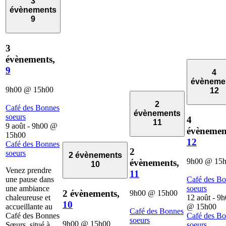
3
évènements
9
3
évènements,
9
4
évèneme
9h00
@
15h00
12
2
Café des Bonnes
évènements
soeurs
4
11
9 août - 9h00
@
évènemen
15h00
12
Café des Bonnes
2
soeurs
2 évènements
9h00
@
15
évènements,
10
Venez prendre
11
une pause dans
Café des B
une ambiance
soeurs
2 évènements,
9h00
@
15h00
chaleureuse et
12 août - 9
10
accueillante au
@
15h00
Café des Bonnes
Café des Bonnes
Café des B
soeurs
9h00
@
15h00
Sœurs, situé à
soeurs