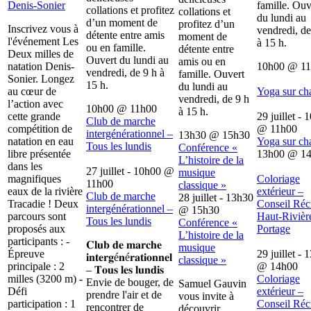
Denis-Sonier
famille. Ouv
collations et profitez
collations et
du lundi au
d’un moment de
profitez d’un
Inscrivez vous à
vendredi, de
détente entre amis
moment de
l'événement Les
à 15 h.
ou en famille.
détente entre
Deux milles de
Ouvert du lundi au
amis ou en
natation Denis-
10h00
@
1
vendredi, de 9 h à
famille. Ouvert
Sonier. Longez
15 h.
du lundi au
au cœur de
Yoga sur ch
vendredi, de 9 h
l’action avec
10h00
@
11h00
à 15 h.
cette grande
29 juillet - 
Club de marche
compétition de
@
11h00
intergénérationnel –
13h30
@
15h30
natation en eau
Yoga sur ch
Tous les lundis
Conférence «
libre présentée
13h00
@
1
L’histoire de la
dans les
27 juillet - 10h00
@
musique
magnifiques
Coloriage
11h00
classique »
eaux de la rivière
extérieur –
Club de marche
28 juillet - 13h30
Tracadie ! Deux
Conseil Récr
intergénérationnel –
@
15h30
parcours sont
Haut-Rivièr
Tous les lundis
Conférence «
proposés aux
Portage
L’histoire de la
participants : -
𝐂𝐥𝐮𝐛 𝐝𝐞 𝐦𝐚𝐫𝐜𝐡𝐞
musique
Épreuve
29 juillet - 
𝐢𝐧𝐭𝐞𝐫𝐠é𝐧é𝐫𝐚𝐭𝐢𝐨𝐧𝐧𝐞𝐥
classique »
principale : 2
@
14h00
– 𝐓𝐨𝐮𝐬 𝐥𝐞𝐬 𝐥𝐮𝐧𝐝𝐢𝐬
milles (3200 m) -
Coloriage
Envie de bouger, de
Samuel Gauvin
Défi
extérieur –
prendre l'air et de
vous invite à
participation : 1
Conseil Récr
rencontrer de
découvrir