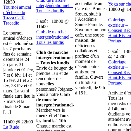
Club de marche
12h30
accueillante au
Yoga sur ch
intergénérationnel –
Tournoi amical
Café des Bonnes
13h00
@
1
Tous les lundis
d’échecs du
Sœurs, situé à
Tazza Caffe
l’Académie
Coloriage
3 août - 10h00
@
Tracadie
Sainte-Famille.
extérieur –
11h00
Savourez un bon
Conseil Récr
Club de marche
Le tournoi
café, une soupe
Haut-Rivièr
intergénérationnel –
amical d’échecs
maison, de
Portage
Tous les lundis
est échelonné sur
délicieuses
les 7 prochains
collations et
5 août - 13
𝐂𝐥𝐮𝐛 𝐝𝐞 𝐦𝐚𝐫𝐜𝐡𝐞
fins de semaine
profitez d’un
@
14h00
𝐢𝐧𝐭𝐞𝐫𝐠é𝐧é𝐫𝐚𝐭𝐢𝐨𝐧𝐧𝐞𝐥
débutant le 24 -
moment de
Coloriage
– 𝐓𝐨𝐮𝐬 𝐥𝐞𝐬 𝐥𝐮𝐧𝐝𝐢𝐬
25 janv, 31
détente entre
extérieur –
Envie de bouger, de
janvier et 01 fev,
amis ou en
Conseil Récr
prendre l'air et de
7 et 8 fév, 14 et
famille. Ouvert
Haut-Rivièr
rencontrer de
15 fév, 21 et 22
du lundi au
Portage
nouvelles
fév, 28 fév et 01
vendredi, de 9 h
personnes? Joignez-
mars. La semi
à 15 h.
Activité d’é
vous à notre 𝐂𝐥𝐮𝐛
finale aura lieu le
Tous les
𝐝𝐞 𝐦𝐚𝐫𝐜𝐡𝐞
7 mars et la
mercredis d
𝐢𝐧𝐭𝐞𝐫𝐠é𝐧é𝐫𝐚𝐭𝐢𝐨𝐧𝐧𝐞𝐥-
finale le 8 mars
à 14h, nos
Marcher vers le
[…]
étudiants vo
mieux-être! 𝐓𝐨𝐮𝐬
attendent av
𝐥𝐞𝐬 𝐥𝐮𝐧𝐝𝐢𝐬 à 𝟏𝟎𝐡
11h00
@
22h00
enthousiasm
Chaque marche est
La Ruée
pour une bel