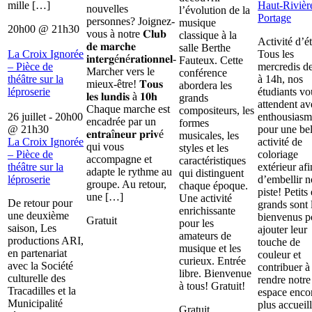
mille […]
Haut-Rivièr
nouvelles
l’évolution de la
Portage
personnes? Joignez-
musique
20h00
@
21h30
vous à notre 𝐂𝐥𝐮𝐛
classique à la
Activité d’é
𝐝𝐞 𝐦𝐚𝐫𝐜𝐡𝐞
salle Berthe
La Croix Ignorée
Tous les
𝐢𝐧𝐭𝐞𝐫𝐠é𝐧é𝐫𝐚𝐭𝐢𝐨𝐧𝐧𝐞𝐥-
Fauteux. Cette
– Pièce de
mercredis d
Marcher vers le
conférence
théâtre sur la
à 14h, nos
mieux-être! 𝐓𝐨𝐮𝐬
abordera les
léproserie
étudiants vo
𝐥𝐞𝐬 𝐥𝐮𝐧𝐝𝐢𝐬 à 𝟏𝟎𝐡
grands
attendent av
Chaque marche est
compositeurs, les
26 juillet - 20h00
enthousiasm
encadrée par un
formes
@
21h30
pour une bel
𝐞𝐧𝐭𝐫𝐚î𝐧𝐞𝐮𝐫 𝐩𝐫𝐢𝐯é
musicales, les
La Croix Ignorée
activité de
qui vous
styles et les
– Pièce de
coloriage
accompagne et
caractéristiques
théâtre sur la
extérieur afi
adapte le rythme au
qui distinguent
léproserie
d’embellir n
groupe. Au retour,
chaque époque.
piste! Petits 
une […]
Une activité
De retour pour
grands sont 
enrichissante
une deuxième
bienvenus p
Gratuit
pour les
saison, Les
ajouter leur
amateurs de
productions ARI,
touche de
musique et les
en partenariat
couleur et
curieux. Entrée
avec la Société
contribuer à
libre. Bienvenue
culturelle des
rendre notre
à tous! Gratuit!
Tracadilles et la
espace enco
Municipalité
plus accueill
Gratuit