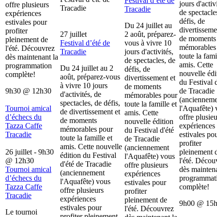
Festival d’été de
jours d'activ
offre plusieurs
Tracadie
Tracadie
de spectacle
expériences
défis, de
estivales pour
Du 24 juillet au
divertisseme
profiter
27 juillet
2 août, préparez-
de moments
pleinement de
Festival d’été de
vous à vivre 10
mémorables
l'été. Découvrez
Tracadie
jours d'activités,
toute la fami
dès maintenant la
de spectacles, de
amis. Cette
programmation
Du 24 juillet au 2
défis, de
nouvelle édi
complète!
août, préparez-vous
divertissement et
du Festival d
à vivre 10 jours
de moments
9h30
@
12h30
de Tracadie
d'activités, de
mémorables pour
(ancienneme
spectacles, de défis,
toute la famille et
Tournoi amical
l'Aquafête) 
de divertissement et
amis. Cette
d’échecs du
offre plusieu
de moments
nouvelle édition
Tazza Caffe
expériences
mémorables pour
du Festival d'été
Tracadie
estivales po
toute la famille et
de Tracadie
profiter
amis. Cette nouvelle
(anciennement
26 juillet - 9h30
pleinement 
édition du Festival
l'Aquafête) vous
@
12h30
l'été. Décou
d'été de Tracadie
offre plusieurs
Tournoi amical
dès maintena
(anciennement
expériences
d’échecs du
programmat
l'Aquafête) vous
estivales pour
Tazza Caffe
complète!
offre plusieurs
profiter
Tracadie
expériences
pleinement de
9h00
@
15
estivales pour
l'été. Découvrez
Le tournoi
profiter pleinement