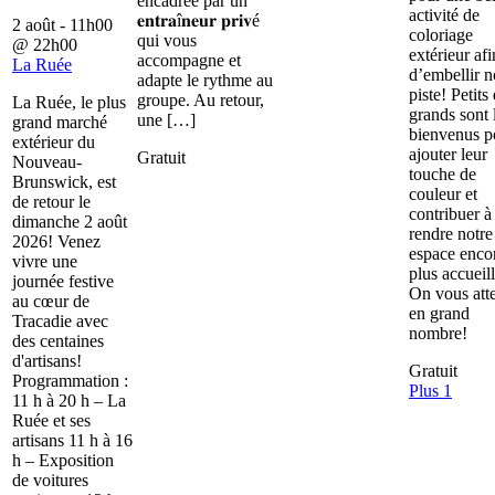
encadrée par un
activité de
𝐞𝐧𝐭𝐫𝐚î𝐧𝐞𝐮𝐫 𝐩𝐫𝐢𝐯é
2 août - 11h00
coloriage
qui vous
@
22h00
extérieur afi
accompagne et
La Ruée
d’embellir n
adapte le rythme au
piste! Petits 
groupe. Au retour,
La Ruée, le plus
grands sont 
une […]
grand marché
bienvenus p
extérieur du
ajouter leur
Gratuit
Nouveau-
touche de
Brunswick, est
couleur et
de retour le
contribuer à
dimanche 2 août
rendre notre
2026! Venez
espace enco
vivre une
plus accueill
journée festive
On vous att
au cœur de
en grand
Tracadie avec
nombre!
des centaines
d'artisans!
Gratuit
Programmation :
Plus 1
11 h à 20 h – La
Ruée et ses
artisans 11 h à 16
h – Exposition
de voitures