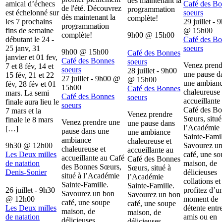
dès maintenant la
amical d’échecs
Café des B
de l'été. Découvrez
programmation
est échelonné sur
soeurs
dès maintenant la
complète!
les 7 prochains
29 juillet - 
programmation
fins de semaine
@
15h00
complète!
9h00
@
15h00
débutant le 24 -
Café des B
25 janv, 31
soeurs
9h00
@
15h00
Café des Bonnes
janvier et 01 fev,
Café des Bonnes
soeurs
Venez prend
7 et 8 fév, 14 et
soeurs
28 juillet - 9h00
une pause d
15 fév, 21 et 22
27 juillet - 9h00
@
@
15h00
une ambian
fév, 28 fév et 01
15h00
Café des Bonnes
chaleureuse 
mars. La semi
Café des Bonnes
soeurs
accueillante
finale aura lieu le
soeurs
Café des B
7 mars et la
Venez prendre
Sœurs, situé
finale le 8 mars
Venez prendre une
une pause dans
l’Académie
[…]
pause dans une
une ambiance
Sainte-Famil
ambiance
chaleureuse et
9h30
@
12h00
Savourez u
chaleureuse et
accueillante au
Les Deux milles
café, une s
accueillante au Café
Café des Bonnes
de natation
maison, de
des Bonnes Sœurs,
Sœurs, situé à
Denis-Sonier
délicieuses
situé à l’Académie
l’Académie
collations et
Sainte-Famille.
Sainte-Famille.
26 juillet - 9h30
profitez d’u
Savourez un bon
Savourez un bon
@
12h00
moment de
café, une soupe
café, une soupe
Les Deux milles
détente entr
maison, de
maison, de
de natation
amis ou en
délicieuses
délicieuses