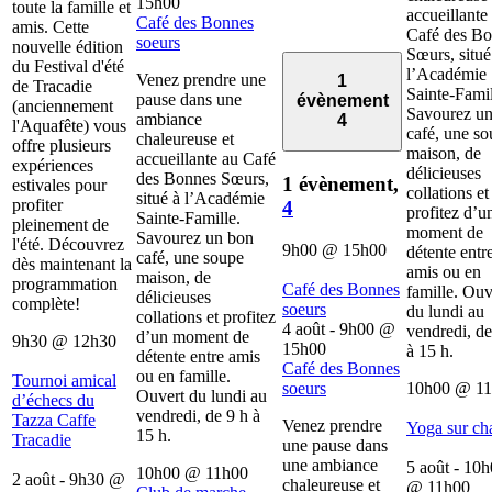
15h00
toute la famille et
accueillante
Café des Bonnes
amis. Cette
Café des B
soeurs
nouvelle édition
Sœurs, situé
du Festival d'été
l’Académie
Venez prendre une
1
de Tracadie
Sainte-Famil
pause dans une
évènement
(anciennement
Savourez u
ambiance
4
l'Aquafête) vous
café, une s
chaleureuse et
offre plusieurs
maison, de
accueillante au Café
expériences
délicieuses
des Bonnes Sœurs,
1 évènement,
estivales pour
collations et
situé à l’Académie
profiter
4
profitez d’u
Sainte-Famille.
pleinement de
moment de
Savourez un bon
l'été. Découvrez
9h00
@
15h00
détente entr
café, une soupe
dès maintenant la
amis ou en
maison, de
programmation
Café des Bonnes
famille. Ouv
délicieuses
complète!
soeurs
du lundi au
collations et profitez
4 août - 9h00
@
vendredi, de
d’un moment de
9h30
@
12h30
15h00
à 15 h.
détente entre amis
Café des Bonnes
ou en famille.
Tournoi amical
soeurs
10h00
@
1
Ouvert du lundi au
d’échecs du
vendredi, de 9 h à
Tazza Caffe
Venez prendre
Yoga sur ch
15 h.
Tracadie
une pause dans
une ambiance
5 août - 10
10h00
@
11h00
2 août - 9h30
@
chaleureuse et
@
11h00