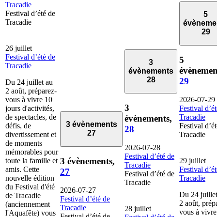
Tracadie
Festival d’été de
5
Tracadie
évèneme
29
26 juillet
Festival d’été de
5
3
Tracadie
évènemen
évènements
28
29
Du 24 juillet au
2 août, préparez-
vous à vivre 10
2026-07-29
3
jours d'activités,
Festival d’é
de spectacles, de
Tracadie
évènements,
3 évènements
défis, de
Festival d’é
28
27
divertissement et
Tracadie
de moments
2026-07-28
mémorables pour
Festival d’été de
3 évènements,
toute la famille et
29 juillet
Tracadie
amis. Cette
Festival d’é
27
Festival d’été de
nouvelle édition
Tracadie
Tracadie
du Festival d'été
2026-07-27
Du 24 juille
de Tracadie
Festival d’été de
2 août, prép
(anciennement
Tracadie
28 juillet
vous à vivre
l'Aquafête) vous
Festival d’été de