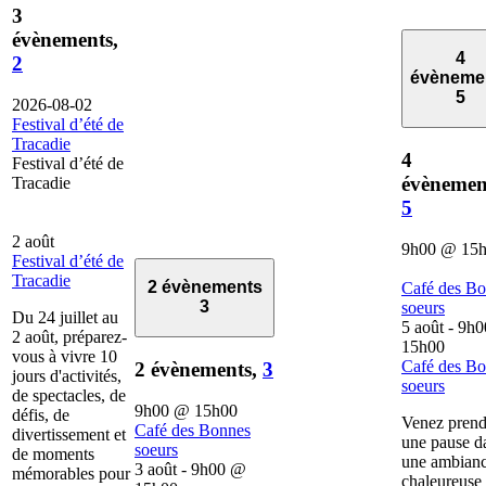
3
évènements,
4
2
évèneme
5
2026-08-02
Festival d’été de
Tracadie
4
Festival d’été de
évènemen
Tracadie
5
2 août
9h00
@
15
Festival d’été de
Tracadie
2 évènements
Café des B
3
soeurs
Du 24 juillet au
5 août - 9h0
2 août, préparez-
15h00
vous à vivre 10
Café des B
2 évènements,
3
jours d'activités,
soeurs
de spectacles, de
9h00
@
15h00
défis, de
Venez prend
Café des Bonnes
divertissement et
une pause d
soeurs
de moments
une ambian
3 août - 9h00
@
mémorables pour
chaleureuse 