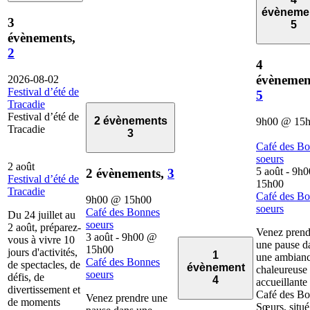
évèneme
3
5
évènements,
2
4
évènemen
2026-08-02
Festival d’été de
5
Tracadie
Festival d’été de
2 évènements
9h00
@
15
Tracadie
3
Café des B
soeurs
2 août
5 août - 9h0
2 évènements,
3
Festival d’été de
15h00
Tracadie
Café des B
9h00
@
15h00
soeurs
Café des Bonnes
Du 24 juillet au
soeurs
2 août, préparez-
Venez prend
3 août - 9h00
@
vous à vivre 10
une pause d
15h00
jours d'activités,
1
une ambian
Café des Bonnes
de spectacles, de
évènement
chaleureuse 
soeurs
défis, de
4
accueillante
divertissement et
Café des B
Venez prendre une
de moments
Sœurs, situé