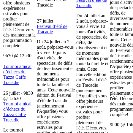
Festival d’été de
jours d'activ
offre plusieurs
Tracadie
Tracadie
de spectacle
expériences
défis, de
estivales pour
Du 24 juillet au
divertisseme
profiter
27 juillet
2 août, préparez-
de moments
pleinement de
Festival d’été de
vous à vivre 10
mémorables
l'été. Découvrez
Tracadie
jours d'activités,
toute la fami
dès maintenant la
de spectacles, de
amis. Cette
programmation
Du 24 juillet au 2
défis, de
nouvelle édi
complète!
août, préparez-vous
divertissement et
du Festival d
à vivre 10 jours
de moments
9h30
@
12h30
de Tracadie
d'activités, de
mémorables pour
(ancienneme
spectacles, de défis,
toute la famille et
Tournoi amical
l'Aquafête) 
de divertissement et
amis. Cette
d’échecs du
offre plusieu
de moments
nouvelle édition
Tazza Caffe
expériences
mémorables pour
du Festival d'été
Tracadie
estivales po
toute la famille et
de Tracadie
profiter
amis. Cette nouvelle
(anciennement
26 juillet - 9h30
pleinement 
édition du Festival
l'Aquafête) vous
@
12h30
l'été. Décou
d'été de Tracadie
offre plusieurs
Tournoi amical
dès maintena
(anciennement
expériences
d’échecs du
programmat
l'Aquafête) vous
estivales pour
Tazza Caffe
complète!
offre plusieurs
profiter
Tracadie
expériences
pleinement de
9h00
@
15
estivales pour
l'été. Découvrez
Le tournoi
profiter pleinement