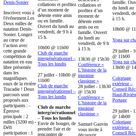
Denis-Sonier
famille. Ouv
collations et profitez
collations et
du lundi au
d’un moment de
profitez d’un
Inscrivez vous à
vendredi, de
détente entre amis
moment de
l'événement Les
à 15 h.
ou en famille.
détente entre
Deux milles de
Ouvert du lundi au
amis ou en
natation Denis-
10h00
@
1
vendredi, de 9 h à
famille. Ouvert
Sonier. Longez
15 h.
du lundi au
au cœur de
Yoga sur ch
vendredi, de 9 h
l’action avec
10h00
@
11h00
à 15 h.
cette grande
29 juillet - 
Club de marche
compétition de
@
11h00
intergénérationnel –
13h30
@
15h30
natation en eau
Yoga sur ch
Tous les lundis
Conférence «
libre présentée
13h00
@
1
L’histoire de la
dans les
27 juillet - 10h00
@
musique
magnifiques
Coloriage
11h00
classique »
eaux de la rivière
extérieur –
Club de marche
28 juillet - 13h30
Tracadie ! Deux
Conseil Récr
intergénérationnel –
@
15h30
parcours sont
Haut-Rivièr
Tous les lundis
Conférence «
proposés aux
Portage
L’histoire de la
participants : -
𝐂𝐥𝐮𝐛 𝐝𝐞 𝐦𝐚𝐫𝐜𝐡𝐞
musique
Épreuve
29 juillet - 
𝐢𝐧𝐭𝐞𝐫𝐠é𝐧é𝐫𝐚𝐭𝐢𝐨𝐧𝐧𝐞𝐥
classique »
principale : 2
@
14h00
– 𝐓𝐨𝐮𝐬 𝐥𝐞𝐬 𝐥𝐮𝐧𝐝𝐢𝐬
milles (3200 m) -
Coloriage
Envie de bouger, de
Samuel Gauvin
Défi
extérieur –
prendre l'air et de
vous invite à
participation : 1
Conseil Récr
rencontrer de
découvrir