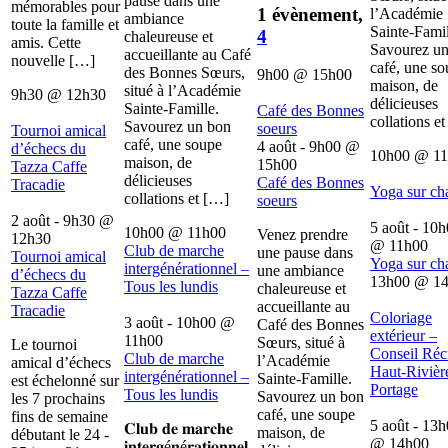
pause dans une
mémorables pour
1 évènement,
l’Académie
ambiance
toute la famille et
Sainte-Famil
4
chaleureuse et
amis. Cette
Savourez u
accueillante au Café
nouvelle […]
café, une s
des Bonnes Sœurs,
9h00
@
15h00
maison, de
situé à l’Académie
9h30
@
12h30
délicieuses
Sainte-Famille.
Café des Bonnes
collations e
Savourez un bon
soeurs
Tournoi amical
café, une soupe
4 août - 9h00
@
d’échecs du
10h00
@
1
maison, de
15h00
Tazza Caffe
délicieuses
Café des Bonnes
Tracadie
Yoga sur ch
collations et […]
soeurs
2 août - 9h30
@
5 août - 10
10h00
@
11h00
Venez prendre
12h30
@
11h00
Club de marche
une pause dans
Tournoi amical
Yoga sur ch
intergénérationnel –
une ambiance
d’échecs du
13h00
@
1
Tous les lundis
chaleureuse et
Tazza Caffe
accueillante au
Tracadie
Coloriage
3 août - 10h00
@
Café des Bonnes
extérieur –
11h00
Sœurs, situé à
Le tournoi
Conseil Récr
Club de marche
l’Académie
amical d’échecs
Haut-Rivièr
intergénérationnel –
Sainte-Famille.
est échelonné sur
Portage
Tous les lundis
Savourez un bon
les 7 prochains
café, une soupe
fins de semaine
5 août - 13
𝐂𝐥𝐮𝐛 𝐝𝐞 𝐦𝐚𝐫𝐜𝐡𝐞
maison, de
débutant le 24 -
@
14h00
𝐢𝐧𝐭𝐞𝐫𝐠é𝐧é𝐫𝐚𝐭𝐢𝐨𝐧𝐧𝐞𝐥