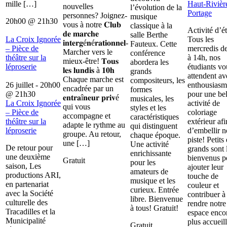
mille […]
Haut-Rivièr
nouvelles
l’évolution de la
Portage
personnes? Joignez-
musique
20h00
@
21h30
vous à notre 𝐂𝐥𝐮𝐛
classique à la
Activité d’é
𝐝𝐞 𝐦𝐚𝐫𝐜𝐡𝐞
salle Berthe
La Croix Ignorée
Tous les
𝐢𝐧𝐭𝐞𝐫𝐠é𝐧é𝐫𝐚𝐭𝐢𝐨𝐧𝐧𝐞𝐥-
Fauteux. Cette
– Pièce de
mercredis d
Marcher vers le
conférence
théâtre sur la
à 14h, nos
mieux-être! 𝐓𝐨𝐮𝐬
abordera les
léproserie
étudiants vo
𝐥𝐞𝐬 𝐥𝐮𝐧𝐝𝐢𝐬 à 𝟏𝟎𝐡
grands
attendent av
Chaque marche est
compositeurs, les
26 juillet - 20h00
enthousiasm
encadrée par un
formes
@
21h30
pour une bel
𝐞𝐧𝐭𝐫𝐚î𝐧𝐞𝐮𝐫 𝐩𝐫𝐢𝐯é
musicales, les
La Croix Ignorée
activité de
qui vous
styles et les
– Pièce de
coloriage
accompagne et
caractéristiques
théâtre sur la
extérieur afi
adapte le rythme au
qui distinguent
léproserie
d’embellir n
groupe. Au retour,
chaque époque.
piste! Petits 
une […]
Une activité
De retour pour
grands sont 
enrichissante
une deuxième
bienvenus p
Gratuit
pour les
saison, Les
ajouter leur
amateurs de
productions ARI,
touche de
musique et les
en partenariat
couleur et
curieux. Entrée
avec la Société
contribuer à
libre. Bienvenue
culturelle des
rendre notre
à tous! Gratuit!
Tracadilles et la
espace enco
Municipalité
plus accueill
Gratuit