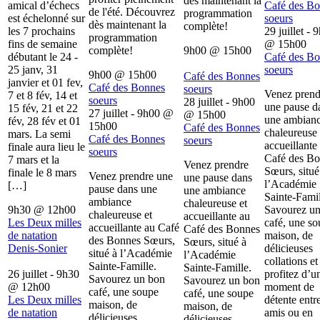
dès maintenant la
amical d’échecs
Café des B
de l'été. Découvrez
programmation
est échelonné sur
soeurs
dès maintenant la
complète!
les 7 prochains
29 juillet - 
programmation
fins de semaine
@
15h00
complète!
9h00
@
15h00
débutant le 24 -
Café des B
25 janv, 31
soeurs
9h00
@
15h00
Café des Bonnes
janvier et 01 fev,
Café des Bonnes
soeurs
Venez prend
7 et 8 fév, 14 et
soeurs
28 juillet - 9h00
une pause d
15 fév, 21 et 22
27 juillet - 9h00
@
@
15h00
une ambian
fév, 28 fév et 01
15h00
Café des Bonnes
chaleureuse 
mars. La semi
Café des Bonnes
soeurs
accueillante
finale aura lieu le
soeurs
Café des B
7 mars et la
Venez prendre
Sœurs, situé
finale le 8 mars
Venez prendre une
une pause dans
l’Académie
[…]
pause dans une
une ambiance
Sainte-Famil
ambiance
chaleureuse et
9h30
@
12h00
Savourez u
chaleureuse et
accueillante au
Les Deux milles
café, une s
accueillante au Café
Café des Bonnes
de natation
maison, de
des Bonnes Sœurs,
Sœurs, situé à
Denis-Sonier
délicieuses
situé à l’Académie
l’Académie
collations et
Sainte-Famille.
Sainte-Famille.
26 juillet - 9h30
profitez d’u
Savourez un bon
Savourez un bon
@
12h00
moment de
café, une soupe
café, une soupe
Les Deux milles
détente entr
maison, de
maison, de
de natation
amis ou en
délicieuses
délicieuses