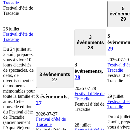
Tracadie
Festival d’été de
5
Tracadie
évèneme
29
26 juillet
Festival d’été de
5
3
Tracadie
évènemen
évènements
28
29
Du 24 juillet au
2 août, préparez-
vous à vivre 10
2026-07-29
3
jours d'activités,
Festival d’é
de spectacles, de
Tracadie
évènements,
3 évènements
défis, de
Festival d’é
28
27
divertissement et
Tracadie
de moments
2026-07-28
mémorables pour
Festival d’été de
3 évènements,
toute la famille et
29 juillet
Tracadie
amis. Cette
Festival d’é
27
Festival d’été de
nouvelle édition
Tracadie
Tracadie
du Festival d'été
2026-07-27
Du 24 juille
de Tracadie
Festival d’été de
2 août, prép
(anciennement
Tracadie
28 juillet
vous à vivre
l'Aquafête) vous
Festival d’été de