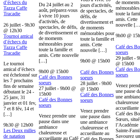
d’échecs du
de moments
Du 24 juillet au 2
jours d'activités,
Tazza Caffe
mémorables
août, préparez-vous
de spectacles, de
Tracadie
toute la fami
à vivre 10 jours
défis, de
amis. Cette
d'activités, de
divertissement et
26 juillet - 9h30
nouvelle […
spectacles, de défis,
de moments
@
12h30
de divertissement et
mémorables pour
9h00
@
15
Tournoi amical
de moments
toute la famille et
d’échecs du
mémorables pour
amis. Cette
Café des B
Tazza Caffe
toute la famille et
nouvelle […]
soeurs
Tracadie
amis. Cette nouvelle
29 juillet - 
[…]
9h00
@
15h00
Le tournoi
@
15h00
amical d’échecs
Café des B
9h00
@
15h00
Café des Bonnes
est échelonné sur
soeurs
Café des Bonnes
soeurs
les 7 prochains
soeurs
28 juillet - 9h00
Venez prend
fins de semaine
27 juillet - 9h00
@
@
15h00
une pause d
débutant le 24 -
15h00
Café des Bonnes
une ambian
25 janv, 31
Café des Bonnes
soeurs
chaleureuse 
janvier et 01 fev,
soeurs
accueillante
7 et 8 fév, 14 et
Venez prendre
Café des B
[…]
Venez prendre une
une pause dans
Sœurs, situé
pause dans une
une ambiance
9h30
@
12h00
l’Académie
ambiance
chaleureuse et
Les Deux milles
Sainte-Famil
chaleureuse et
accueillante au
de natation
Savourez u
accueillante au Café
Café des Bonnes