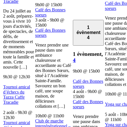
Tracadie
Café des B
9h00
@
15h00
soeurs
Café des Bonnes
Du 24 juillet au
soeurs
2 août, préparez-
Venez prend
3 août - 9h00
@
vous à vivre 10
une pause d
15h00
jours d'activités,
1
une ambian
Café des Bonnes
de spectacles, de
évènement
chaleureuse 
soeurs
défis, de
4
accueillante
divertissement et
Café des B
Venez prendre une
de moments
Sœurs, situé
pause dans une
mémorables pour
1 évènement,
l’Académie
ambiance
toute la famille et
Sainte-Famil
4
chaleureuse et
amis. Cette
Savourez u
accueillante au Café
nouvelle […]
café, une s
des Bonnes Sœurs,
9h00
@
15h00
maison, de
situé à l’Académie
9h30
@
12h30
délicieuses
Sainte-Famille.
Café des Bonnes
collations e
Savourez un bon
soeurs
Tournoi amical
café, une soupe
4 août - 9h00
@
d’échecs du
10h00
@
1
maison, de
15h00
Tazza Caffe
délicieuses
Café des Bonnes
Tracadie
Yoga sur ch
collations et […]
soeurs
2 août - 9h30
@
5 août - 10
10h00
@
11h00
Venez prendre
12h30
@
11h00
Club de marche
une pause dans
Tournoi amical
Yoga sur ch
intergénérationnel –
une ambiance