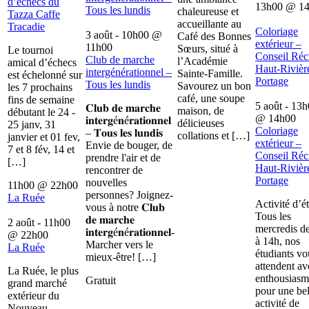
d’échecs du
13h00
@
1
Tous les lundis
chaleureuse et
Tazza Caffe
accueillante au
Tracadie
Coloriage
3 août - 10h00
@
Café des Bonnes
extérieur –
11h00
Sœurs, situé à
Le tournoi
Conseil Récr
Club de marche
l’Académie
amical d’échecs
Haut-Rivièr
intergénérationnel –
Sainte-Famille.
est échelonné sur
Portage
Tous les lundis
Savourez un bon
les 7 prochains
café, une soupe
fins de semaine
5 août - 13
𝐂𝐥𝐮𝐛 𝐝𝐞 𝐦𝐚𝐫𝐜𝐡𝐞
maison, de
débutant le 24 -
@
14h00
𝐢𝐧𝐭𝐞𝐫𝐠é𝐧é𝐫𝐚𝐭𝐢𝐨𝐧𝐧𝐞𝐥
délicieuses
25 janv, 31
Coloriage
– 𝐓𝐨𝐮𝐬 𝐥𝐞𝐬 𝐥𝐮𝐧𝐝𝐢𝐬
collations et […]
janvier et 01 fev,
extérieur –
Envie de bouger, de
7 et 8 fév, 14 et
Conseil Récr
prendre l'air et de
[…]
Haut-Rivièr
rencontrer de
Portage
nouvelles
11h00
@
22h00
personnes? Joignez-
La Ruée
Activité d’é
vous à notre 𝐂𝐥𝐮𝐛
Tous les
𝐝𝐞 𝐦𝐚𝐫𝐜𝐡𝐞
2 août - 11h00
mercredis d
𝐢𝐧𝐭𝐞𝐫𝐠é𝐧é𝐫𝐚𝐭𝐢𝐨𝐧𝐧𝐞𝐥-
@
22h00
à 14h, nos
Marcher vers le
La Ruée
étudiants vo
mieux-être! […]
attendent av
La Ruée, le plus
enthousiasm
Gratuit
grand marché
pour une bel
extérieur du
activité de
Nouveau-