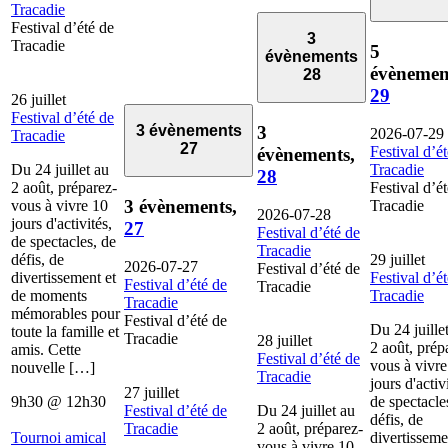
Tracadie
Festival d’été de
3
Tracadie
5
évènements
évènemen
28
29
26 juillet
Festival d’été de
3
3 évènements
2026-07-29
Tracadie
27
Festival d’é
évènements,
Du 24 juillet au
Tracadie
28
2 août, préparez-
Festival d’é
3 évènements,
vous à vivre 10
Tracadie
2026-07-28
jours d'activités,
27
Festival d’été de
de spectacles, de
Tracadie
défis, de
29 juillet
2026-07-27
Festival d’été de
divertissement et
Festival d’é
Festival d’été de
Tracadie
de moments
Tracadie
Tracadie
mémorables pour
Festival d’été de
Du 24 juille
toute la famille et
Tracadie
28 juillet
2 août, prép
amis. Cette
Festival d’été de
vous à vivre
nouvelle […]
Tracadie
jours d'activ
27 juillet
9h30
@
12h30
de spectacle
Festival d’été de
Du 24 juillet au
défis, de
Tracadie
2 août, préparez-
Tournoi amical
divertisseme
vous à vivre 10