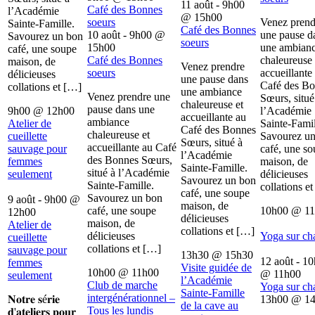
11 août - 9h00
Café des Bonnes
l’Académie
@
15h00
soeurs
Venez prend
Sainte-Famille.
Café des Bonnes
10 août - 9h00
@
une pause d
Savourez un bon
soeurs
15h00
une ambian
café, une soupe
Café des Bonnes
chaleureuse 
maison, de
Venez prendre
soeurs
accueillante
délicieuses
une pause dans
Café des B
collations et […]
une ambiance
Venez prendre une
Sœurs, situé
chaleureuse et
pause dans une
9h00
@
12h00
l’Académie
accueillante au
ambiance
Atelier de
Sainte-Famil
Café des Bonnes
chaleureuse et
cueillette
Savourez u
Sœurs, situé à
accueillante au Café
sauvage pour
café, une s
l’Académie
des Bonnes Sœurs,
femmes
maison, de
Sainte-Famille.
situé à l’Académie
seulement
délicieuses
Savourez un bon
Sainte-Famille.
collations e
café, une soupe
Savourez un bon
9 août - 9h00
@
maison, de
café, une soupe
10h00
@
1
12h00
délicieuses
maison, de
Atelier de
collations et […]
délicieuses
Yoga sur ch
cueillette
collations et […]
sauvage pour
13h30
@
15h30
12 août - 1
femmes
Visite guidée de
10h00
@
11h00
@
11h00
seulement
l’Académie
Club de marche
Yoga sur ch
Sainte-Famille
intergénérationnel –
𝐍𝐨𝐭𝐫𝐞 𝐬é𝐫𝐢𝐞
13h00
@
1
de la cave au
Tous les lundis
𝐝'𝐚𝐭𝐞𝐥𝐢𝐞𝐫𝐬 𝐩𝐨𝐮𝐫