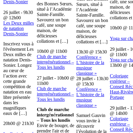
Denis-Sonier
café, une s
des Bonnes Sœurs,
Sœurs, situé à
maison, de
situé à l’Académie
l’Académie
26 juillet - 9h30
délicieuses
Sainte-Famille.
Sainte-Famille.
@
12h00
collations e
Savourez un bon
Savourez un bon
Les Deux milles
café, une soupe
café, une soupe
10h00
@
1
de natation
maison, de
maison, de
Denis-Sonier
délicieuses
délicieuses
Yoga sur ch
collations et […]
collations et […]
Inscrivez vous à
l'événement Les
29 juillet - 
10h00
@
11h00
13h30
@
15h30
Deux milles de
@
11h00
Club de marche
Conférence «
natation Denis-
Yoga sur ch
intergénérationnel –
L’histoire de la
Sonier. Longez
13h00
@
1
Tous les lundis
musique
au cœur de
classique »
l’action avec
Coloriage
27 juillet - 10h00
@
28 juillet - 13h30
cette grande
extérieur –
11h00
@
15h30
compétition de
Conseil Récr
Club de marche
Conférence «
natation en eau
Haut-Rivièr
intergénérationnel –
L’histoire de la
libre présentée
Portage
Tous les lundis
musique
dans les
classique »
magnifiques
29 juillet - 
𝐂𝐥𝐮𝐛 𝐝𝐞 𝐦𝐚𝐫𝐜𝐡𝐞
eaux de […]
@
14h00
𝐢𝐧𝐭𝐞𝐫𝐠é𝐧é𝐫𝐚𝐭𝐢𝐨𝐧𝐧𝐞𝐥
Samuel Gauvin
Coloriage
– 𝐓𝐨𝐮𝐬 𝐥𝐞𝐬 𝐥𝐮𝐧𝐝𝐢𝐬
vous invite à
20h00
@
21h30
extérieur –
Envie de bouger, de
découvrir
Conseil Récr
prendre l'air et de
l’évolution de la