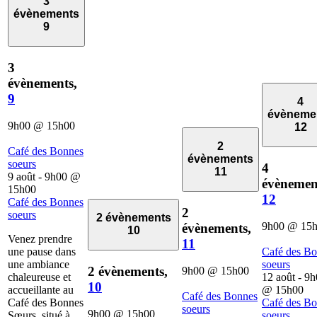
3
évènements
9
3
évènements,
9
4
évèneme
9h00
@
15h00
12
2
Café des Bonnes
évènements
soeurs
4
11
9 août - 9h00
@
évènemen
15h00
12
Café des Bonnes
2
soeurs
2 évènements
9h00
@
15
évènements,
10
Venez prendre
11
une pause dans
Café des B
une ambiance
soeurs
2 évènements,
9h00
@
15h00
chaleureuse et
12 août - 9
10
accueillante au
@
15h00
Café des Bonnes
Café des Bonnes
Café des B
soeurs
9h00
@
15h00
Sœurs, situé à
soeurs