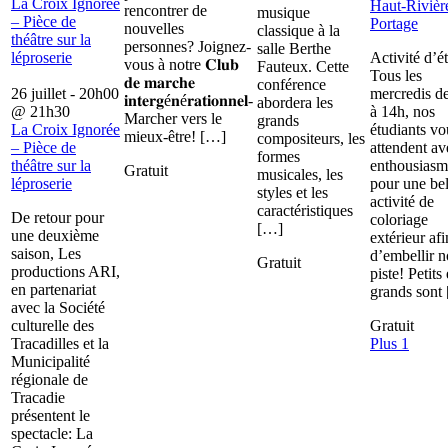
La Croix Ignorée
Haut-Rivièr
rencontrer de
musique
– Pièce de
Portage
nouvelles
classique à la
théâtre sur la
personnes? Joignez-
salle Berthe
léproserie
Activité d’é
vous à notre 𝐂𝐥𝐮𝐛
Fauteux. Cette
Tous les
𝐝𝐞 𝐦𝐚𝐫𝐜𝐡𝐞
conférence
26 juillet - 20h00
mercredis d
𝐢𝐧𝐭𝐞𝐫𝐠é𝐧é𝐫𝐚𝐭𝐢𝐨𝐧𝐧𝐞𝐥-
abordera les
@
21h30
à 14h, nos
Marcher vers le
grands
La Croix Ignorée
étudiants vo
mieux-être! […]
compositeurs, les
– Pièce de
attendent av
formes
théâtre sur la
enthousiasm
Gratuit
musicales, les
léproserie
pour une bel
styles et les
activité de
caractéristiques
De retour pour
coloriage
[…]
une deuxième
extérieur afi
saison, Les
d’embellir n
Gratuit
productions ARI,
piste! Petits 
en partenariat
grands sont
avec la Société
culturelle des
Gratuit
Tracadilles et la
Plus 1
Municipalité
régionale de
Tracadie
présentent le
spectacle: La