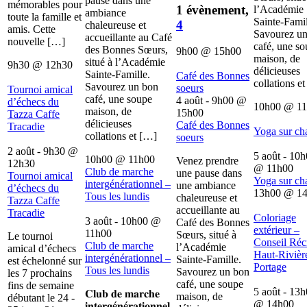
pause dans une
mémorables pour
1 évènement,
l’Académie
ambiance
toute la famille et
Sainte-Famil
4
chaleureuse et
amis. Cette
Savourez u
accueillante au Café
nouvelle […]
café, une s
des Bonnes Sœurs,
9h00
@
15h00
maison, de
situé à l’Académie
9h30
@
12h30
délicieuses
Sainte-Famille.
Café des Bonnes
collations e
Savourez un bon
soeurs
Tournoi amical
café, une soupe
4 août - 9h00
@
d’échecs du
10h00
@
1
maison, de
15h00
Tazza Caffe
délicieuses
Café des Bonnes
Tracadie
Yoga sur ch
collations et […]
soeurs
2 août - 9h30
@
5 août - 10
10h00
@
11h00
Venez prendre
12h30
@
11h00
Club de marche
une pause dans
Tournoi amical
Yoga sur ch
intergénérationnel –
une ambiance
d’échecs du
13h00
@
1
Tous les lundis
chaleureuse et
Tazza Caffe
accueillante au
Tracadie
Coloriage
3 août - 10h00
@
Café des Bonnes
extérieur –
11h00
Sœurs, situé à
Le tournoi
Conseil Récr
Club de marche
l’Académie
amical d’échecs
Haut-Rivièr
intergénérationnel –
Sainte-Famille.
est échelonné sur
Portage
Tous les lundis
Savourez un bon
les 7 prochains
café, une soupe
fins de semaine
5 août - 13
𝐂𝐥𝐮𝐛 𝐝𝐞 𝐦𝐚𝐫𝐜𝐡𝐞
maison, de
débutant le 24 -
@
14h00
𝐢𝐧𝐭𝐞𝐫𝐠é𝐧é𝐫𝐚𝐭𝐢𝐨𝐧𝐧𝐞𝐥