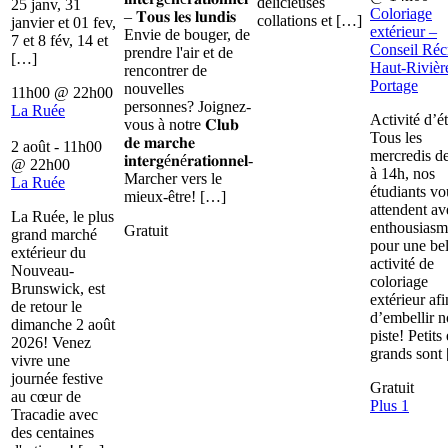
délicieuses
25 janv, 31
Coloriage
– 𝐓𝐨𝐮𝐬 𝐥𝐞𝐬 𝐥𝐮𝐧𝐝𝐢𝐬
collations et […]
janvier et 01 fev,
extérieur –
Envie de bouger, de
7 et 8 fév, 14 et
Conseil Récr
prendre l'air et de
[…]
Haut-Rivièr
rencontrer de
Portage
nouvelles
11h00
@
22h00
personnes? Joignez-
La Ruée
Activité d’é
vous à notre 𝐂𝐥𝐮𝐛
Tous les
𝐝𝐞 𝐦𝐚𝐫𝐜𝐡𝐞
2 août - 11h00
mercredis d
𝐢𝐧𝐭𝐞𝐫𝐠é𝐧é𝐫𝐚𝐭𝐢𝐨𝐧𝐧𝐞𝐥-
@
22h00
à 14h, nos
Marcher vers le
La Ruée
étudiants vo
mieux-être! […]
attendent av
La Ruée, le plus
enthousiasm
Gratuit
grand marché
pour une bel
extérieur du
activité de
Nouveau-
coloriage
Brunswick, est
extérieur afi
de retour le
d’embellir n
dimanche 2 août
piste! Petits 
2026! Venez
grands sont
vivre une
journée festive
Gratuit
au cœur de
Plus 1
Tracadie avec
des centaines