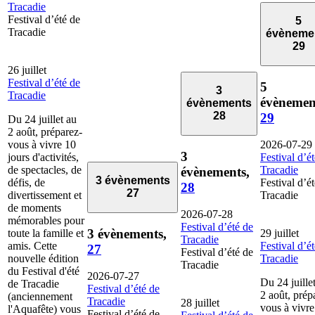
Tracadie
Festival d’été de
5
Tracadie
évèneme
29
26 juillet
Festival d’été de
5
3
Tracadie
évènemen
évènements
28
29
Du 24 juillet au
2 août, préparez-
vous à vivre 10
2026-07-29
3
jours d'activités,
Festival d’é
de spectacles, de
Tracadie
évènements,
3 évènements
défis, de
Festival d’é
28
27
divertissement et
Tracadie
de moments
2026-07-28
mémorables pour
Festival d’été de
3 évènements,
toute la famille et
29 juillet
Tracadie
amis. Cette
Festival d’é
27
Festival d’été de
nouvelle édition
Tracadie
Tracadie
du Festival d'été
2026-07-27
Du 24 juille
de Tracadie
Festival d’été de
2 août, prép
(anciennement
Tracadie
28 juillet
vous à vivre
l'Aquafête) vous
Festival d’été de