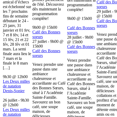
dès maintenant la
amical d’échecs
Café des B
de l'été. Découvrez
programmation
est échelonné sur
soeurs
dès maintenant la
complète!
les 7 prochains
29 juillet - 
programmation
fins de semaine
@
15h00
complète!
9h00
@
15h00
débutant le 24 -
Café des B
25 janv, 31
soeurs
9h00
@
15h00
Café des Bonnes
janvier et 01 fev,
Café des Bonnes
soeurs
Venez prend
7 et 8 fév, 14 et
soeurs
28 juillet - 9h00
une pause d
15 fév, 21 et 22
27 juillet - 9h00
@
@
15h00
une ambian
fév, 28 fév et 01
15h00
Café des Bonnes
chaleureuse 
mars. La semi
Café des Bonnes
soeurs
accueillante
finale aura lieu le
soeurs
Café des B
7 mars et la
Venez prendre
Sœurs, situé
finale le 8 mars
Venez prendre une
une pause dans
l’Académie
[…]
pause dans une
une ambiance
Sainte-Famil
ambiance
chaleureuse et
9h30
@
12h00
Savourez u
chaleureuse et
accueillante au
Les Deux milles
café, une s
accueillante au Café
Café des Bonnes
de natation
maison, de
des Bonnes Sœurs,
Sœurs, situé à
Denis-Sonier
délicieuses
situé à l’Académie
l’Académie
collations et
Sainte-Famille.
Sainte-Famille.
26 juillet - 9h30
profitez d’u
Savourez un bon
Savourez un bon
@
12h00
moment de
café, une soupe
café, une soupe
Les Deux milles
détente entr
maison, de
maison, de
de natation
amis ou en
délicieuses
délicieuses