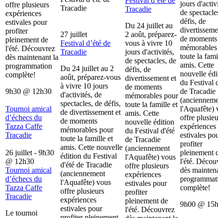
Festival d’été de
jours d'activ
offre plusieurs
Tracadie
Tracadie
de spectacle
expériences
défis, de
estivales pour
Du 24 juillet au
divertisseme
profiter
27 juillet
2 août, préparez-
de moments
pleinement de
Festival d’été de
vous à vivre 10
mémorables
l'été. Découvrez
Tracadie
jours d'activités,
toute la fami
dès maintenant la
de spectacles, de
amis. Cette
programmation
Du 24 juillet au 2
défis, de
nouvelle édi
complète!
août, préparez-vous
divertissement et
du Festival d
à vivre 10 jours
de moments
9h30
@
12h30
de Tracadie
d'activités, de
mémorables pour
(ancienneme
spectacles, de défis,
toute la famille et
Tournoi amical
l'Aquafête) 
de divertissement et
amis. Cette
d’échecs du
offre plusieu
de moments
nouvelle édition
Tazza Caffe
expériences
mémorables pour
du Festival d'été
Tracadie
estivales po
toute la famille et
de Tracadie
profiter
amis. Cette nouvelle
(anciennement
26 juillet - 9h30
pleinement 
édition du Festival
l'Aquafête) vous
@
12h30
l'été. Décou
d'été de Tracadie
offre plusieurs
Tournoi amical
dès maintena
(anciennement
expériences
d’échecs du
programmat
l'Aquafête) vous
estivales pour
Tazza Caffe
complète!
offre plusieurs
profiter
Tracadie
expériences
pleinement de
9h00
@
15
estivales pour
l'été. Découvrez
Le tournoi
profiter pleinement