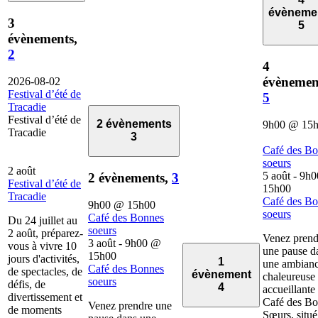
évèneme
3
5
évènements,
2
4
évènemen
2026-08-02
Festival d’été de
5
Tracadie
Festival d’été de
2 évènements
9h00
@
15
Tracadie
3
Café des B
soeurs
2 août
5 août - 9h0
2 évènements,
3
Festival d’été de
15h00
Tracadie
Café des B
9h00
@
15h00
soeurs
Café des Bonnes
Du 24 juillet au
soeurs
2 août, préparez-
Venez prend
3 août - 9h00
@
vous à vivre 10
une pause d
15h00
jours d'activités,
1
une ambian
Café des Bonnes
de spectacles, de
évènement
chaleureuse 
soeurs
défis, de
4
accueillante
divertissement et
Café des B
Venez prendre une
de moments
Sœurs, situé