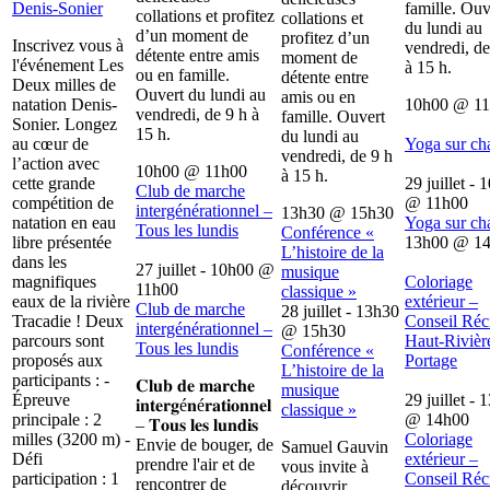
Denis-Sonier
famille. Ouv
collations et profitez
collations et
du lundi au
d’un moment de
profitez d’un
Inscrivez vous à
vendredi, de
détente entre amis
moment de
l'événement Les
à 15 h.
ou en famille.
détente entre
Deux milles de
Ouvert du lundi au
amis ou en
natation Denis-
10h00
@
1
vendredi, de 9 h à
famille. Ouvert
Sonier. Longez
15 h.
du lundi au
au cœur de
Yoga sur ch
vendredi, de 9 h
l’action avec
10h00
@
11h00
à 15 h.
cette grande
29 juillet - 
Club de marche
compétition de
@
11h00
intergénérationnel –
13h30
@
15h30
natation en eau
Yoga sur ch
Tous les lundis
Conférence «
libre présentée
13h00
@
1
L’histoire de la
dans les
27 juillet - 10h00
@
musique
magnifiques
Coloriage
11h00
classique »
eaux de la rivière
extérieur –
Club de marche
28 juillet - 13h30
Tracadie ! Deux
Conseil Récr
intergénérationnel –
@
15h30
parcours sont
Haut-Rivièr
Tous les lundis
Conférence «
proposés aux
Portage
L’histoire de la
participants : -
𝐂𝐥𝐮𝐛 𝐝𝐞 𝐦𝐚𝐫𝐜𝐡𝐞
musique
Épreuve
29 juillet - 
𝐢𝐧𝐭𝐞𝐫𝐠é𝐧é𝐫𝐚𝐭𝐢𝐨𝐧𝐧𝐞𝐥
classique »
principale : 2
@
14h00
– 𝐓𝐨𝐮𝐬 𝐥𝐞𝐬 𝐥𝐮𝐧𝐝𝐢𝐬
milles (3200 m) -
Coloriage
Envie de bouger, de
Samuel Gauvin
Défi
extérieur –
prendre l'air et de
vous invite à
participation : 1
Conseil Récr
rencontrer de
découvrir