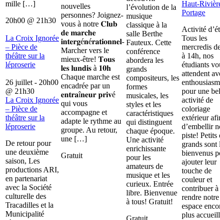
mille […]
Haut-Rivièr
nouvelles
l’évolution de la
Portage
personnes? Joignez-
musique
20h00
@
21h30
vous à notre 𝐂𝐥𝐮𝐛
classique à la
Activité d’é
𝐝𝐞 𝐦𝐚𝐫𝐜𝐡𝐞
salle Berthe
La Croix Ignorée
Tous les
𝐢𝐧𝐭𝐞𝐫𝐠é𝐧é𝐫𝐚𝐭𝐢𝐨𝐧𝐧𝐞𝐥-
Fauteux. Cette
– Pièce de
mercredis d
Marcher vers le
conférence
théâtre sur la
à 14h, nos
mieux-être! 𝐓𝐨𝐮𝐬
abordera les
léproserie
étudiants vo
𝐥𝐞𝐬 𝐥𝐮𝐧𝐝𝐢𝐬 à 𝟏𝟎𝐡
grands
attendent av
Chaque marche est
compositeurs, les
26 juillet - 20h00
enthousiasm
encadrée par un
formes
@
21h30
pour une bel
𝐞𝐧𝐭𝐫𝐚î𝐧𝐞𝐮𝐫 𝐩𝐫𝐢𝐯é
musicales, les
La Croix Ignorée
activité de
qui vous
styles et les
– Pièce de
coloriage
accompagne et
caractéristiques
théâtre sur la
extérieur afi
adapte le rythme au
qui distinguent
léproserie
d’embellir n
groupe. Au retour,
chaque époque.
piste! Petits 
une […]
Une activité
De retour pour
grands sont 
enrichissante
une deuxième
bienvenus p
Gratuit
pour les
saison, Les
ajouter leur
amateurs de
productions ARI,
touche de
musique et les
en partenariat
couleur et
curieux. Entrée
avec la Société
contribuer à
libre. Bienvenue
culturelle des
rendre notre
à tous! Gratuit!
Tracadilles et la
espace enco
Municipalité
plus accueill
Gratuit