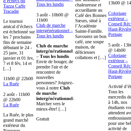
d’échecs du
13h00
@
1
Tous les lundis
chaleureuse et
Tazza Caffe
accueillante au
Tracadie
Coloriage
3 août - 10h00
@
Café des Bonnes
extérieur –
11h00
Sœurs, situé à
Le tournoi
Conseil Récr
Club de marche
l’Académie
amical d’échecs
Haut-Rivièr
intergénérationnel –
Sainte-Famille.
est échelonné sur
Portage
Tous les lundis
Savourez un bon
les 7 prochains
café, une soupe
fins de semaine
5 août - 13
𝐂𝐥𝐮𝐛 𝐝𝐞 𝐦𝐚𝐫𝐜𝐡𝐞
maison, de
débutant le 24 -
@
14h00
𝐢𝐧𝐭𝐞𝐫𝐠é𝐧é𝐫𝐚𝐭𝐢𝐨𝐧𝐧𝐞𝐥
délicieuses
25 janv, 31
Coloriage
– 𝐓𝐨𝐮𝐬 𝐥𝐞𝐬 𝐥𝐮𝐧𝐝𝐢𝐬
collations et […]
janvier et 01 fev,
extérieur –
Envie de bouger, de
7 et 8 fév, 14 et
Conseil Récr
prendre l'air et de
[…]
Haut-Rivièr
rencontrer de
Portage
nouvelles
11h00
@
22h00
personnes? Joignez-
La Ruée
Activité d’é
vous à notre 𝐂𝐥𝐮𝐛
Tous les
𝐝𝐞 𝐦𝐚𝐫𝐜𝐡𝐞
2 août - 11h00
mercredis d
𝐢𝐧𝐭𝐞𝐫𝐠é𝐧é𝐫𝐚𝐭𝐢𝐨𝐧𝐧𝐞𝐥-
@
22h00
à 14h, nos
Marcher vers le
La Ruée
étudiants vo
mieux-être! […]
attendent av
La Ruée, le plus
enthousiasm
Gratuit
grand marché
pour une bel
extérieur du
activité de
Nouveau-