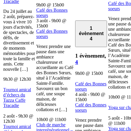
Tracadie
Café des B
9h00
@
15h00
soeurs
Café des Bonnes
Du 24 juillet au
soeurs
2 août, préparez-
Venez prend
3 août - 9h00
@
vous à vivre 10
une pause d
15h00
jours d'activités,
1
une ambian
Café des Bonnes
de spectacles, de
évènement
chaleureuse 
soeurs
défis, de
4
accueillante
divertissement et
Café des B
Venez prendre une
de moments
Sœurs, situé
pause dans une
mémorables pour
1 évènement,
l’Académie
ambiance
toute la famille et
Sainte-Famil
4
chaleureuse et
amis. Cette
Savourez u
accueillante au Café
nouvelle […]
café, une s
des Bonnes Sœurs,
9h00
@
15h00
maison, de
situé à l’Académie
9h30
@
12h30
délicieuses
Sainte-Famille.
Café des Bonnes
collations e
Savourez un bon
soeurs
Tournoi amical
café, une soupe
4 août - 9h00
@
d’échecs du
10h00
@
1
maison, de
15h00
Tazza Caffe
délicieuses
Café des Bonnes
Tracadie
Yoga sur ch
collations et […]
soeurs
2 août - 9h30
@
5 août - 10
10h00
@
11h00
Venez prendre
12h30
@
11h00
Club de marche
une pause dans
Tournoi amical
Yoga sur ch
intergénérationnel –
une ambiance