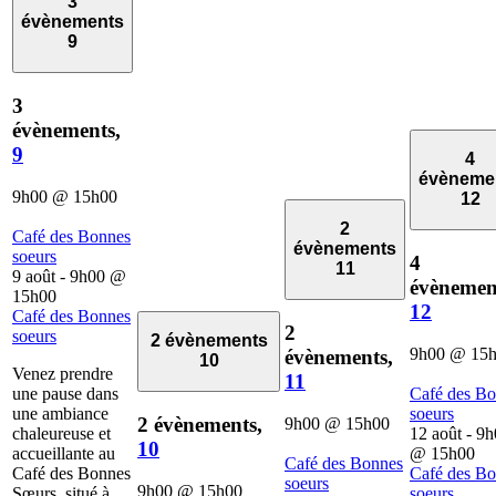
3
évènements
9
3
évènements,
9
4
évèneme
9h00
@
15h00
12
2
Café des Bonnes
évènements
soeurs
4
11
9 août - 9h00
@
évènemen
15h00
12
Café des Bonnes
2
soeurs
2 évènements
9h00
@
15
évènements,
10
Venez prendre
11
une pause dans
Café des B
une ambiance
soeurs
2 évènements,
9h00
@
15h00
chaleureuse et
12 août - 9
10
accueillante au
@
15h00
Café des Bonnes
Café des Bonnes
Café des B
soeurs
9h00
@
15h00
Sœurs, situé à
soeurs