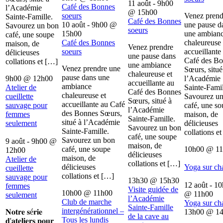
11 août - 9h00
Café des Bonnes
l’Académie
@
15h00
soeurs
Venez prend
Sainte-Famille.
Café des Bonnes
10 août - 9h00
@
une pause d
Savourez un bon
soeurs
15h00
une ambian
café, une soupe
Café des Bonnes
chaleureuse 
maison, de
Venez prendre
soeurs
accueillante
délicieuses
une pause dans
Café des B
collations et […]
une ambiance
Venez prendre une
Sœurs, situé
chaleureuse et
pause dans une
9h00
@
12h00
l’Académie
accueillante au
ambiance
Atelier de
Sainte-Famil
Café des Bonnes
chaleureuse et
cueillette
Savourez u
Sœurs, situé à
accueillante au Café
sauvage pour
café, une s
l’Académie
des Bonnes Sœurs,
femmes
maison, de
Sainte-Famille.
situé à l’Académie
seulement
délicieuses
Savourez un bon
Sainte-Famille.
collations e
café, une soupe
Savourez un bon
9 août - 9h00
@
maison, de
café, une soupe
10h00
@
1
12h00
délicieuses
maison, de
Atelier de
collations et […]
délicieuses
Yoga sur ch
cueillette
collations et […]
sauvage pour
13h30
@
15h30
12 août - 1
femmes
Visite guidée de
10h00
@
11h00
@
11h00
seulement
l’Académie
Club de marche
Yoga sur ch
Sainte-Famille
intergénérationnel –
𝐍𝐨𝐭𝐫𝐞 𝐬é𝐫𝐢𝐞
13h00
@
1
de la cave au
Tous les lundis
𝐝'𝐚𝐭𝐞𝐥𝐢𝐞𝐫𝐬 𝐩𝐨𝐮𝐫