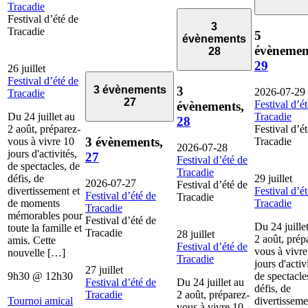
Tracadie
Festival d’été de
3
Tracadie
5
évènements
évènemen
28
29
26 juillet
Festival d’été de
3
3 évènements
2026-07-29
Tracadie
27
Festival d’é
évènements,
Du 24 juillet au
Tracadie
28
2 août, préparez-
Festival d’é
3 évènements,
vous à vivre 10
Tracadie
2026-07-28
jours d'activités,
27
Festival d’été de
de spectacles, de
Tracadie
défis, de
29 juillet
2026-07-27
Festival d’été de
divertissement et
Festival d’é
Festival d’été de
Tracadie
de moments
Tracadie
Tracadie
mémorables pour
Festival d’été de
Du 24 juille
toute la famille et
Tracadie
28 juillet
2 août, prép
amis. Cette
Festival d’été de
vous à vivre
nouvelle […]
Tracadie
jours d'activ
27 juillet
9h30
@
12h30
de spectacle
Festival d’été de
Du 24 juillet au
défis, de
Tracadie
2 août, préparez-
Tournoi amical
divertisseme
vous à vivre 10