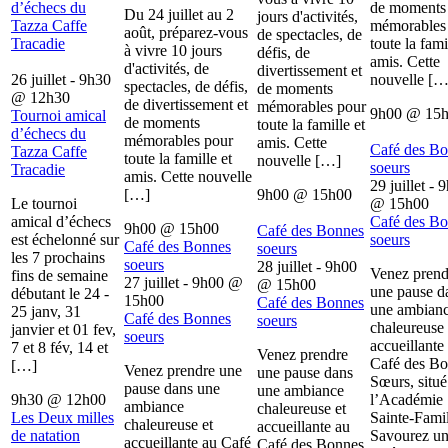
d’échecs du
de moments
Du 24 juillet au 2
jours d'activités,
Tazza Caffe
mémorables
août, préparez-vous
de spectacles, de
Tracadie
toute la fami
à vivre 10 jours
défis, de
amis. Cette
d'activités, de
divertissement et
26 juillet - 9h30
nouvelle […
spectacles, de défis,
de moments
@
12h30
de divertissement et
mémorables pour
9h00
@
15
Tournoi amical
de moments
toute la famille et
d’échecs du
mémorables pour
amis. Cette
Café des B
Tazza Caffe
toute la famille et
nouvelle […]
soeurs
Tracadie
amis. Cette nouvelle
29 juillet - 
[…]
9h00
@
15h00
Le tournoi
@
15h00
amical d’échecs
Café des B
9h00
@
15h00
Café des Bonnes
est échelonné sur
soeurs
Café des Bonnes
soeurs
les 7 prochains
soeurs
28 juillet - 9h00
Venez prend
fins de semaine
27 juillet - 9h00
@
@
15h00
une pause d
débutant le 24 -
15h00
Café des Bonnes
une ambian
25 janv, 31
Café des Bonnes
soeurs
chaleureuse 
janvier et 01 fev,
soeurs
accueillante
7 et 8 fév, 14 et
Venez prendre
Café des B
[…]
Venez prendre une
une pause dans
Sœurs, situé
pause dans une
une ambiance
9h30
@
12h00
l’Académie
ambiance
chaleureuse et
Les Deux milles
Sainte-Famil
chaleureuse et
accueillante au
de natation
Savourez u
accueillante au Café
Café des Bonnes