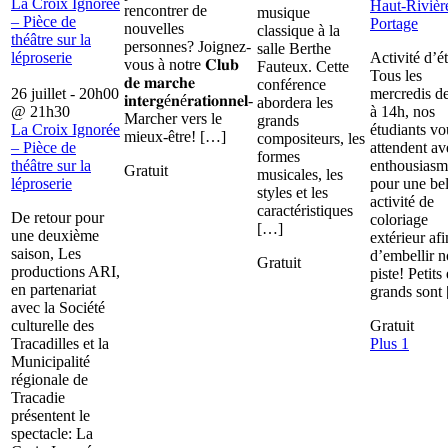
La Croix Ignorée
Haut-Rivièr
rencontrer de
musique
– Pièce de
Portage
nouvelles
classique à la
théâtre sur la
personnes? Joignez-
salle Berthe
léproserie
Activité d’é
vous à notre 𝐂𝐥𝐮𝐛
Fauteux. Cette
Tous les
𝐝𝐞 𝐦𝐚𝐫𝐜𝐡𝐞
conférence
26 juillet - 20h00
mercredis d
𝐢𝐧𝐭𝐞𝐫𝐠é𝐧é𝐫𝐚𝐭𝐢𝐨𝐧𝐧𝐞𝐥-
abordera les
@
21h30
à 14h, nos
Marcher vers le
grands
La Croix Ignorée
étudiants vo
mieux-être! […]
compositeurs, les
– Pièce de
attendent av
formes
théâtre sur la
enthousiasm
Gratuit
musicales, les
léproserie
pour une bel
styles et les
activité de
caractéristiques
De retour pour
coloriage
[…]
une deuxième
extérieur afi
saison, Les
d’embellir n
Gratuit
productions ARI,
piste! Petits 
en partenariat
grands sont
avec la Société
culturelle des
Gratuit
Tracadilles et la
Plus 1
Municipalité
régionale de
Tracadie
présentent le
spectacle: La