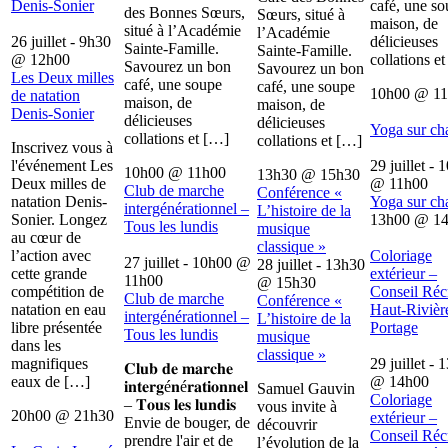
Denis-Sonier
café, une s
des Bonnes Sœurs,
Sœurs, situé à
maison, de
situé à l’Académie
l’Académie
26 juillet - 9h30
délicieuses
Sainte-Famille.
Sainte-Famille.
@
12h00
collations e
Savourez un bon
Savourez un bon
Les Deux milles
café, une soupe
café, une soupe
10h00
@
1
de natation
maison, de
maison, de
Denis-Sonier
délicieuses
délicieuses
Yoga sur ch
collations et […]
collations et […]
Inscrivez vous à
l'événement Les
29 juillet - 
10h00
@
11h00
13h30
@
15h30
Deux milles de
@
11h00
Club de marche
Conférence «
natation Denis-
Yoga sur ch
intergénérationnel –
L’histoire de la
Sonier. Longez
13h00
@
1
Tous les lundis
musique
au cœur de
classique »
l’action avec
Coloriage
27 juillet - 10h00
@
28 juillet - 13h30
cette grande
extérieur –
11h00
@
15h30
compétition de
Conseil Récr
Club de marche
Conférence «
natation en eau
Haut-Rivièr
intergénérationnel –
L’histoire de la
libre présentée
Portage
Tous les lundis
musique
dans les
classique »
magnifiques
29 juillet - 
𝐂𝐥𝐮𝐛 𝐝𝐞 𝐦𝐚𝐫𝐜𝐡𝐞
eaux de […]
@
14h00
𝐢𝐧𝐭𝐞𝐫𝐠é𝐧é𝐫𝐚𝐭𝐢𝐨𝐧𝐧𝐞𝐥
Samuel Gauvin
Coloriage
– 𝐓𝐨𝐮𝐬 𝐥𝐞𝐬 𝐥𝐮𝐧𝐝𝐢𝐬
vous invite à
20h00
@
21h30
extérieur –
Envie de bouger, de
découvrir
Conseil Récr
prendre l'air et de
l’évolution de la