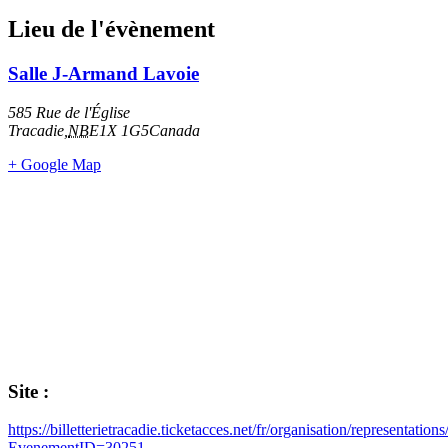
Lieu de l'évènement
Salle J-Armand Lavoie
585 Rue de l'Église
Tracadie
,
NB
E1X 1G5
Canada
+ Google Map
Site :
https://billetterietracadie.ticketacces.net/fr/organisation/representation
EvenementID=30251