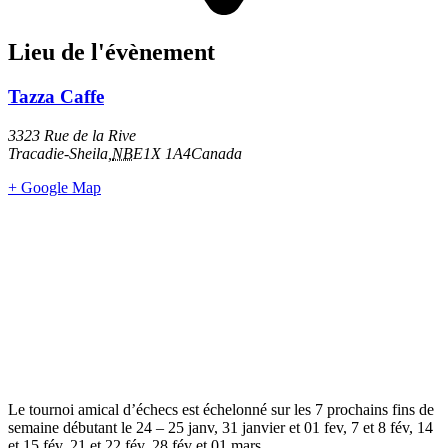
Lieu de l'évènement
Tazza Caffe
3323 Rue de la Rive
Tracadie-Sheila
,
NB
E1X 1A4
Canada
+ Google Map
Le tournoi amical d’échecs est échelonné sur les 7 prochains fins de
semaine débutant le 24 – 25 janv, 31 janvier et 01 fev, 7 et 8 fév, 14
et 15 fév, 21 et 22 fév, 28 fév et 01 mars.