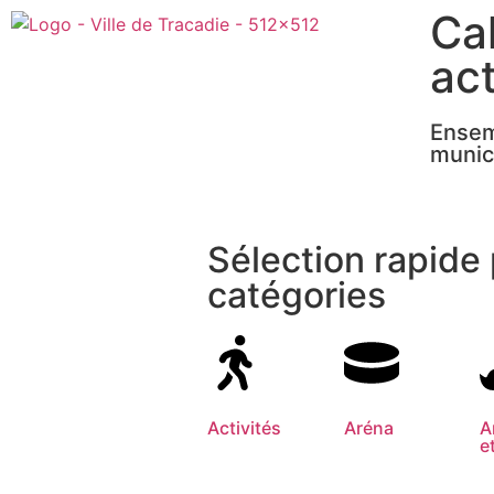
Ca
act
Ensemb
munici
Sélection rapide
catégories
Activités
Aréna
A
e