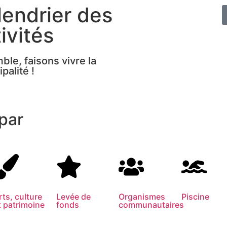
lendrier des
ivités
le, faisons vivre la
palité !
 par
rts, culture
Levée de
Organismes
Piscine
t patrimoine
fonds
communautaires