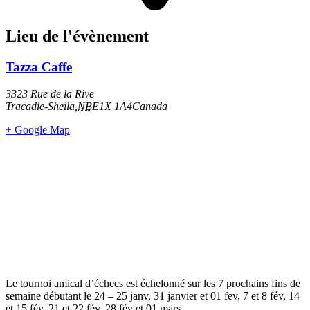
Lieu de l'évènement
Tazza Caffe
3323 Rue de la Rive
Tracadie-Sheila
,
NB
E1X 1A4
Canada
+ Google Map
Le tournoi amical d’échecs est échelonné sur les 7 prochains fins de
semaine débutant le 24 – 25 janv, 31 janvier et 01 fev, 7 et 8 fév, 14
et 15 fév, 21 et 22 fév, 28 fév et 01 mars.