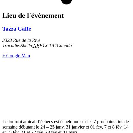
Lieu de l'évènement
Tazza Caffe
3323 Rue de la Rive
Tracadie-Sheila
,
NB
E1X 1A4
Canada
+ Google Map
Le tournoi amical d’échecs est échelonné sur les 7 prochains fins de
semaine débutant le 24 – 25 janv, 31 janvier et 01 fev, 7 et 8 fév, 14
et 15 fév, 21 et 22 fév, 28 fév et 01 mars.