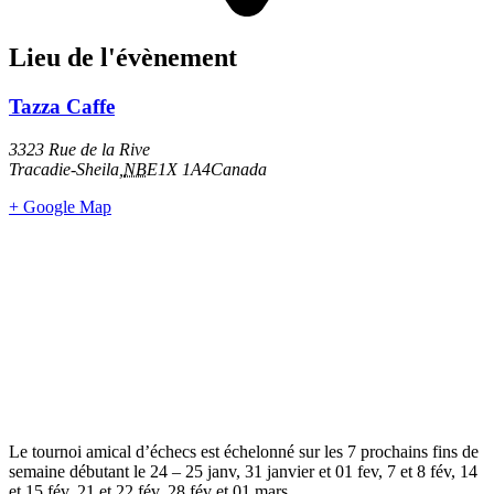
Lieu de l'évènement
Tazza Caffe
3323 Rue de la Rive
Tracadie-Sheila
,
NB
E1X 1A4
Canada
+ Google Map
Le tournoi amical d’échecs est échelonné sur les 7 prochains fins de
semaine débutant le 24 – 25 janv, 31 janvier et 01 fev, 7 et 8 fév, 14
et 15 fév, 21 et 22 fév, 28 fév et 01 mars.