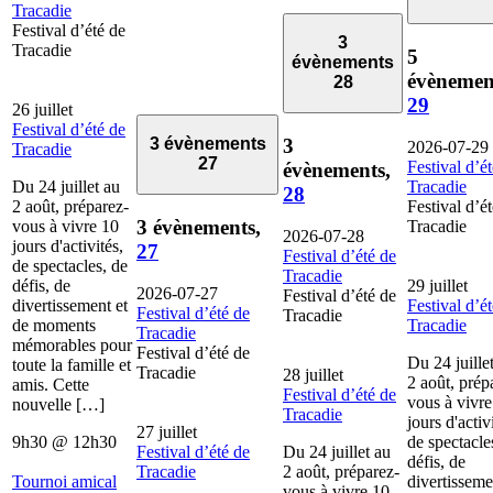
Tracadie
Festival d’été de
3
Tracadie
5
évènements
évènemen
28
29
26 juillet
Festival d’été de
3
3 évènements
2026-07-29
Tracadie
27
Festival d’é
évènements,
Du 24 juillet au
Tracadie
28
2 août, préparez-
Festival d’é
3 évènements,
vous à vivre 10
Tracadie
2026-07-28
jours d'activités,
27
Festival d’été de
de spectacles, de
Tracadie
défis, de
29 juillet
2026-07-27
Festival d’été de
divertissement et
Festival d’é
Festival d’été de
Tracadie
de moments
Tracadie
Tracadie
mémorables pour
Festival d’été de
Du 24 juille
toute la famille et
Tracadie
28 juillet
2 août, prép
amis. Cette
Festival d’été de
vous à vivre
nouvelle […]
Tracadie
jours d'activ
27 juillet
9h30
@
12h30
de spectacle
Festival d’été de
Du 24 juillet au
défis, de
Tracadie
2 août, préparez-
Tournoi amical
divertisseme
vous à vivre 10