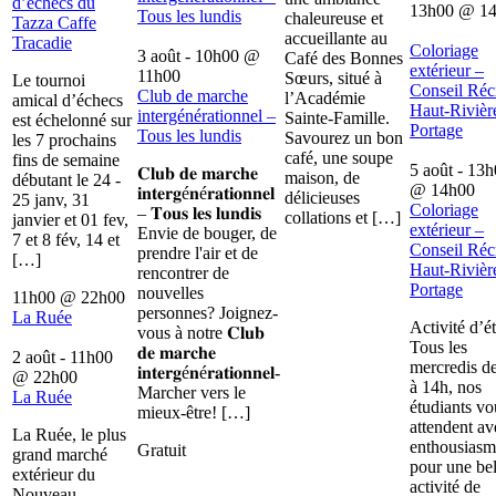
d’échecs du
13h00
@
1
Tous les lundis
chaleureuse et
Tazza Caffe
accueillante au
Tracadie
Coloriage
3 août - 10h00
@
Café des Bonnes
extérieur –
11h00
Sœurs, situé à
Le tournoi
Conseil Récr
Club de marche
l’Académie
amical d’échecs
Haut-Rivièr
intergénérationnel –
Sainte-Famille.
est échelonné sur
Portage
Tous les lundis
Savourez un bon
les 7 prochains
café, une soupe
fins de semaine
5 août - 13
𝐂𝐥𝐮𝐛 𝐝𝐞 𝐦𝐚𝐫𝐜𝐡𝐞
maison, de
débutant le 24 -
@
14h00
𝐢𝐧𝐭𝐞𝐫𝐠é𝐧é𝐫𝐚𝐭𝐢𝐨𝐧𝐧𝐞𝐥
délicieuses
25 janv, 31
Coloriage
– 𝐓𝐨𝐮𝐬 𝐥𝐞𝐬 𝐥𝐮𝐧𝐝𝐢𝐬
collations et […]
janvier et 01 fev,
extérieur –
Envie de bouger, de
7 et 8 fév, 14 et
Conseil Récr
prendre l'air et de
[…]
Haut-Rivièr
rencontrer de
Portage
nouvelles
11h00
@
22h00
personnes? Joignez-
La Ruée
Activité d’é
vous à notre 𝐂𝐥𝐮𝐛
Tous les
𝐝𝐞 𝐦𝐚𝐫𝐜𝐡𝐞
2 août - 11h00
mercredis d
𝐢𝐧𝐭𝐞𝐫𝐠é𝐧é𝐫𝐚𝐭𝐢𝐨𝐧𝐧𝐞𝐥-
@
22h00
à 14h, nos
Marcher vers le
La Ruée
étudiants vo
mieux-être! […]
attendent av
La Ruée, le plus
enthousiasm
Gratuit
grand marché
pour une bel
extérieur du
activité de
Nouveau-