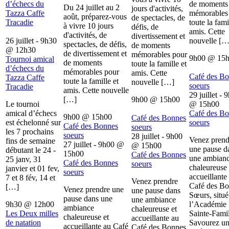
d’échecs du
de moments
Du 24 juillet au 2
jours d'activités,
Tazza Caffe
mémorables
août, préparez-vous
de spectacles, de
Tracadie
toute la fami
à vivre 10 jours
défis, de
amis. Cette
d'activités, de
divertissement et
26 juillet - 9h30
nouvelle […
spectacles, de défis,
de moments
@
12h30
de divertissement et
mémorables pour
9h00
@
15
Tournoi amical
de moments
toute la famille et
d’échecs du
mémorables pour
amis. Cette
Café des B
Tazza Caffe
toute la famille et
nouvelle […]
soeurs
Tracadie
amis. Cette nouvelle
29 juillet - 
[…]
9h00
@
15h00
Le tournoi
@
15h00
amical d’échecs
Café des B
9h00
@
15h00
Café des Bonnes
est échelonné sur
soeurs
Café des Bonnes
soeurs
les 7 prochains
soeurs
28 juillet - 9h00
Venez prend
fins de semaine
27 juillet - 9h00
@
@
15h00
une pause d
débutant le 24 -
15h00
Café des Bonnes
une ambian
25 janv, 31
Café des Bonnes
soeurs
chaleureuse 
janvier et 01 fev,
soeurs
accueillante
7 et 8 fév, 14 et
Venez prendre
Café des B
[…]
Venez prendre une
une pause dans
Sœurs, situé
pause dans une
une ambiance
9h30
@
12h00
l’Académie
ambiance
chaleureuse et
Les Deux milles
Sainte-Famil
chaleureuse et
accueillante au
de natation
Savourez u
accueillante au Café
Café des Bonnes