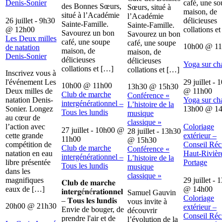
Denis-Sonier
café, une s
des Bonnes Sœurs,
Sœurs, situé à
maison, de
situé à l’Académie
l’Académie
26 juillet - 9h30
délicieuses
Sainte-Famille.
Sainte-Famille.
@
12h00
collations e
Savourez un bon
Savourez un bon
Les Deux milles
café, une soupe
café, une soupe
10h00
@
1
de natation
maison, de
maison, de
Denis-Sonier
délicieuses
délicieuses
Yoga sur ch
collations et […]
collations et […]
Inscrivez vous à
l'événement Les
29 juillet - 
10h00
@
11h00
13h30
@
15h30
Deux milles de
@
11h00
Club de marche
Conférence «
natation Denis-
Yoga sur ch
intergénérationnel –
L’histoire de la
Sonier. Longez
13h00
@
1
Tous les lundis
musique
au cœur de
classique »
l’action avec
Coloriage
27 juillet - 10h00
@
28 juillet - 13h30
cette grande
extérieur –
11h00
@
15h30
compétition de
Conseil Récr
Club de marche
Conférence «
natation en eau
Haut-Rivièr
intergénérationnel –
L’histoire de la
libre présentée
Portage
Tous les lundis
musique
dans les
classique »
magnifiques
29 juillet - 
𝐂𝐥𝐮𝐛 𝐝𝐞 𝐦𝐚𝐫𝐜𝐡𝐞
eaux de […]
@
14h00
𝐢𝐧𝐭𝐞𝐫𝐠é𝐧é𝐫𝐚𝐭𝐢𝐨𝐧𝐧𝐞𝐥
Samuel Gauvin
Coloriage
– 𝐓𝐨𝐮𝐬 𝐥𝐞𝐬 𝐥𝐮𝐧𝐝𝐢𝐬
vous invite à
20h00
@
21h30
extérieur –
Envie de bouger, de
découvrir
Conseil Récr
prendre l'air et de
l’évolution de la