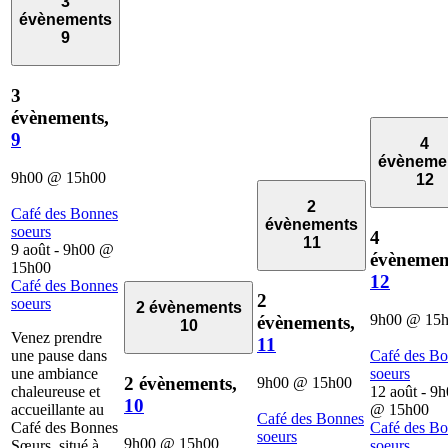
3
évènements
9
3
évènements,
9
4
évèneme
9h00
@
15h00
12
2
Café des Bonnes
évènements
soeurs
4
11
9 août - 9h00
@
évènemen
15h00
12
Café des Bonnes
2
soeurs
2 évènements
9h00
@
15
évènements,
10
Venez prendre
11
une pause dans
Café des B
une ambiance
soeurs
2 évènements,
9h00
@
15h00
chaleureuse et
12 août - 9
10
accueillante au
@
15h00
Café des Bonnes
Café des Bonnes
Café des B
soeurs
9h00
@
15h00
Sœurs, situé à
soeurs