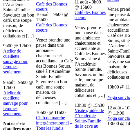
11 août - 9h00
Café des Bonnes
l’Académie
@
15h00
soeurs
Venez prend
Sainte-Famille.
Café des Bonnes
10 août - 9h00
@
une pause d
Savourez un bon
soeurs
15h00
une ambian
café, une soupe
Café des Bonnes
chaleureuse 
maison, de
Venez prendre
soeurs
accueillante
délicieuses
une pause dans
Café des B
collations et […]
une ambiance
Venez prendre une
Sœurs, situé
chaleureuse et
pause dans une
9h00
@
12h00
l’Académie
accueillante au
ambiance
Atelier de
Sainte-Famil
Café des Bonnes
chaleureuse et
cueillette
Savourez u
Sœurs, situé à
accueillante au Café
sauvage pour
café, une s
l’Académie
des Bonnes Sœurs,
femmes
maison, de
Sainte-Famille.
situé à l’Académie
seulement
délicieuses
Savourez un bon
Sainte-Famille.
collations e
café, une soupe
Savourez un bon
9 août - 9h00
@
maison, de
café, une soupe
10h00
@
1
12h00
délicieuses
maison, de
Atelier de
collations et […]
délicieuses
Yoga sur ch
cueillette
collations et […]
sauvage pour
13h30
@
15h30
12 août - 1
femmes
Visite guidée de
10h00
@
11h00
@
11h00
seulement
l’Académie
Club de marche
Yoga sur ch
Sainte-Famille
intergénérationnel –
𝐍𝐨𝐭𝐫𝐞 𝐬é𝐫𝐢𝐞
13h00
@
1
de la cave au
Tous les lundis
𝐝'𝐚𝐭𝐞𝐥𝐢𝐞𝐫𝐬 𝐩𝐨𝐮𝐫