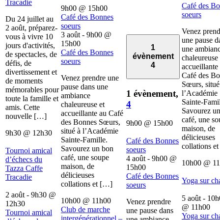
Tracadie
Café des B
9h00
@
15h00
soeurs
Café des Bonnes
Du 24 juillet au
soeurs
2 août, préparez-
Venez prend
3 août - 9h00
@
vous à vivre 10
une pause d
15h00
jours d'activités,
1
une ambian
Café des Bonnes
de spectacles, de
évènement
chaleureuse 
soeurs
défis, de
4
accueillante
divertissement et
Café des B
Venez prendre une
de moments
Sœurs, situé
pause dans une
mémorables pour
1 évènement,
l’Académie
ambiance
toute la famille et
Sainte-Famil
4
chaleureuse et
amis. Cette
Savourez u
accueillante au Café
nouvelle […]
café, une s
des Bonnes Sœurs,
9h00
@
15h00
maison, de
situé à l’Académie
9h30
@
12h30
délicieuses
Sainte-Famille.
Café des Bonnes
collations e
Savourez un bon
soeurs
Tournoi amical
café, une soupe
4 août - 9h00
@
d’échecs du
10h00
@
1
maison, de
15h00
Tazza Caffe
délicieuses
Café des Bonnes
Tracadie
Yoga sur ch
collations et […]
soeurs
2 août - 9h30
@
5 août - 10
10h00
@
11h00
Venez prendre
12h30
@
11h00
Club de marche
une pause dans
Tournoi amical
Yoga sur ch
intergénérationnel –
une ambiance