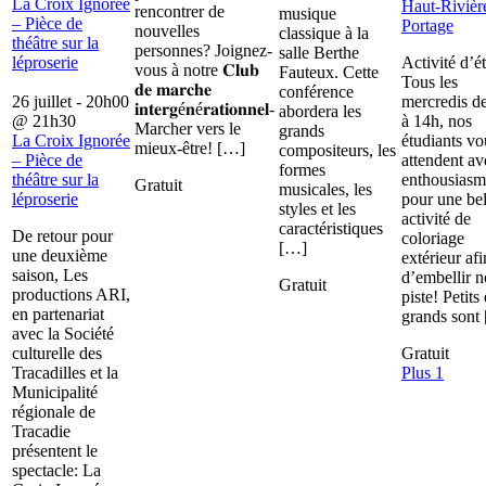
La Croix Ignorée
Haut-Rivièr
rencontrer de
musique
– Pièce de
Portage
nouvelles
classique à la
théâtre sur la
personnes? Joignez-
salle Berthe
léproserie
Activité d’é
vous à notre 𝐂𝐥𝐮𝐛
Fauteux. Cette
Tous les
𝐝𝐞 𝐦𝐚𝐫𝐜𝐡𝐞
conférence
26 juillet - 20h00
mercredis d
𝐢𝐧𝐭𝐞𝐫𝐠é𝐧é𝐫𝐚𝐭𝐢𝐨𝐧𝐧𝐞𝐥-
abordera les
@
21h30
à 14h, nos
Marcher vers le
grands
La Croix Ignorée
étudiants vo
mieux-être! […]
compositeurs, les
– Pièce de
attendent av
formes
théâtre sur la
enthousiasm
Gratuit
musicales, les
léproserie
pour une bel
styles et les
activité de
caractéristiques
De retour pour
coloriage
[…]
une deuxième
extérieur afi
saison, Les
d’embellir n
Gratuit
productions ARI,
piste! Petits 
en partenariat
grands sont
avec la Société
culturelle des
Gratuit
Tracadilles et la
Plus 1
Municipalité
régionale de
Tracadie
présentent le
spectacle: La