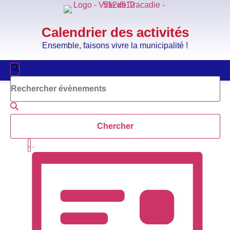
Calendrier des activités
Ensemble, faisons vivre la municipalité !
Recherche
Recherche
Saisir
et
mot-
clé.
navigation
Rechercher
Évènements
de
par
Chercher
mot-
vues
clé.
Navigation
Liste
Évènements
de
vues
Évènement