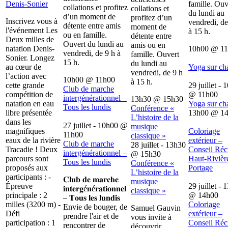
Denis-Sonier
famille. Ouv
collations et profitez
collations et
du lundi au
d’un moment de
profitez d’un
Inscrivez vous à
vendredi, de
détente entre amis
moment de
l'événement Les
à 15 h.
ou en famille.
détente entre
Deux milles de
Ouvert du lundi au
amis ou en
natation Denis-
10h00
@
1
vendredi, de 9 h à
famille. Ouvert
Sonier. Longez
15 h.
du lundi au
au cœur de
Yoga sur ch
vendredi, de 9 h
l’action avec
10h00
@
11h00
à 15 h.
cette grande
29 juillet - 
Club de marche
compétition de
@
11h00
intergénérationnel –
13h30
@
15h30
natation en eau
Yoga sur ch
Tous les lundis
Conférence «
libre présentée
13h00
@
1
L’histoire de la
dans les
27 juillet - 10h00
@
musique
magnifiques
Coloriage
11h00
classique »
eaux de la rivière
extérieur –
Club de marche
28 juillet - 13h30
Tracadie ! Deux
Conseil Récr
intergénérationnel –
@
15h30
parcours sont
Haut-Rivièr
Tous les lundis
Conférence «
proposés aux
Portage
L’histoire de la
participants : -
𝐂𝐥𝐮𝐛 𝐝𝐞 𝐦𝐚𝐫𝐜𝐡𝐞
musique
Épreuve
29 juillet - 
𝐢𝐧𝐭𝐞𝐫𝐠é𝐧é𝐫𝐚𝐭𝐢𝐨𝐧𝐧𝐞𝐥
classique »
principale : 2
@
14h00
– 𝐓𝐨𝐮𝐬 𝐥𝐞𝐬 𝐥𝐮𝐧𝐝𝐢𝐬
milles (3200 m) -
Coloriage
Envie de bouger, de
Samuel Gauvin
Défi
extérieur –
prendre l'air et de
vous invite à
participation : 1
Conseil Récr
rencontrer de
découvrir