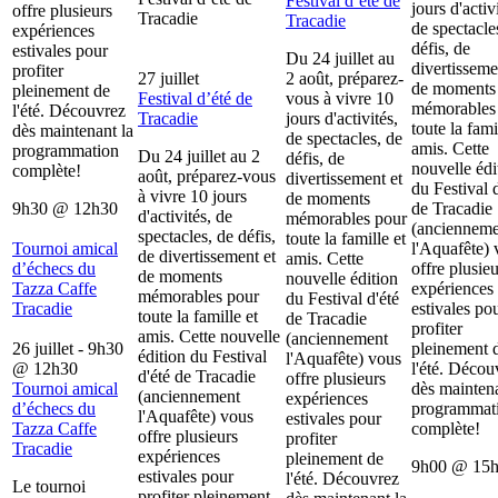
Festival d’été de
jours d'activ
offre plusieurs
Tracadie
Tracadie
de spectacle
expériences
défis, de
estivales pour
Du 24 juillet au
divertisseme
profiter
27 juillet
2 août, préparez-
de moments
pleinement de
Festival d’été de
vous à vivre 10
mémorables
l'été. Découvrez
Tracadie
jours d'activités,
toute la fami
dès maintenant la
de spectacles, de
amis. Cette
programmation
Du 24 juillet au 2
défis, de
nouvelle édi
complète!
août, préparez-vous
divertissement et
du Festival d
à vivre 10 jours
de moments
9h30
@
12h30
de Tracadie
d'activités, de
mémorables pour
(ancienneme
spectacles, de défis,
toute la famille et
Tournoi amical
l'Aquafête) 
de divertissement et
amis. Cette
d’échecs du
offre plusieu
de moments
nouvelle édition
Tazza Caffe
expériences
mémorables pour
du Festival d'été
Tracadie
estivales po
toute la famille et
de Tracadie
profiter
amis. Cette nouvelle
(anciennement
26 juillet - 9h30
pleinement 
édition du Festival
l'Aquafête) vous
@
12h30
l'été. Décou
d'été de Tracadie
offre plusieurs
Tournoi amical
dès maintena
(anciennement
expériences
d’échecs du
programmat
l'Aquafête) vous
estivales pour
Tazza Caffe
complète!
offre plusieurs
profiter
Tracadie
expériences
pleinement de
9h00
@
15
estivales pour
l'été. Découvrez
Le tournoi
profiter pleinement