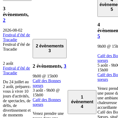
évèneme
3
5
évènements,
2
4
évènemen
2026-08-02
Festival d’été de
5
Tracadie
Festival d’été de
2 évènements
9h00
@
15
Tracadie
3
Café des B
soeurs
2 août
5 août - 9h0
2 évènements,
3
Festival d’été de
15h00
Tracadie
Café des B
9h00
@
15h00
soeurs
Café des Bonnes
Du 24 juillet au
soeurs
2 août, préparez-
Venez prend
3 août - 9h00
@
vous à vivre 10
une pause d
15h00
jours d'activités,
1
une ambian
Café des Bonnes
de spectacles, de
évènement
chaleureuse 
soeurs
défis, de
4
accueillante
divertissement et
Café des B
Venez prendre une
de moments
Sœurs, situé