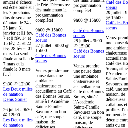
dès maintenant la
amical d’échecs
Café des B
de l'été. Découvrez
programmation
est échelonné sur
soeurs
dès maintenant la
complète!
les 7 prochains
29 juillet - 
programmation
fins de semaine
@
15h00
complète!
9h00
@
15h00
débutant le 24 -
Café des B
25 janv, 31
soeurs
9h00
@
15h00
Café des Bonnes
janvier et 01 fev,
Café des Bonnes
soeurs
Venez prend
7 et 8 fév, 14 et
soeurs
28 juillet - 9h00
une pause d
15 fév, 21 et 22
27 juillet - 9h00
@
@
15h00
une ambian
fév, 28 fév et 01
15h00
Café des Bonnes
chaleureuse 
mars. La semi
Café des Bonnes
soeurs
accueillante
finale aura lieu le
soeurs
Café des B
7 mars et la
Venez prendre
Sœurs, situé
finale le 8 mars
Venez prendre une
une pause dans
l’Académie
[…]
pause dans une
une ambiance
Sainte-Famil
ambiance
chaleureuse et
9h30
@
12h00
Savourez u
chaleureuse et
accueillante au
Les Deux milles
café, une s
accueillante au Café
Café des Bonnes
de natation
maison, de
des Bonnes Sœurs,
Sœurs, situé à
Denis-Sonier
délicieuses
situé à l’Académie
l’Académie
collations et
Sainte-Famille.
Sainte-Famille.
26 juillet - 9h30
profitez d’u
Savourez un bon
Savourez un bon
@
12h00
moment de
café, une soupe
café, une soupe
Les Deux milles
détente entr
maison, de
maison, de
de natation
amis ou en
délicieuses
délicieuses