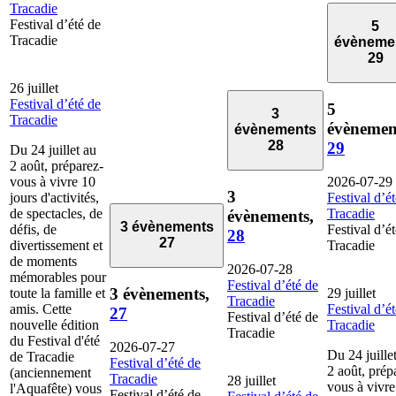
Tracadie
Festival d’été de
5
Tracadie
évèneme
29
26 juillet
Festival d’été de
5
3
Tracadie
évènemen
évènements
28
29
Du 24 juillet au
2 août, préparez-
vous à vivre 10
2026-07-29
3
jours d'activités,
Festival d’é
de spectacles, de
Tracadie
évènements,
3 évènements
défis, de
Festival d’é
28
27
divertissement et
Tracadie
de moments
2026-07-28
mémorables pour
Festival d’été de
3 évènements,
toute la famille et
29 juillet
Tracadie
amis. Cette
Festival d’é
27
Festival d’été de
nouvelle édition
Tracadie
Tracadie
du Festival d'été
2026-07-27
Du 24 juille
de Tracadie
Festival d’été de
2 août, prép
(anciennement
Tracadie
28 juillet
vous à vivre
l'Aquafête) vous
Festival d’été de