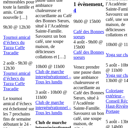
pause dans une
mémorables pour
1 évènement,
l’Académie
ambiance
toute la famille et
Sainte-Famil
4
chaleureuse et
amis. Cette
Savourez u
accueillante au Café
nouvelle […]
café, une s
des Bonnes Sœurs,
9h00
@
15h00
maison, de
situé à l’Académie
9h30
@
12h30
délicieuses
Sainte-Famille.
Café des Bonnes
collations e
Savourez un bon
soeurs
Tournoi amical
café, une soupe
4 août - 9h00
@
d’échecs du
10h00
@
1
maison, de
15h00
Tazza Caffe
délicieuses
Café des Bonnes
Tracadie
Yoga sur ch
collations et […]
soeurs
2 août - 9h30
@
5 août - 10
10h00
@
11h00
Venez prendre
12h30
@
11h00
Club de marche
une pause dans
Tournoi amical
Yoga sur ch
intergénérationnel –
une ambiance
d’échecs du
13h00
@
1
Tous les lundis
chaleureuse et
Tazza Caffe
accueillante au
Tracadie
Coloriage
3 août - 10h00
@
Café des Bonnes
extérieur –
11h00
Sœurs, situé à
Le tournoi
Conseil Récr
Club de marche
l’Académie
amical d’échecs
Haut-Rivièr
intergénérationnel –
Sainte-Famille.
est échelonné sur
Portage
Tous les lundis
Savourez un bon
les 7 prochains
café, une soupe
fins de semaine
5 août - 13
𝐂𝐥𝐮𝐛 𝐝𝐞 𝐦𝐚𝐫𝐜𝐡𝐞
maison, de
débutant le 24 -
@
14h00
𝐢𝐧𝐭𝐞𝐫𝐠é𝐧é𝐫𝐚𝐭𝐢𝐨𝐧𝐧𝐞𝐥