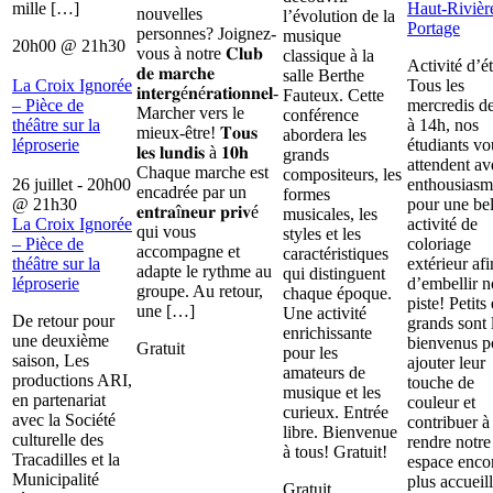
mille […]
Haut-Rivièr
nouvelles
l’évolution de la
Portage
personnes? Joignez-
musique
20h00
@
21h30
vous à notre 𝐂𝐥𝐮𝐛
classique à la
Activité d’é
𝐝𝐞 𝐦𝐚𝐫𝐜𝐡𝐞
salle Berthe
La Croix Ignorée
Tous les
𝐢𝐧𝐭𝐞𝐫𝐠é𝐧é𝐫𝐚𝐭𝐢𝐨𝐧𝐧𝐞𝐥-
Fauteux. Cette
– Pièce de
mercredis d
Marcher vers le
conférence
théâtre sur la
à 14h, nos
mieux-être! 𝐓𝐨𝐮𝐬
abordera les
léproserie
étudiants vo
𝐥𝐞𝐬 𝐥𝐮𝐧𝐝𝐢𝐬 à 𝟏𝟎𝐡
grands
attendent av
Chaque marche est
compositeurs, les
26 juillet - 20h00
enthousiasm
encadrée par un
formes
@
21h30
pour une bel
𝐞𝐧𝐭𝐫𝐚î𝐧𝐞𝐮𝐫 𝐩𝐫𝐢𝐯é
musicales, les
La Croix Ignorée
activité de
qui vous
styles et les
– Pièce de
coloriage
accompagne et
caractéristiques
théâtre sur la
extérieur afi
adapte le rythme au
qui distinguent
léproserie
d’embellir n
groupe. Au retour,
chaque époque.
piste! Petits 
une […]
Une activité
De retour pour
grands sont 
enrichissante
une deuxième
bienvenus p
Gratuit
pour les
saison, Les
ajouter leur
amateurs de
productions ARI,
touche de
musique et les
en partenariat
couleur et
curieux. Entrée
avec la Société
contribuer à
libre. Bienvenue
culturelle des
rendre notre
à tous! Gratuit!
Tracadilles et la
espace enco
Municipalité
plus accueill
Gratuit