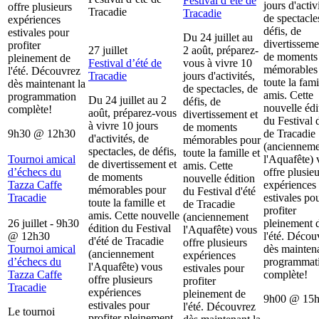
Festival d’été de
jours d'activ
offre plusieurs
Tracadie
Tracadie
de spectacle
expériences
défis, de
estivales pour
Du 24 juillet au
divertisseme
profiter
27 juillet
2 août, préparez-
de moments
pleinement de
Festival d’été de
vous à vivre 10
mémorables
l'été. Découvrez
Tracadie
jours d'activités,
toute la fami
dès maintenant la
de spectacles, de
amis. Cette
programmation
Du 24 juillet au 2
défis, de
nouvelle édi
complète!
août, préparez-vous
divertissement et
du Festival d
à vivre 10 jours
de moments
9h30
@
12h30
de Tracadie
d'activités, de
mémorables pour
(ancienneme
spectacles, de défis,
toute la famille et
Tournoi amical
l'Aquafête) 
de divertissement et
amis. Cette
d’échecs du
offre plusieu
de moments
nouvelle édition
Tazza Caffe
expériences
mémorables pour
du Festival d'été
Tracadie
estivales po
toute la famille et
de Tracadie
profiter
amis. Cette nouvelle
(anciennement
26 juillet - 9h30
pleinement 
édition du Festival
l'Aquafête) vous
@
12h30
l'été. Décou
d'été de Tracadie
offre plusieurs
Tournoi amical
dès maintena
(anciennement
expériences
d’échecs du
programmat
l'Aquafête) vous
estivales pour
Tazza Caffe
complète!
offre plusieurs
profiter
Tracadie
expériences
pleinement de
9h00
@
15
estivales pour
l'été. Découvrez
Le tournoi
profiter pleinement