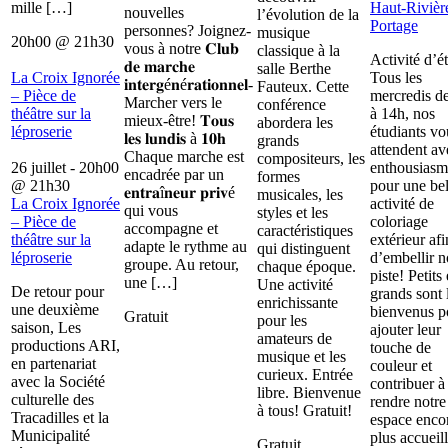
mille […]
Haut-Rivièr
nouvelles
l’évolution de la
Portage
personnes? Joignez-
musique
20h00
@
21h30
vous à notre 𝐂𝐥𝐮𝐛
classique à la
Activité d’é
𝐝𝐞 𝐦𝐚𝐫𝐜𝐡𝐞
salle Berthe
La Croix Ignorée
Tous les
𝐢𝐧𝐭𝐞𝐫𝐠é𝐧é𝐫𝐚𝐭𝐢𝐨𝐧𝐧𝐞𝐥-
Fauteux. Cette
– Pièce de
mercredis d
Marcher vers le
conférence
théâtre sur la
à 14h, nos
mieux-être! 𝐓𝐨𝐮𝐬
abordera les
léproserie
étudiants vo
𝐥𝐞𝐬 𝐥𝐮𝐧𝐝𝐢𝐬 à 𝟏𝟎𝐡
grands
attendent av
Chaque marche est
compositeurs, les
26 juillet - 20h00
enthousiasm
encadrée par un
formes
@
21h30
pour une bel
𝐞𝐧𝐭𝐫𝐚î𝐧𝐞𝐮𝐫 𝐩𝐫𝐢𝐯é
musicales, les
La Croix Ignorée
activité de
qui vous
styles et les
– Pièce de
coloriage
accompagne et
caractéristiques
théâtre sur la
extérieur afi
adapte le rythme au
qui distinguent
léproserie
d’embellir n
groupe. Au retour,
chaque époque.
piste! Petits 
une […]
Une activité
De retour pour
grands sont 
enrichissante
une deuxième
bienvenus p
Gratuit
pour les
saison, Les
ajouter leur
amateurs de
productions ARI,
touche de
musique et les
en partenariat
couleur et
curieux. Entrée
avec la Société
contribuer à
libre. Bienvenue
culturelle des
rendre notre
à tous! Gratuit!
Tracadilles et la
espace enco
Municipalité
plus accueill
Gratuit