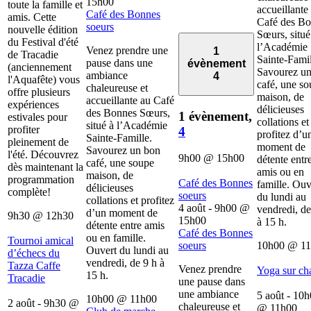
15h00
toute la famille et
accueillante
Café des Bonnes
amis. Cette
Café des B
soeurs
nouvelle édition
Sœurs, situé
du Festival d'été
l’Académie
Venez prendre une
1
de Tracadie
Sainte-Famil
pause dans une
évènement
(anciennement
Savourez u
ambiance
4
l'Aquafête) vous
café, une s
chaleureuse et
offre plusieurs
maison, de
accueillante au Café
expériences
délicieuses
des Bonnes Sœurs,
1 évènement,
estivales pour
collations et
situé à l’Académie
profiter
4
profitez d’u
Sainte-Famille.
pleinement de
moment de
Savourez un bon
l'été. Découvrez
9h00
@
15h00
détente entr
café, une soupe
dès maintenant la
amis ou en
maison, de
programmation
Café des Bonnes
famille. Ouv
délicieuses
complète!
soeurs
du lundi au
collations et profitez
4 août - 9h00
@
vendredi, de
d’un moment de
9h30
@
12h30
15h00
à 15 h.
détente entre amis
Café des Bonnes
ou en famille.
Tournoi amical
soeurs
10h00
@
1
Ouvert du lundi au
d’échecs du
vendredi, de 9 h à
Tazza Caffe
Venez prendre
Yoga sur ch
15 h.
Tracadie
une pause dans
une ambiance
5 août - 10
10h00
@
11h00
2 août - 9h30
@
chaleureuse et
@
11h00