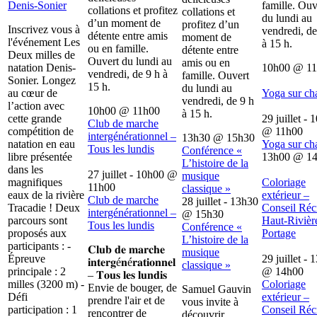
Denis-Sonier
famille. Ouv
collations et profitez
collations et
du lundi au
d’un moment de
profitez d’un
Inscrivez vous à
vendredi, de
détente entre amis
moment de
l'événement Les
à 15 h.
ou en famille.
détente entre
Deux milles de
Ouvert du lundi au
amis ou en
natation Denis-
10h00
@
1
vendredi, de 9 h à
famille. Ouvert
Sonier. Longez
15 h.
du lundi au
au cœur de
Yoga sur ch
vendredi, de 9 h
l’action avec
10h00
@
11h00
à 15 h.
cette grande
29 juillet - 
Club de marche
compétition de
@
11h00
intergénérationnel –
13h30
@
15h30
natation en eau
Yoga sur ch
Tous les lundis
Conférence «
libre présentée
13h00
@
1
L’histoire de la
dans les
27 juillet - 10h00
@
musique
magnifiques
Coloriage
11h00
classique »
eaux de la rivière
extérieur –
Club de marche
28 juillet - 13h30
Tracadie ! Deux
Conseil Récr
intergénérationnel –
@
15h30
parcours sont
Haut-Rivièr
Tous les lundis
Conférence «
proposés aux
Portage
L’histoire de la
participants : -
𝐂𝐥𝐮𝐛 𝐝𝐞 𝐦𝐚𝐫𝐜𝐡𝐞
musique
Épreuve
29 juillet - 
𝐢𝐧𝐭𝐞𝐫𝐠é𝐧é𝐫𝐚𝐭𝐢𝐨𝐧𝐧𝐞𝐥
classique »
principale : 2
@
14h00
– 𝐓𝐨𝐮𝐬 𝐥𝐞𝐬 𝐥𝐮𝐧𝐝𝐢𝐬
milles (3200 m) -
Coloriage
Envie de bouger, de
Samuel Gauvin
Défi
extérieur –
prendre l'air et de
vous invite à
participation : 1
Conseil Récr
rencontrer de
découvrir