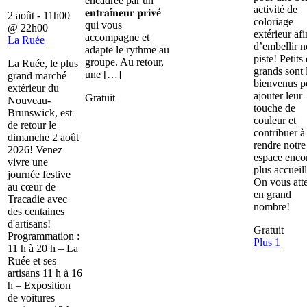
encadrée par un
activité de
𝐞𝐧𝐭𝐫𝐚î𝐧𝐞𝐮𝐫 𝐩𝐫𝐢𝐯é
2 août - 11h00
coloriage
qui vous
@
22h00
extérieur afi
accompagne et
La Ruée
d’embellir n
adapte le rythme au
piste! Petits 
groupe. Au retour,
La Ruée, le plus
grands sont 
une […]
grand marché
bienvenus p
extérieur du
ajouter leur
Gratuit
Nouveau-
touche de
Brunswick, est
couleur et
de retour le
contribuer à
dimanche 2 août
rendre notre
2026! Venez
espace enco
vivre une
plus accueill
journée festive
On vous att
au cœur de
en grand
Tracadie avec
nombre!
des centaines
d'artisans!
Gratuit
Programmation :
Plus 1
11 h à 20 h – La
Ruée et ses
artisans 11 h à 16
h – Exposition
de voitures