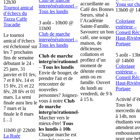
Club de marche
12h30
accueillante au
Yoga sur ch
intergénérationnel –
Tournoi amical
Café des Bonnes
13h00
@
1
Tous les lundis
d’échecs du
Sœurs, situé à
Tazza Caffe
l’Académie
Coloriage
3 août - 10h00
@
Tracadie
Sainte-Famille.
extérieur –
11h00
Savourez un bon
Conseil Récr
Club de marche
Le tournoi
café, une soupe
Haut-Rivièr
intergénérationnel –
amical d’échecs
maison, de
Portage
Tous les lundis
est échelonné sur
délicieuses
les 7 prochains
collations et
5 août - 13
𝐂𝐥𝐮𝐛 𝐝𝐞 𝐦𝐚𝐫𝐜𝐡𝐞
fins de semaine
profitez d’un
@
14h00
𝐢𝐧𝐭𝐞𝐫𝐠é𝐧é𝐫𝐚𝐭𝐢𝐨𝐧𝐧𝐞𝐥
débutant le 24 -
moment de
Coloriage
– 𝐓𝐨𝐮𝐬 𝐥𝐞𝐬 𝐥𝐮𝐧𝐝𝐢𝐬
25 janv, 31
détente entre
extérieur –
Envie de bouger, de
janvier et 01 fev,
amis ou en
Conseil Récr
prendre l'air et de
7 et 8 fév, 14 et
famille. Ouvert
Haut-Rivièr
rencontrer de
15 fév, 21 et 22
du lundi au
Portage
nouvelles
fév, 28 fév et 01
vendredi, de 9 h
personnes? Joignez-
mars. La semi
à 15 h.
Activité d’é
vous à notre 𝐂𝐥𝐮𝐛
finale aura lieu le
Tous les
𝐝𝐞 𝐦𝐚𝐫𝐜𝐡𝐞
7 mars et la
mercredis d
𝐢𝐧𝐭𝐞𝐫𝐠é𝐧é𝐫𝐚𝐭𝐢𝐨𝐧𝐧𝐞𝐥-
finale le 8 mars
à 14h, nos
Marcher vers le
[…]
étudiants vo
mieux-être! 𝐓𝐨𝐮𝐬
attendent av
𝐥𝐞𝐬 𝐥𝐮𝐧𝐝𝐢𝐬 à 𝟏𝟎𝐡
11h00
@
22h00
enthousiasm
Chaque marche est
La Ruée
pour une bel