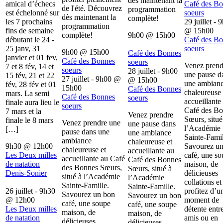
dès maintenant la
amical d’échecs
Café des B
de l'été. Découvrez
programmation
est échelonné sur
soeurs
dès maintenant la
complète!
les 7 prochains
29 juillet - 
programmation
fins de semaine
@
15h00
complète!
9h00
@
15h00
débutant le 24 -
Café des B
25 janv, 31
soeurs
9h00
@
15h00
Café des Bonnes
janvier et 01 fev,
Café des Bonnes
soeurs
Venez prend
7 et 8 fév, 14 et
soeurs
28 juillet - 9h00
une pause d
15 fév, 21 et 22
27 juillet - 9h00
@
@
15h00
une ambian
fév, 28 fév et 01
15h00
Café des Bonnes
chaleureuse 
mars. La semi
Café des Bonnes
soeurs
accueillante
finale aura lieu le
soeurs
Café des B
7 mars et la
Venez prendre
Sœurs, situé
finale le 8 mars
Venez prendre une
une pause dans
l’Académie
[…]
pause dans une
une ambiance
Sainte-Famil
ambiance
chaleureuse et
9h30
@
12h00
Savourez u
chaleureuse et
accueillante au
Les Deux milles
café, une s
accueillante au Café
Café des Bonnes
de natation
maison, de
des Bonnes Sœurs,
Sœurs, situé à
Denis-Sonier
délicieuses
situé à l’Académie
l’Académie
collations et
Sainte-Famille.
Sainte-Famille.
26 juillet - 9h30
profitez d’u
Savourez un bon
Savourez un bon
@
12h00
moment de
café, une soupe
café, une soupe
Les Deux milles
détente entr
maison, de
maison, de
de natation
amis ou en
délicieuses
délicieuses