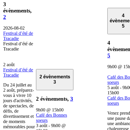
3
évènements,
4
2
évèneme
5
2026-08-02
Festival d’été de
Tracadie
4
Festival d’été de
évènemen
Tracadie
5
2 août
9h00
@
15
Festival d’été de
Tracadie
2 évènements
Café des B
3
soeurs
Du 24 juillet au
5 août - 9h0
2 août, préparez-
15h00
vous à vivre 10
Café des B
2 évènements,
3
jours d'activités,
soeurs
de spectacles, de
9h00
@
15h00
défis, de
Venez prend
Café des Bonnes
divertissement et
une pause d
soeurs
de moments
une ambian
3 août - 9h00
@
mémorables pour
chaleureuse 