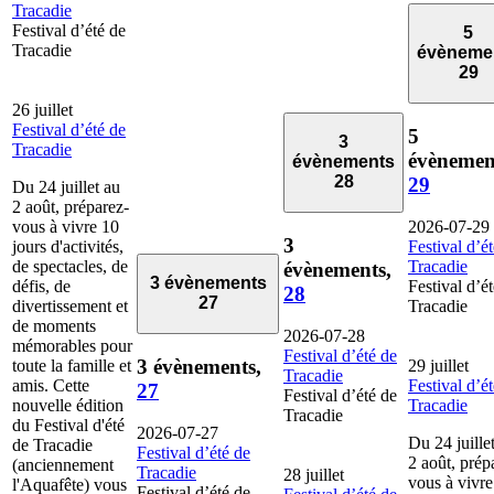
Tracadie
Festival d’été de
5
Tracadie
évèneme
29
26 juillet
Festival d’été de
5
3
Tracadie
évènemen
évènements
28
29
Du 24 juillet au
2 août, préparez-
vous à vivre 10
2026-07-29
3
jours d'activités,
Festival d’é
de spectacles, de
Tracadie
évènements,
3 évènements
défis, de
Festival d’é
28
27
divertissement et
Tracadie
de moments
2026-07-28
mémorables pour
Festival d’été de
3 évènements,
toute la famille et
29 juillet
Tracadie
amis. Cette
Festival d’é
27
Festival d’été de
nouvelle édition
Tracadie
Tracadie
du Festival d'été
2026-07-27
Du 24 juille
de Tracadie
Festival d’été de
2 août, prép
(anciennement
Tracadie
28 juillet
vous à vivre
l'Aquafête) vous
Festival d’été de