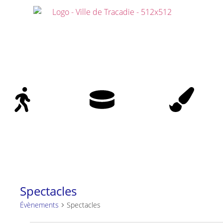
Sélection rapide par catégories
Activités
Aréna
Arts, culture e
patrimoine
Spectacles
Évènements
Spectacles