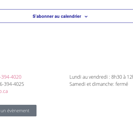
S’abonner au calendrier
HEURES D'OUV
-394-4020
Lundi au vendredi : 8h30 à 1
06-394-4025
Samedi et dimanche: fermé
b.ca
 un évènement