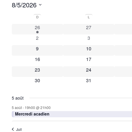
8/5/2026
Sélectionnez
une
Calendrier
D
L
date.
de
1 évènement
0 évènements
26
27
Évènements
0 évènements
0 évènements
2
3
0 évènements
0 évènements
9
10
0 évènements
0 évènements
16
17
0 évènements
0 évènements
23
24
0 évènements
0 évènements
30
31
5 août
5 août - 19h00
@
21h00
Mercredi acadien
Juil